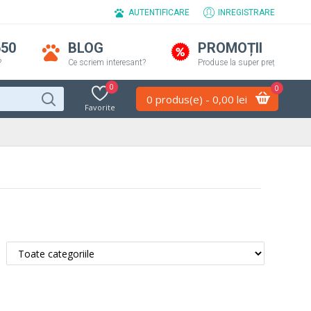
AUTENTIFICARE
INREGISTRARE
650
BLOG
PROMOȚII
?
Ce scriem interesant?
Produse la super preț
0
0
0 produs(e) - 0,00 lei
Favorite