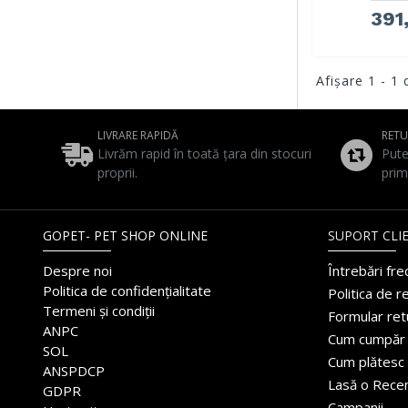
391,
Afişare 1 - 1 
LIVRARE RAPIDĂ
RET
Livrăm rapid în toată țara din stocuri
Pute
proprii.
prim
GOPET- PET SHOP ONLINE
SUPORT CLIE
Despre noi
Întrebări fr
Politica de confidențialitate
Politica de r
Termeni și condiții
Formular ret
ANPC
Cum cumpăr
SOL
Cum plătesc
ANSPDCP
Lasă o Rece
GDPR
Campanii