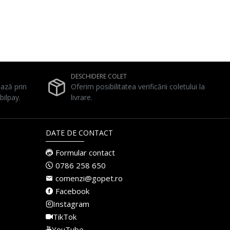
DESCHIDERE COLET
ează prin
Oferim posibilitatea verificării coletului la
bilpay.
livrare.
DATE DE CONTACT
Formular contact
0786 258 650
comenzi@gopet.ro
Facebook
Instagram
TikTok
YouTube