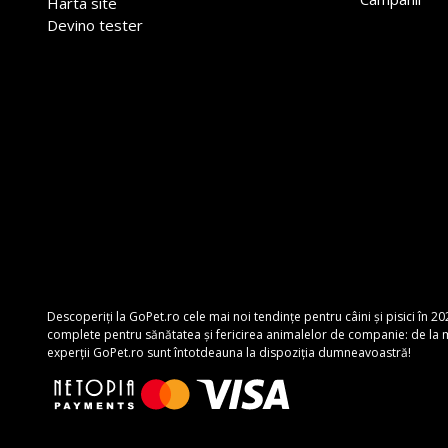
Harta site
Devino tester
Descoperiți la GoPet.ro cele mai noi tendințe pentru câini și pisici în 20
complete pentru sănătatea și fericirea animalelor de companie: de la mâ
experții GoPet.ro sunt întotdeauna la dispoziția dumneavoastră!