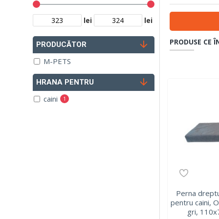
lei
lei
PRODUSE CE Î
PRODUCĂTOR
M-PETS
HRANA PENTRU
caini
1
Perna dreptu
pentru caini
gri, 110