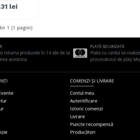
31 lei
din 1 (1 pagini)
UR
PLATĂ SECURIZATĂ
ți returna produsele în 14 zile de la
Plata cu cardul se realiz
irea acestora.
procesatorul de plăți Mo
NȚI
COMENZI ȘI LIVRARE
ecvente
Contul meu
etur
Autentificare
ur
Istoric comenzi
Livrare
Puncte recompensă
nzie
Producători