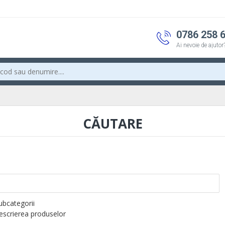
0786 258 
Ai nevoie de ajutor
CĂUTARE
subcategorii
descrierea produselor