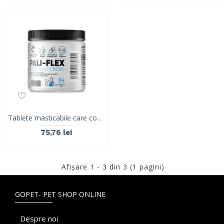
Tablete masticabile care combat durerea și inflamatia articulatiilor la pisici, Pali-Flex Cat, 84 tablete
75,76 lei
Afişare 1 - 3 din 3 (1 pagini)
GOPET- PET SHOP ONLINE
Despre noi