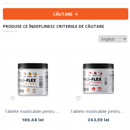
CĂUTARE
PRODUSE CE ÎNDEPLINESC CRITERIILE DE CĂUTARE
Tablete masticabile pentru combaterea durerii si a inflamatiei articulatiilor rigide, caini de talie mica si medie, PALI-FLEX, M, 84 tablete
Tablete masticabile pentru combaterea durerii si a inflamatiei articulatiilor rigide, caini de talie mare, PALI-FLEX, L, 84 tablete
186,48 lei
243,59 lei