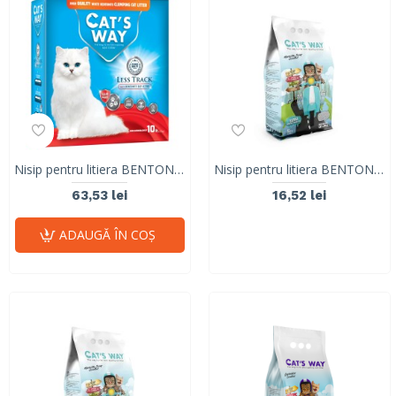
Nisip pentru litiera BENTONITA, CAT'S WAY, NATURAL LESS TRACK, 10L
Nisip pentru litiera BENTONITA, CAT'S WAY, MARSEILLE SOAP, 5L, 4.25 KG
63,53 lei
16,52 lei
ADAUGĂ ÎN COŞ