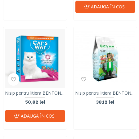
ADAUGĂ ÎN COŞ
Nisip pentru litiera BENTONITA, CAT'S WAY, Baby Powder, 6L
Nisip pentru litiera BENTONITA, CAT'S WAY, ALOE VERA, 10L, 8.5KG
50,82 lei
38,12 lei
ADAUGĂ ÎN COŞ