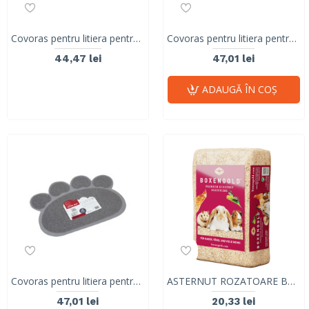
Covoras pentru litiera pentru pisici, forma labuta, M-PETS, verde, 60x45 cm
Covoras pentru litiera pentru pisici, forma labuta, M-PETS, turcoaz, 60x45 cm
44,47 lei
47,01 lei
ADAUGĂ ÎN COŞ
Covoras pentru litiera pentru pisici, forma labuta, M-PETS, gri, 60x45 cm
ASTERNUT ROZATOARE BOXENGOLD KLEINTIERE, 4.5kg
47,01 lei
20,33 lei