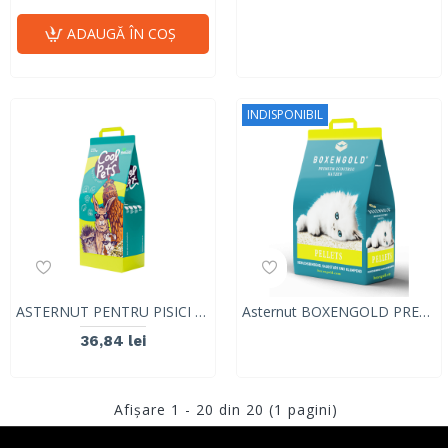
ADAUGĂ ÎN COŞ
INDISPONIBIL
ASTERNUT PENTRU PISICI SI ANIMALE MICI DIN LEMN DE MOLID 100% PUR CoolPet ORIGINAL PELET, 10L/5KG
Asternut BOXENGOLD PREMIUM, pentru pisici, sub forma de granule, 10L/5kg
36,84 lei
Afişare 1 - 20 din 20 (1 pagini)