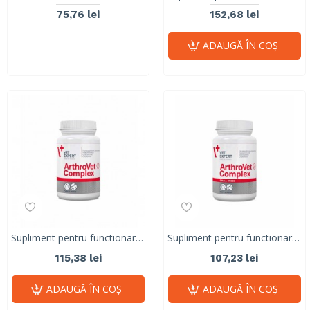
75,76 lei
152,68 lei
ADAUGĂ ÎN COŞ
Supliment pentru functionarea normala a cartilajelor si articulatiilor la caini si pisici, Vet Expert Arthrovet Complex 60 Tablete
Supliment pentru functionarea normala a cartilajelor si articulatiilor la caini si pisici, Vet Expert Arthrovet Complex - 60 caps TWIST OFF
115,38 lei
107,23 lei
ADAUGĂ ÎN COŞ
ADAUGĂ ÎN COŞ