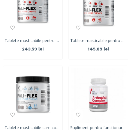
Tablete masticabile pentru combaterea durerii si a inflamatiei articulatiilor rigide, caini de talie mare, PALI-FLEX, L, 84 tablete
Tablete masticabile pentru combaterea durerii si a inflamatiei articulatiilor rigide, caini de talie mare, PALI-FLEX, L, 42 tablete
243,59 lei
145,69 lei
Tablete masticabile care combat durerea și inflamatia articulatiilor la pisici, Pali-Flex Cat, 84 tablete
Supliment pentru functionarea normala a cartilajelor si articulatiilor la caini si pisici, Vet Expert Arthrovet Complex 90 Tablete