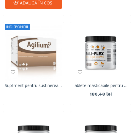
ADAUGĂ ÎN COŞ
INDISPONIBIL
Supliment pentru sustinerea metabolismului articular la caini si pisici Agilium+, CEVA, 30 tablete, 3 Blistere x 10 TAB
Tablete masticabile pentru combaterea durerii si a inflamatiei articulatiilor rigide, caini de talie mica si medie, PALI-FLEX, M, 84 tablete
186,48 lei