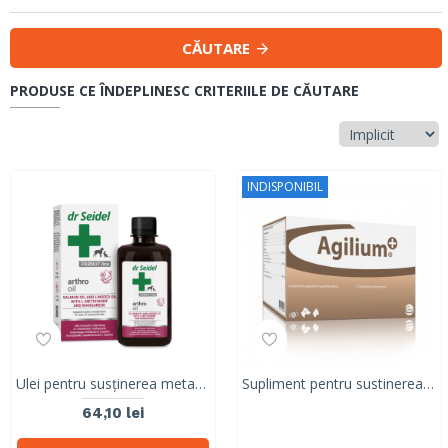
CĂUTARE
PRODUSE CE ÎNDEPLINESC CRITERIILE DE CĂUTARE
INDISPONIBIL
Ulei pentru susținerea metabolismului articular în caz de osteoartrită, Arthro oil, Dr. Seidel, 250 ml
Supliment pentru sustinerea metabolismului articular la caini si pisici Agilium+, CEVA, 360 tablete, 36 Blistere x 10 TAB
64,10 lei