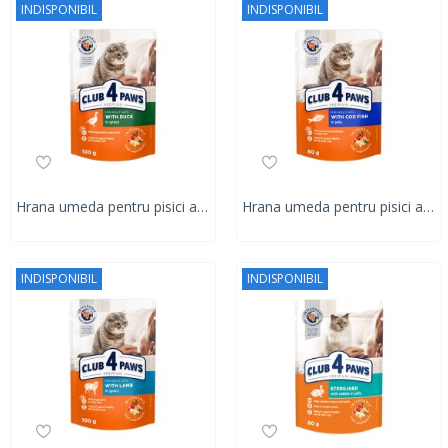
INDISPONIBIL
INDISPONIBIL
Hrana umeda pentru pisici adulte, CLUB 4 PAWS Premium, rata in sos, 100g
Hrana umeda pentru pisici adulte, CLUB 4 PAWS Premium, peste cod in jeleu, 80g
INDISPONIBIL
INDISPONIBIL