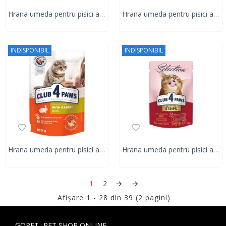
Hrana umeda pentru pisici adulte, CLUB 4 PAWS Premium, miel in sos, 100g
Hrana umeda pentru pisici adulte, CLUB 4 PAWS Premium, iepure in jeleu, 80g
INDISPONIBIL
INDISPONIBIL
Hrana umeda pentru pisici adulte, CLUB 4 PAWS Premium, iepure in jeleu, 100g
Hrana umeda pentru pisici adulte, CLUB 4 PAWS Premium Adult Cats, stripsuri de vita in supa crema de brocoli, 85g
1
2
Afişare 1 - 28 din 39 (2 pagini)
GOPET- PET SHOP ONLINE