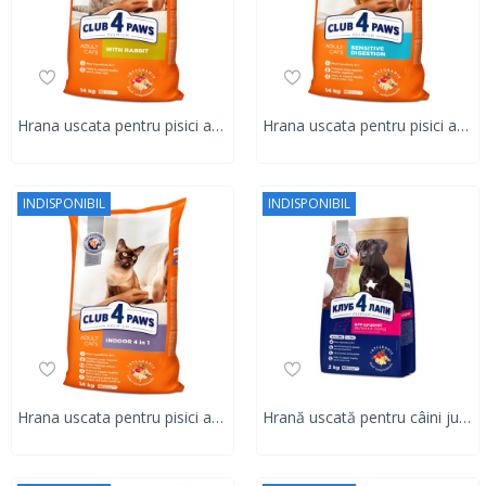
Hrana uscata pentru pisici adulte, CLUB 4 PAWS PREMIUM, iepure, 14 kg
Hrana uscata pentru pisici adulte, CLUB 4 PAWS PREMIUM DIGESTIE SENSIBILĂ , 14 kg
INDISPONIBIL
INDISPONIBIL
Hrana uscata pentru pisici adulte care traiesc in interior, CLUB 4 PAWS PREMIUM INDOOR 4 IN , 14 kg
Hrană uscată pentru câini juniori, rase mari, Club 4 Paws PREMIUM, miel si orez, 14 kg