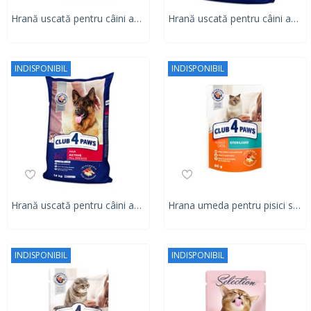
Hrană uscată pentru câini adulți, talie mare, Club 4 Paws PREMIUM, găină, 14 kg
Hrană uscată pentru câini adulți, rase mici, Club 4 Paws PREMIUM, miel si orez, 14 kg
INDISPONIBIL
INDISPONIBIL
Hrană uscată pentru câini adulți activi, Club 4 Paws PREMIUM, găină, 14 kg
Hrana umeda pentru pisici sterilizate, CLUB 4 PAWS Premium 80g
INDISPONIBIL
INDISPONIBIL