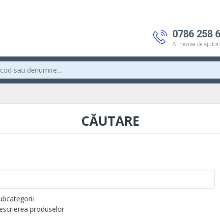
0786 258 
Ai nevoie de ajutor
CĂUTARE
subcategorii
descrierea produselor