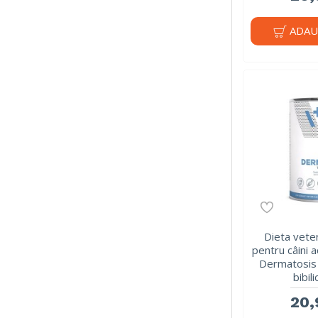
ADAU
Dieta vete
pentru câini a
Dermatosis 
bibil
20,