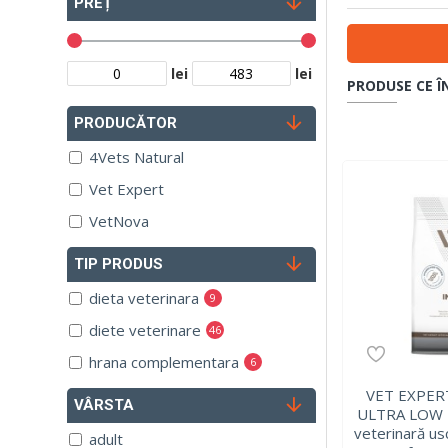
PREȚ
lei
lei
PRODUSE CE Î
PRODUCĂTOR
4Vets Natural
Vet Expert
VetNova
TIP PRODUS
dieta veterinara
9
diete veterinare
46
hrana complementara
6
VET EXPER
VÂRSTA
ULTRA LOW F
veterinară us
adult