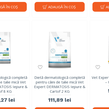
GĂ ÎN COŞ
ADAUGĂ ÎN COŞ
A
ologică completă
Dietă dermatologică completă
Vet Expert
de talie mică Vet
pentru câini de talie mică Vet
– 
TOSIS Iepure &
Expert DERMATOSIS Iepure &
of 8 KG
Cartof 2 KG
27 lei
111,89 lei