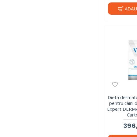
ADAU
Dietă dermat
pentru câini 
Expert DERMA
Cart
396,