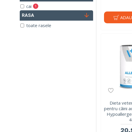
100g
cai
1
200 g
RASA
caini
47
ADAU
250g
pisici
toate rasele
23
300 g
rozatoare
1
300g
400 g
400g
570mg
1140mg
Dieta vete
pentru câini a
Hypoallerge
4
20,