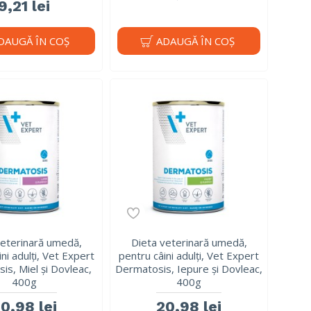
9,21 lei
DAUGĂ ÎN COŞ
ADAUGĂ ÎN COŞ
veterinară umedă,
Dieta veterinară umedă,
ni adulți, Vet Expert
pentru câini adulți, Vet Expert
is, Miel și Dovleac,
Dermatosis, Iepure și Dovleac,
400g
400g
0,98 lei
20,98 lei