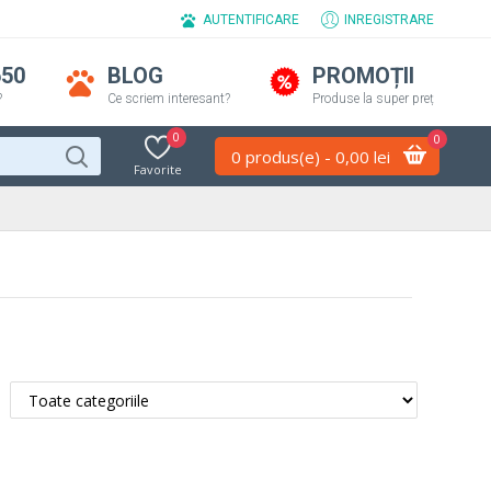
AUTENTIFICARE
INREGISTRARE
650
BLOG
PROMOȚII
?
Ce scriem interesant?
Produse la super preț
0
0
0 produs(e) - 0,00 lei
Favorite