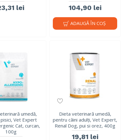
23,31 lei
104,90 lei
ADAUGĂ ÎN COŞ
veterinară umedă,
Dieta veterinară umedă,
pisici, Vet Expert
pentru câini adulți, Vet Expert,
rgenic Cat, curcan,
Renal Dog, pui si orez, 400g
100g
19,81 lei