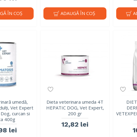
GĂ ÎN COŞ
ADAUGĂ ÎN COŞ
A
rinară umedă,
Dieta veterinara umeda 4T
DIET
dulți, Vet Expert
HEPATIC DOG, Vet Expert,
DER
Dog, curcan si
200 gr
VETEXPER
ica 400g
12,82 lei
98 lei
1