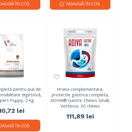
DAUGĂ ÎN COŞ
ADAUGĂ ÎN COŞ
pletă pentru puii de
Hrana complementara,
nsibilitate digestivă,
protectie gastrica completa,
pert Puppy, 2 kg
ADIVA® Gastric Chews Small,
VetNova, 30 chews
10,72 lei
111,89 lei
DAUGĂ ÎN COŞ