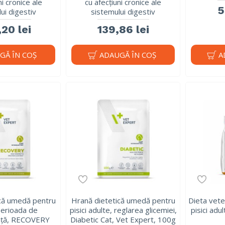
ni cronice ale
cu afecțiuni cronice ale
5
ui digestiv
sistemului digestiv
20 lei
139,86 lei
GĂ ÎN COŞ
ADAUGĂ ÎN COŞ
A
ică umedă pentru
Hrană dietetică umedă pentru
Dieta vete
 perioada de
pisici adulte, reglarea glicemiei,
pisici adu
nță, RECOVERY
Diabetic Cat, Vet Expert, 100g