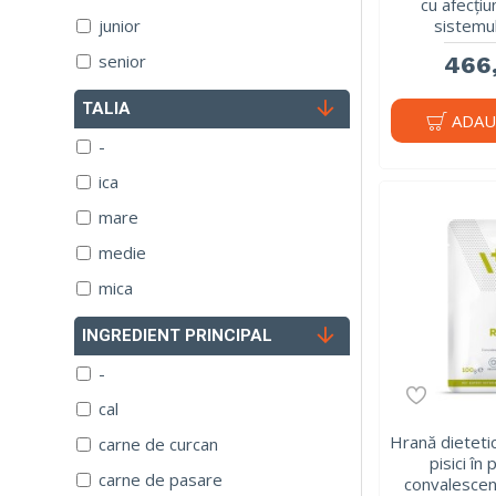
cu afecțiu
junior
sistemul
senior
466,
TALIA
ADAU
-
ica
mare
medie
mica
INGREDIENT PRINCIPAL
-
cal
Hrană dietet
carne de curcan
pisici în
carne de pasare
convalesce