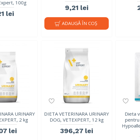
Expert, 100g
9,21 lei
1 lei
ADAUGĂ ÎN COŞ
INARA URINARY
DIETA VETERINARA URINARY
Dieta 
XPERT, 2 kg
DOG, VETEXPERT, 12 kg
pentru 
Hypoalle
07 lei
396,27 lei