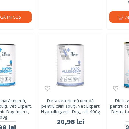
GĂ ÎN COŞ
A
rinară umedă,
Dieta veterinară umedă,
Dieta 
dulți, Vet Expert,
pentru câini adulți, Vet Expert
pentru câi
nic Dog Insect,
Hypoallergenic Dog, cal, 400g
Dermatos
00g
20,98 lei
98 lei
2