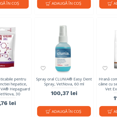
GĂ ÎN COŞ
ADAUGĂ ÎN COŞ
A
ticabile pentru
Spray oral CLUNIA® Easy Dent
Hrană com
nctiei hepatice,
Spray, VetNova, 60 ml
câine cu se
ADIVA® Hepaguard
Vet Ex
100,37 lei
etNova, 30
1
76 lei
ADAUGĂ ÎN COŞ
A