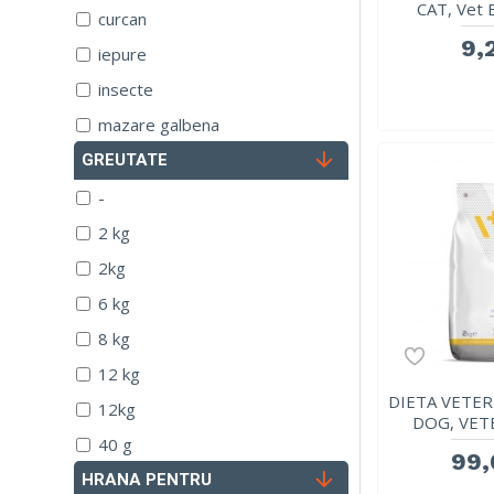
CAT, Vet 
curcan
9,2
iepure
insecte
mazare galbena
miel
GREUTATE
mistret
-
orez
2 kg
oua
2kg
pui
6 kg
rata
8 kg
somon
12 kg
DIETA VETER
vita
12kg
DOG, VETE
40 g
99,
100 g
HRANA PENTRU