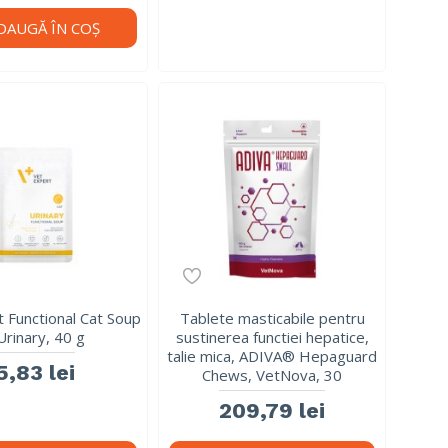
DAUGĂ ÎN COŞ
 Functional Cat Soup
Tablete masticabile pentru
Urinary, 40 g
sustinerea functiei hepatice,
talie mica, ADIVA® Hepaguard
5,83 lei
Chews, VetNova, 30
209,79 lei