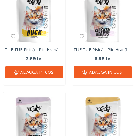
TUF TUF Pisică - Plic Hrană Umedă cu Rață (Fără Cereale) 100g
TUF TUF Pisică - Plic Hrană Umedă cu Inimi de Pui (Fără Cereale) 300g
2,69 lei
6,99 lei
ADAUGĂ ÎN COŞ
ADAUGĂ ÎN COŞ