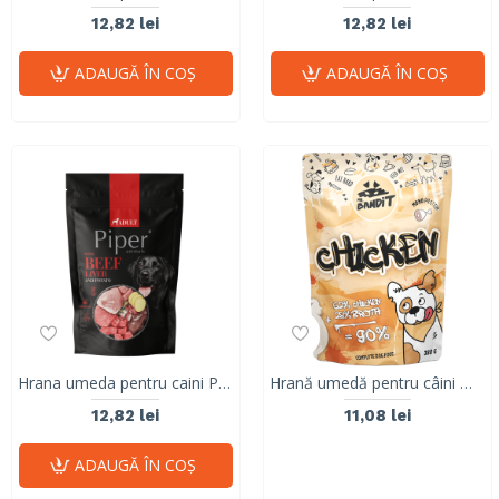
12,82 lei
12,82 lei
ADAUGĂ ÎN COŞ
ADAUGĂ ÎN COŞ
Hrana umeda pentru caini PIPER DOG, ficat de vita si cartof, 500g
Hrană umedă pentru câini Mr. Bandit MonoProtein, pui in sos,380g
12,82 lei
11,08 lei
ADAUGĂ ÎN COŞ