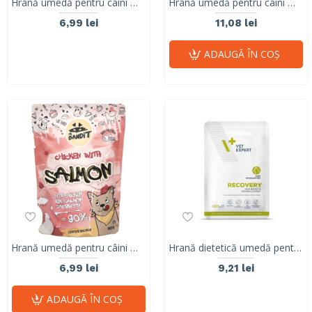
Hrană umedă pentru câini Mr. Bandit DuoProtein, pui și ton,180g
Hrană umedă pentru câini Mr. Bandit DuoProtein, pui și somon,380g
6,99 lei
11,08 lei
ADAUGĂ ÎN COŞ
Hrană umedă pentru câini Mr. Bandit DuoProtein, pui și somon,180g
Hrană dietetică umedă pentru pisici în perioada de convalescență, RECOVERY CAT, Vet Expert, 100g
6,99 lei
9,21 lei
ADAUGĂ ÎN COŞ