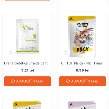
Hrană dietetică umedă pentru pisici adulte, reglarea glicemiei, Diabetic Cat, Vet Expert, 100g
TUF TUF Pisică - Plic Hrană Umedă cu Rață (Fără Cereale) 300g
9,21 lei
6,99 lei
ADAUGĂ ÎN COŞ
ADAUGĂ ÎN COŞ