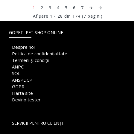
1
2
3
4
5
6
7
Afişare 1 - 28 din 174 (7 pagini)
GOPET- PET SHOP ONLINE
Despre noi
Politica de confidențialitate
Termeni și condiții
ANPC
SOL
ANSPDCP
GDPR
Harta site
Devino tester
SERVICII PENTRU CLIENȚI