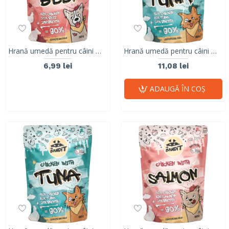
Hrană umedă pentru câini Mr. Bandit DuoProtein, pui si vita,180g
Hrană umedă pentru câini Mr. Bandit DuoProtein, pui și ton,380g
6,99 lei
11,08 lei
ADAUGĂ ÎN COŞ