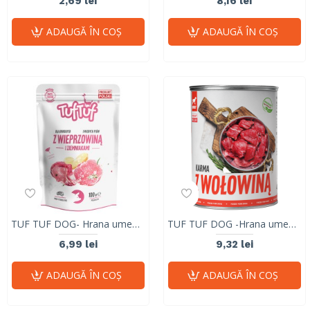
2,69 lei
8,16 lei
ADAUGĂ ÎN COŞ
ADAUGĂ ÎN COŞ
TUF TUF DOG- Hrana umeda cu PORC si CARTOFI- plic 300g
TUF TUF DOG -Hrana umeda CHUNKS cu VITA- conserva 1250g
6,99 lei
9,32 lei
ADAUGĂ ÎN COŞ
ADAUGĂ ÎN COŞ