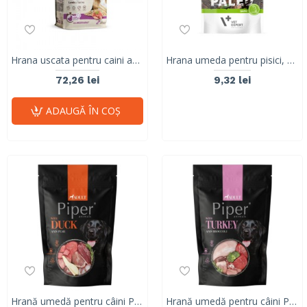
Hrana uscata pentru caini adulti, RAW PALEO HEALTHY GRAIN, miel, 2kg
Hrana umeda pentru pisici, RAW PALEO KITTEN, carne de vanat, 100 g
72,26 lei
9,32 lei
ADAUGĂ ÎN COŞ
Hrană umedă pentru câini PIPER, rață și pere, 500g
Hrană umedă pentru câini PIPER, curcan și broccoli, 500g