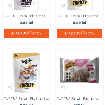
TUF TUF Pisică - Plic Hrană Umedă cu Inimi de Pui (Fără Cereale) 100g
TUF TUF Pisică - Plic Hrană Umedă cu Curcan (Fără Cereale) 300g
2,69 lei
6,99 lei
ADAUGĂ ÎN COŞ
ADAUGĂ ÎN COŞ
TUF TUF Pisică - Plic Hrană Umedă cu Curcan (Fără Cereale) 100g
TUF TUF Pisică - Pachet 4x100g Hrană Umedă (2x Pui + 2x Ficat)