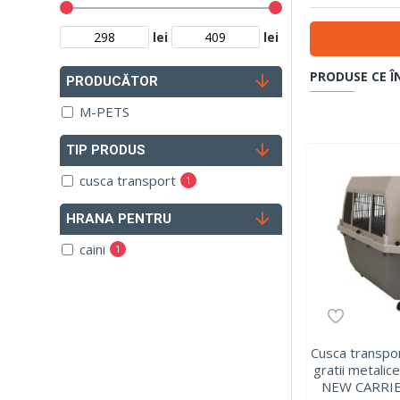
lei
lei
PRODUSE CE Î
PRODUCĂTOR
M-PETS
TIP PRODUS
cusca transport
1
HRANA PENTRU
caini
1
Cusca transpor
gratii metali
NEW CARRIE