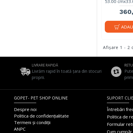
53.00 cmx33.
360,
ADAU
Afişare 1 - 2 
LIVRARE RAPIDĂ
RET
Livrăm rapid în toată țara din stocuri
Pute
proprii.
prim
GOPET- PET SHOP ONLINE
SUPORT CLIE
Despre noi
Întrebări fr
Politica de confidențialitate
Politica de r
Termeni și condiții
Formular ret
ANPC
Cum cumpăr