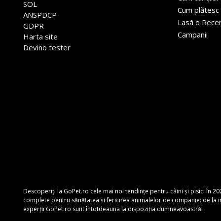
SOL
Cum plătesc
ANSPDCP
Lasă o Rece
GDPR
Campanii
Harta site
Devino tester
Descoperiți la GoPet.ro cele mai noi tendințe pentru câini și pisici în 20
complete pentru sănătatea și fericirea animalelor de companie: de la mâ
experții GoPet.ro sunt întotdeauna la dispoziția dumneavoastră!