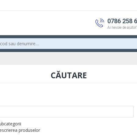
0786 258 
Ai nevoie de ajutor
CĂUTARE
subcategorii
descrierea produselor