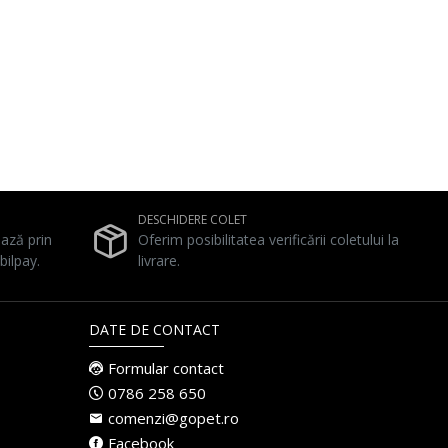
DESCHIDERE COLET
ează prin
Oferim posibilitatea verificării coletului la
bilpay.
livrare.
DATE DE CONTACT
Formular contact
0786 258 650
comenzi@gopet.ro
Facebook