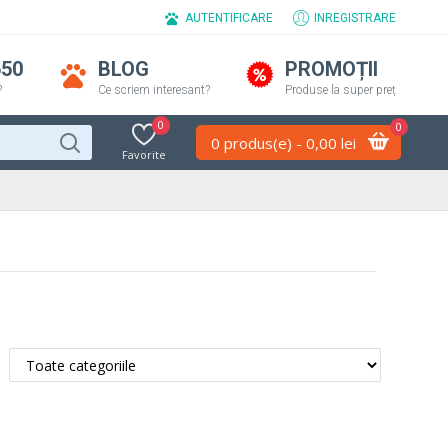
AUTENTIFICARE
INREGISTRARE
650
BLOG
PROMOȚII
?
Ce scriem interesant?
Produse la super preț
0
0
0 produs(e) - 0,00 lei
Favorite