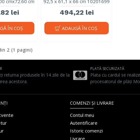
00 cmx72.60 cm
92,5 x 61,1 x 66 cm 10201699
82 lei
494,22 lei
GĂ ÎN COŞ
ADAUGĂ ÎN COŞ
din 2 (1 pagini)
UR
PLATĂ SECURIZATĂ
ți returna produsele în 14 zile de la
Plata cu cardul se realiz
irea acestora.
procesatorul de plăți Mo
NȚI
COMENZI ȘI LIVRARE
ecvente
Contul meu
etur
Autentificare
ur
Istoric comenzi
Livrare