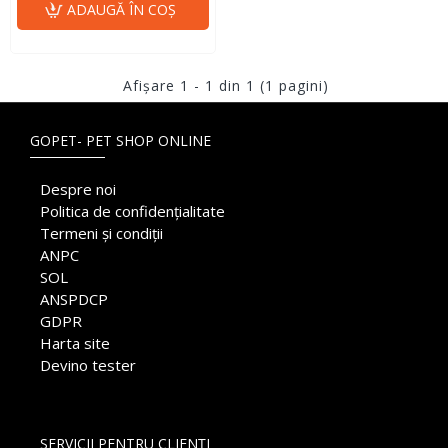
ADAUGĂ ÎN COŞ
Afişare 1 - 1 din 1 (1 pagini)
GOPET- PET SHOP ONLINE
Despre noi
Politica de confidențialitate
Termeni și condiții
ANPC
SOL
ANSPDCP
GDPR
Harta site
Devino tester
SERVICII PENTRU CLIENȚI