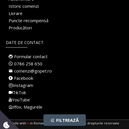
Istoric comenzi
Livrare
Puncte recompensă
Producători
DATE DE CONTACT
Formular contact
0786 258 650
comenzi@gopet.ro
Facebook
Instagram
TikTok
YouTube
Ilfov, Magurele
FILTREAZĂ
Made with
♥
in Romania · Pet Shop Online · Toate drepturile rezervate