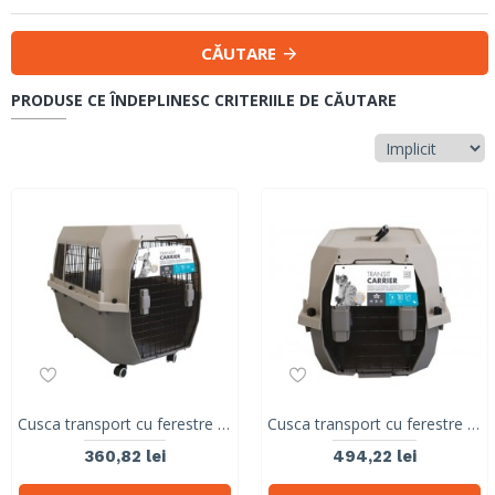
CĂUTARE
PRODUSE CE ÎNDEPLINESC CRITERIILE DE CĂUTARE
Cusca transport cu ferestre din gratii metalice,IATA approved, NEW CARRIER TRANSIT, M, 53.00 cmx33.00 cmx72.60 cm
Cusca transport cu ferestre din gratii metalice,IATA approved, NEW CARRIER TRANSIT, L, 92,5 x 61,1 x 66 cm 10201699
360,82 lei
494,22 lei