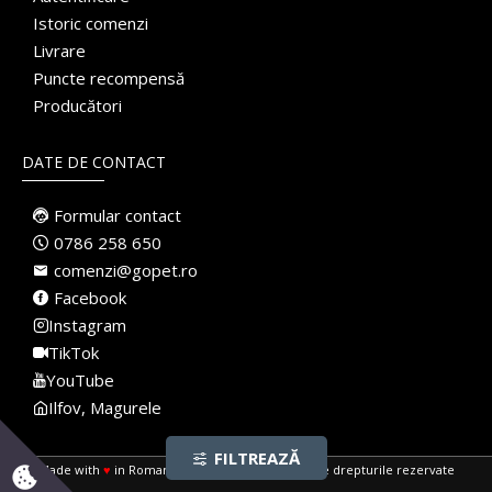
Istoric comenzi
Livrare
Puncte recompensă
Producători
DATE DE CONTACT
Formular contact
0786 258 650
comenzi@gopet.ro
Facebook
Instagram
TikTok
YouTube
Ilfov, Magurele
FILTREAZĂ
Made with
♥
in Romania · Pet Shop Online · Toate drepturile rezervate