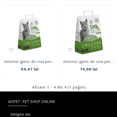
Asternut igienic din soia pentru litiera pisici, SOYA Organic, M-PETS, 100% biodegradabil, ceai verde, 6 L
Asternut igienic din soia pentru litiera pisici, SOYA Organic, M-PETS, 100% biodegradabil, ceai verde, 10 L
44,47 lei
74,96 lei
Afişare 1 - 4 din 4 (1 pagini)
GOPET- PET SHOP ONLINE
Despre noi