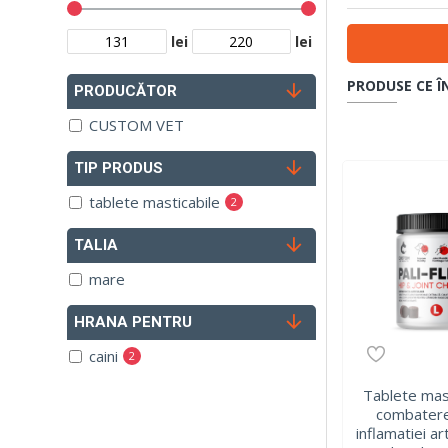
lei
lei
PRODUSE CE Î
PRODUCĂTOR
CUSTOM VET
TIP PRODUS
tablete masticabile
2
TALIA
mare
HRANA PENTRU
caini
2
Tablete mas
combaterea
inflamatiei art