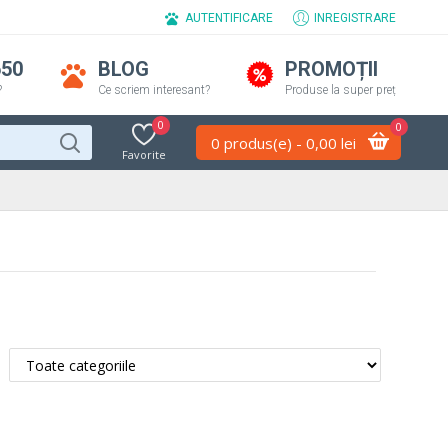
AUTENTIFICARE
INREGISTRARE
650
BLOG
PROMOȚII
?
Ce scriem interesant?
Produse la super preț
0
0
0 produs(e) - 0,00 lei
Favorite