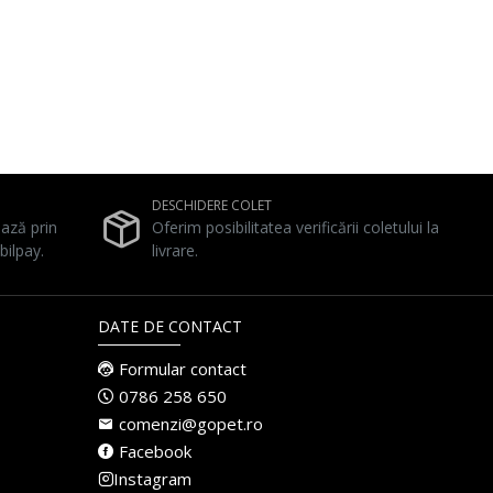
DESCHIDERE COLET
ează prin
Oferim posibilitatea verificării coletului la
bilpay.
livrare.
DATE DE CONTACT
Formular contact
0786 258 650
comenzi@gopet.ro
Facebook
Instagram