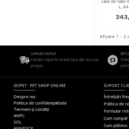
caini de talie
L, 84
243,
Afişare 1 - 2 
LIVRARE RAPIDĂ
RET
Livrăm rapid în toată țara din stocuri
Pute
proprii.
prim
GOPET- PET SHOP ONLINE
SUPORT CLIE
Despre noi
Întrebări fr
Politica de confidențialitate
Politica de r
Termeni și condiții
Formular ret
ANPC
Cum cumpăr
SOL
Cum plătesc
ANSPDCP