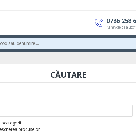
0786 258 
Ai nevoie de ajutor
CĂUTARE
subcategorii
descrierea produselor