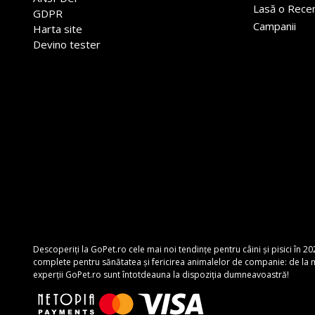
Lasă o Rece
GDPR
Campanii
Harta site
Devino tester
Descoperiți la GoPet.ro cele mai noi tendințe pentru câini și pisici în 20
complete pentru sănătatea și fericirea animalelor de companie: de la mâ
experții GoPet.ro sunt întotdeauna la dispoziția dumneavoastră!