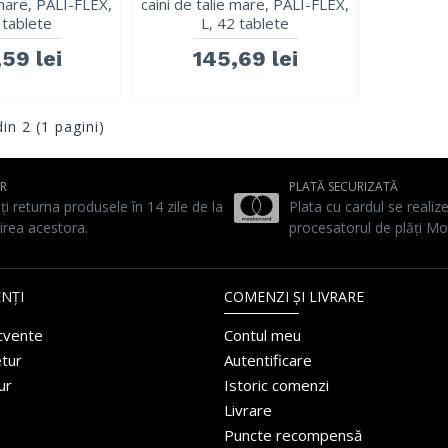
 mare, PALI-FLEX,
caini de talie mare, PALI-FLEX,
 tablete
L, 42 tablete
59 lei
145,69 lei
din 2 (1 pagini)
UR
PLATĂ SECURIZATĂ
ți returna produsele în 14 zile de la
Plata cu cardul se realiz
irea acestora.
procesatorul de plăți Mo
NȚI
COMENZI ȘI LIVRARE
ecvente
Contul meu
etur
Autentificare
ur
Istoric comenzi
Livrare
Puncte recompensă