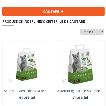
CĂUTARE
PRODUSE CE ÎNDEPLINESC CRITERIILE DE CĂUTARE
Asternut igienic din soia pentru litiera pisici, SOYA Organic, M-PETS, 100% biodegradabil, ceai verde, 6 L
Asternut igienic din soia pentru litiera pisici, SOYA Organic, M-PETS, 100% biodegradabil, ceai verde, 10 L
44,47 lei
74,96 lei