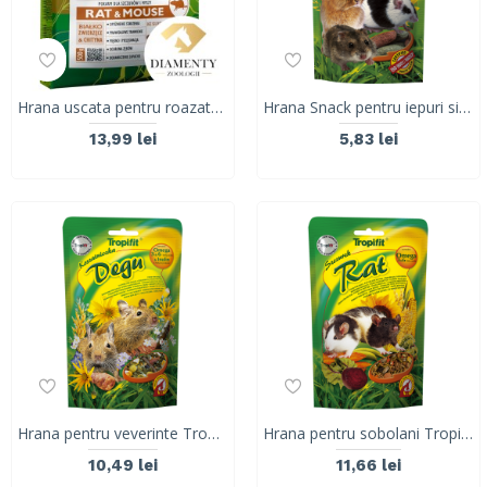
Hrana uscata pentru roazatoare TROPIFIT ALL IN 1 sobolan si soarece, 500G
Hrana Snack pentru iepuri si rozatoare Tropifit Premium, 110 g
13,99 lei
5,83 lei
Hrana pentru veverinte Tropifit Premium Degu, 400 g
Hrana pentru sobolani Tropifit Premium, 500g
10,49 lei
11,66 lei