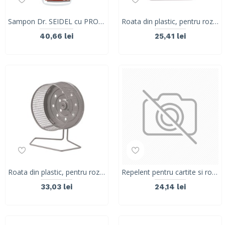
Sampon Dr. SEIDEL cu PROTEINE , Porcusori De Guineea, 220 ml
Roata din plastic, pentru rozatoare- S 40600013
40,66 lei
25,41 lei
Roata din plastic, pentru rozatoare- M 40600113
Repelent pentru cartite si rozatoare, Beautiful Garden, Dr Seidel, 700 ml granule
33,03 lei
24,14 lei