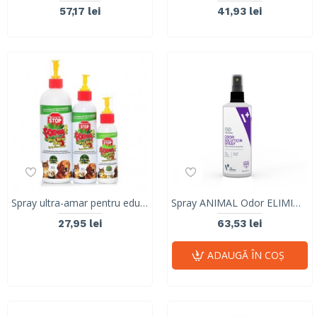
57,17 lei
41,93 lei
Spray ultra-amar pentru educare, FOEY, 118 ml
Spray ANIMAL Odor ELIMINATOR, VetExpert, 250ml
27,95 lei
63,53 lei
ADAUGĂ ÎN COŞ