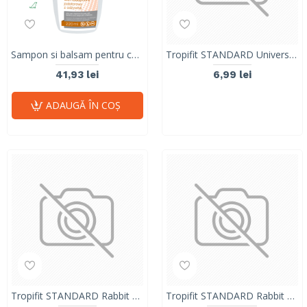
Sampon si balsam pentru caini si pisici, IODOFOR , Dr. Seidel, 100 ml
Tropifit STANDARD Universal Rodent Food- 500g
41,93 lei
6,99 lei
ADAUGĂ ÎN COŞ
Tropifit STANDARD Rabbit Food- 500g
Tropifit STANDARD Rabbit Food- 20kg