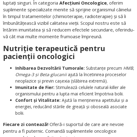
luptați singuri. În categoria
Afecțiuni Oncologice
, oferim
suplimente specializate menite să sprijine organismul câinelui
în timpul tratamentelor (chimioterapie, radioterapie) și să îi
îmbunătățească vizibil calitatea vieții. Scopul nostru este să
întărim imunitatea și să reducem efectele secundare, oferindu-
vă cât mai multe momente frumoase împreună.
Nutriție terapeutică pentru
pacienții oncologici
Inhibarea Dezvoltării Tumorale:
Substanțe precum
HMB,
Omega-3 și Beta-glucanii
ajută la încetinirea proceselor
neoplazice și previn cașexia (slăbirea extremă).
Imunitate de Fier:
Stimulează celulele natural-killer ale
organismului pentru a lupta mai eficient împotriva bolii.
Confort și Vitalitate:
Ajută la menținerea apetitului și a
energiei, reducând stările de greață și oboseală asociate
bolii.
Fiecare zi contează!
Oferă-i suportul de care are nevoie
pentru a fi puternic. Comandă suplimentele oncologice