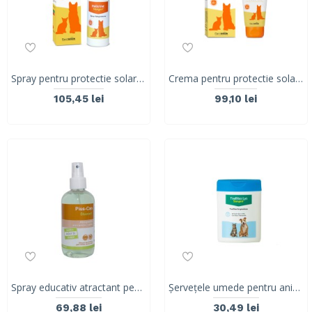
Spray pentru protectie solara SPF50, HELIOVET, Stangest, 80 ml
Crema pentru protectie solara SPF50+, HELIOVET, Stangest, 50 ml
105,45 lei
99,10 lei
Spray educativ atractant pentru caini si pisici PISS CAN, Stangest, 200 ml
Șervețele umede pentru animale de companie, cu Aloe și Hamamelis, LYS WIPES, 40 buc
69,88 lei
30,49 lei