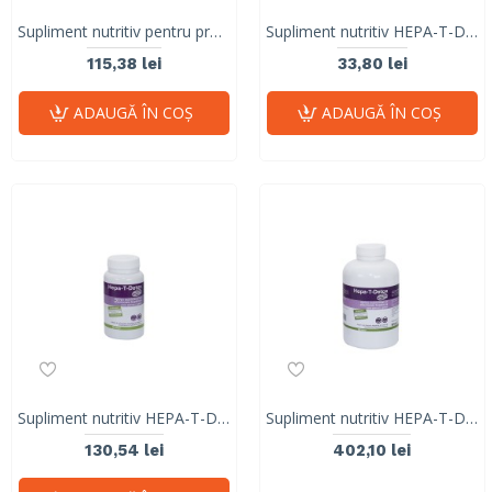
Supliment nutritiv pentru protectia si repararea mucoasei gastrice la caini si pisici, GASTROPROTECT Stangest, 30 tablete
Supliment nutritiv HEPA-T-DETOX, Stangest, BLISTER 10 TABS
115,38 lei
33,80 lei
ADAUGĂ ÎN COŞ
ADAUGĂ ÎN COŞ
Supliment nutritiv HEPA-T-DETOX, Stangest, 60 tablete
Supliment nutritiv HEPA-T-DETOX, Stangest, 300 tablete
130,54 lei
402,10 lei