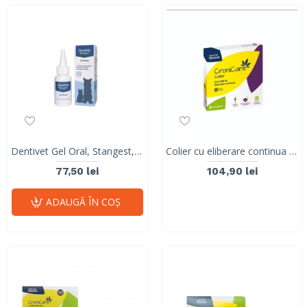
Dentivet Gel Oral, Stangest, 50 ml
Colier cu eliberare continua de CBD, CroniCare, Stangest, 60cm
77,50 lei
104,90 lei
ADAUGĂ ÎN COŞ