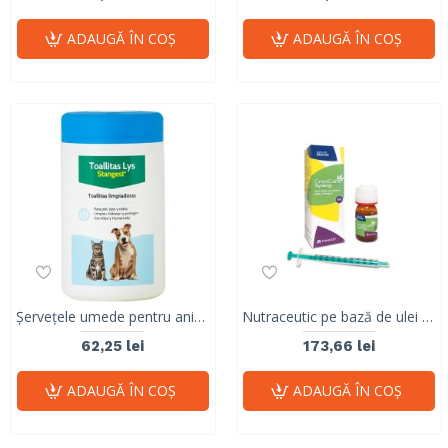
ADAUGĂ ÎN COŞ
ADAUGĂ ÎN COŞ
Șervețele umede pentru animale de companie, cu Aloe și Hamamelis, LYS WIPES, 120 buc
Nutraceutic pe bază de ulei de cânepă, CRONICARE SYNERGY 5%, 10 ml
62,25 lei
173,66 lei
ADAUGĂ ÎN COŞ
ADAUGĂ ÎN COŞ