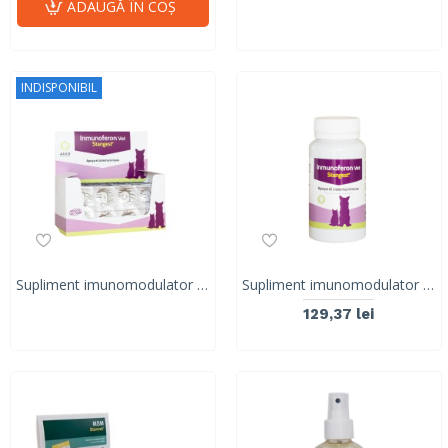
ADAUGĂ ÎN COŞ
INDISPONIBIL
Supliment imunomodulator Inmunoferon Vet Stangest, BLISTER, 8 tablete
Supliment imunomodulator Inmunoferon Vet Stangest, 30 tablete
129,37 lei