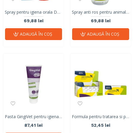
Spray pentru igiena orala DENTICAN SPRAY Stangest, 125 ml
Spray anti ros pentru animale Stangest 200 ml
69,88 lei
69,88 lei
ADAUGĂ ÎN COŞ
ADAUGĂ ÎN COŞ
Pasta GingiVet pentru igiena orala, STANGEST, caini si pisici
Formula pentru tratarea si preventia parazitozelor intestinale la caini si pisici, Vermistop Stangest, 20 tablete
87,41 lei
52,45 lei