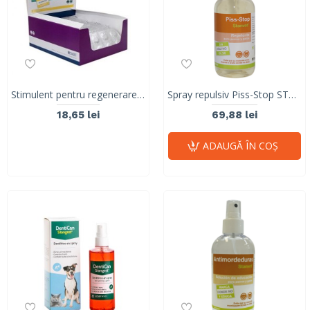
Stimulent pentru regenerarea pielii afectate, MSM Stangest, blister, 10 tablete
Spray repulsiv Piss-Stop STANGEST, 200ml
18,65 lei
69,88 lei
ADAUGĂ ÎN COŞ