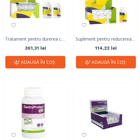
Tratament pentru durerea cronică, artrită, osteoartrită, boli autoimmune, cancer , boli neurodegenerative, CRONICARE, Stangest, 120 tab
Supliment pentru reducerea stresului si anxietatii la caini si pisici, ZEN Stangest, 30 tablete
361,31 lei
114,22 lei
ADAUGĂ ÎN COŞ
ADAUGĂ ÎN COŞ