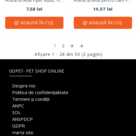
Hrana umeda Piper Adult, Ficat de Vita si Cartofi, 150 g
Hrana umeda pentru caini PIPER DOG, vanat si dovleac, 800g
7,58 lei
14,57 lei
ADAUGĂ ÎN COŞ
ADAUGĂ ÎN COŞ
1
2
Afişare 1 - 28 din 50 (2 pagini)
GOPET- PET SHOP ONLINE
Despre noi
Politica de confidențialitate
Termeni și condiții
ANPC
SOL
ANSPDCP
GDPR
Harta site