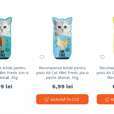
 lichde pentru
Recompense lichde pentru
Recompe
illet Fresh, ton si
pisici Kit Cat Fillet Fresh, pui si
pisici Kit 
airball, 30g
peste afumat, 30g
fibr
9 lei
6,99 lei
ADAUGĂ ÎN COŞ
A