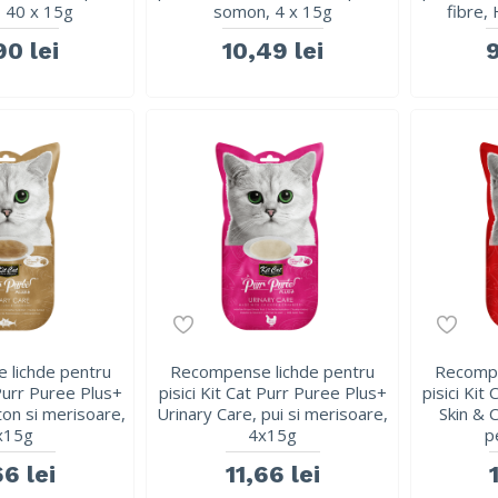
 40 x 15g
somon, 4 x 15g
fibre, 
90 lei
10,49 lei
9
 lichde pentru
Recompense lichde pentru
Recompe
 Purr Puree Plus+
pisici Kit Cat Purr Puree Plus+
pisici Kit
ton si merisoare,
Urinary Care, pui si merisoare,
Skin & C
x15g
4x15g
p
66 lei
11,66 lei