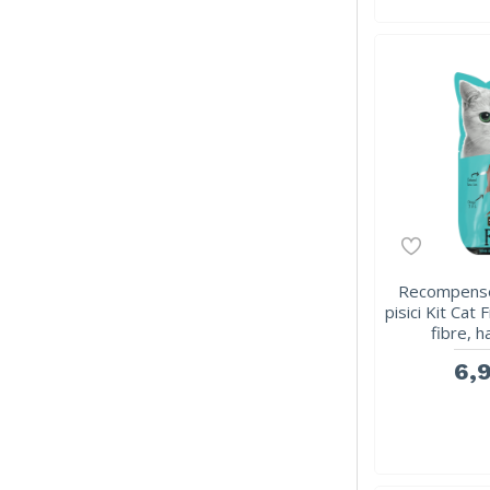
Recompense
pisici Kit Cat F
fibre, h
6,9