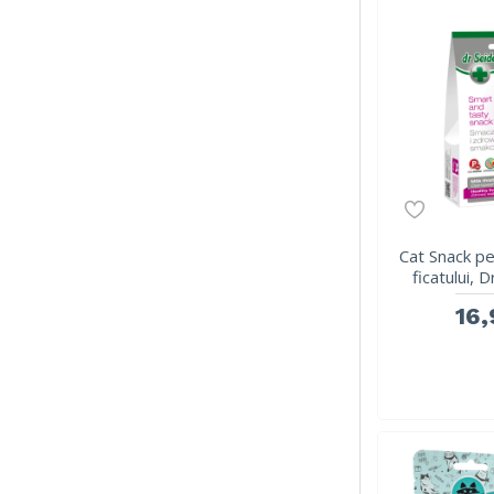
Cat Snack p
ficatului, D
16,