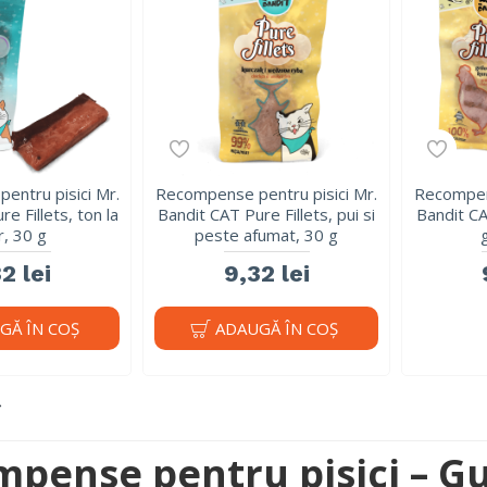
entru pisici Mr.
Recompense pentru pisici Mr.
Recompens
e Fillets, ton la
Bandit CAT Pure Fillets, pui si
Bandit CAT
r, 30 g
peste afumat, 30 g
2 lei
9,32 lei
GĂ ÎN COŞ
ADAUGĂ ÎN COŞ
pense pentru pisici – Gu