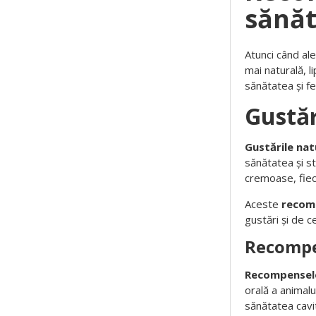
sănă
Atunci când al
mai naturală, li
sănătatea și fer
Gustăr
Gustările nat
sănătatea și st
cremoase, fiec
Aceste
recom
gustări și de c
Recompe
Recompensel
orală a animalu
sănătatea cavit