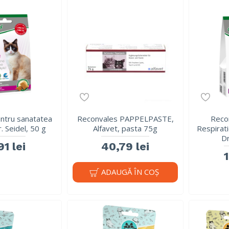
entru sanatatea
Reconvales PAPPELPASTE,
Reco
r. Seidel, 50 g
Alfavet, pasta 75g
Respirati
Dr
91 lei
40,79 lei
ADAUGĂ ÎN COŞ