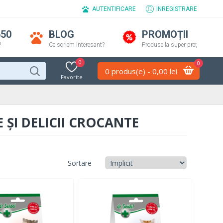
AUTENTIFICARE
INREGISTRARE
650
BLOG
PROMOȚII
?
Ce scriem interesant?
Produse la super preț
0
0
0 produs(e) - 0,00 lei
Favorite
 ȘI DELICII CROCANTE
Sortare