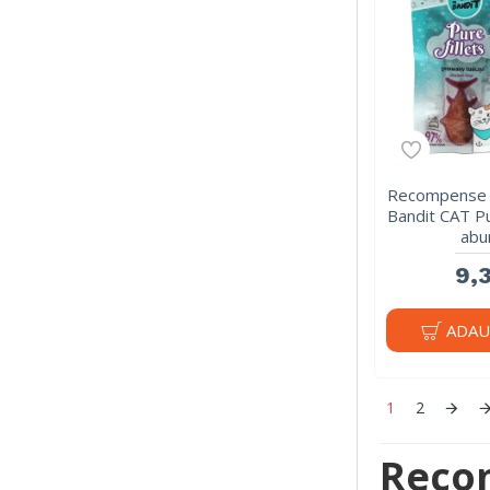
Recompense p
Bandit CAT Pur
abu
9,3
ADAU
1
2
Recom