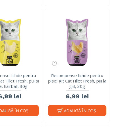
nse lichde pentru
Recompense lichde pentru
Cat Fillet Fresh, pui si
pisici Kit Cat Fillet Fresh, pui la
e, hairball, 30g
gril, 30g
6,99 lei
6,99 lei
DAUGĂ ÎN COŞ
ADAUGĂ ÎN COŞ