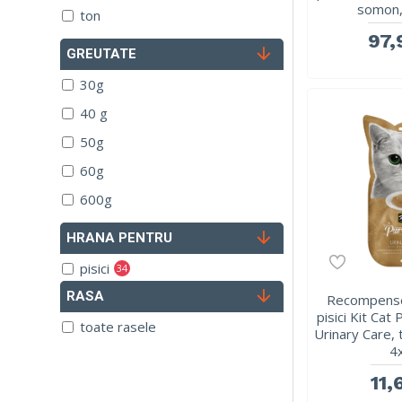
somon,
ton
97,
GREUTATE
30g
40 g
50g
60g
600g
HRANA PENTRU
pisici
34
RASA
Recompense
pisici Kit Cat
toate rasele
Urinary Care, 
4
11,