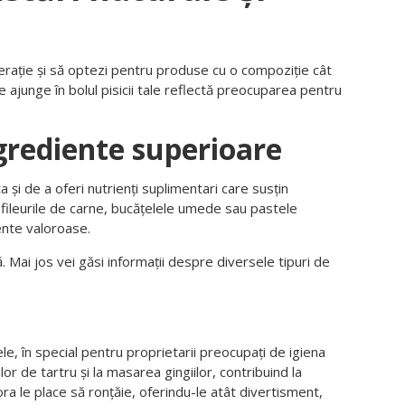
erație și să optezi pentru produse cu o compoziție cât
 ce ajunge în bolul pisicii tale reflectă preocuparea pentru
ngrediente superioare
și de a oferi nutrienți suplimentari care susțin
, fileurile de carne, bucățelele umede sau pastele
ente valoroase.
Mai jos vei găsi informații despre diversele tipuri de
e, în special pentru proprietarii preocupați de igiena
lor de tartru și la masarea gingiilor, contribuind la
ora le place să ronțăie, oferindu-le atât divertisment,