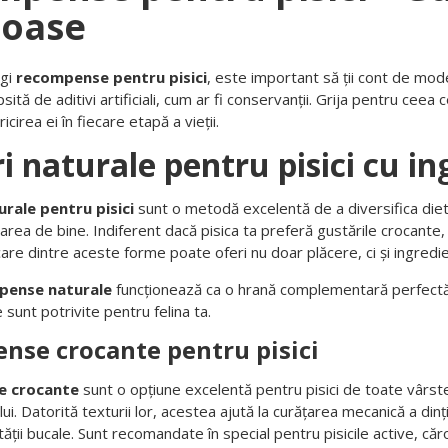
toase
egi
recompense pentru pisici
, este important să ții cont de mod
psită de aditivi artificiali, cum ar fi conservanții. Grija pentru ceea
icirea ei în fiecare etapă a vieții.
i naturale pentru pisici cu i
urale pentru pisici
sunt o metodă excelentă de a diversifica dieta 
area de bine. Indiferent dacă pisica ta preferă gustările crocante
are dintre aceste forme poate oferi nu doar plăcere, ci și ingredi
pense naturale
funcționează ca o hrană complementară perfectă. 
e sunt potrivite pentru felina ta.
nse crocante pentru pisici
e crocante
sunt o opțiune excelentă pentru pisici de toate vârstel
lui. Datorită texturii lor, acestea ajută la curățarea mecanică a dinți
ății bucale. Sunt recomandate în special pentru pisicile active, căr