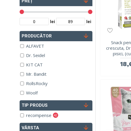
PREȚ
lei
lei
PRODUCĂTOR
Snack pent
ALFAVET
crescuta, Dr
pisici, (
Dr. Seidel
18,
KIT CAT
Mr. Bandit
RollsRocky
Woolf
TIP PRODUS
recompense
42
VÂRSTA