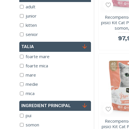
adult
junior
Recompense
pisici Kit Cat 
kitten
somon,
senior
97,
TALIA
foarte mare
foarte mica
mare
medie
mica
INGREDIENT PRINCIPAL
pui
Recompense
somon
pisici Kit Cat 