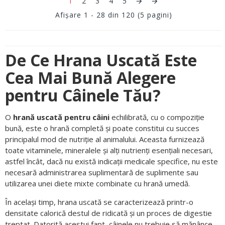
1
2
3
4
5
Afişare 1 - 28 din 120 (5 pagini)
De Ce Hrana Uscată Este
Cea Mai Bună Alegere
pentru Câinele Tău?
O
hrană uscată pentru câini
echilibrată, cu o compoziție
bună, este o hrană completă și poate constitui cu succes
principalul mod de nutriție al animalului. Aceasta furnizează
toate vitaminele, mineralele și alți nutrienți esențiali necesari,
astfel încât, dacă nu există indicații medicale specifice, nu este
necesară administrarea suplimentară de suplimente sau
utilizarea unei diete mixte combinate cu hrană umedă.
În același timp, hrana uscată se caracterizează printr-o
densitate calorică destul de ridicată și un proces de digestie
treptat. Datorită acestui fapt, câinele nu trebuie să mănânce