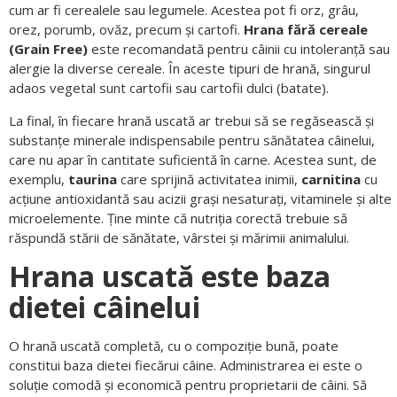
cum ar fi cerealele sau legumele. Acestea pot fi orz, grâu,
orez, porumb, ovăz, precum și cartofi.
Hrana fără cereale
(Grain Free)
este recomandată pentru câinii cu intoleranță sau
alergie la diverse cereale. În aceste tipuri de hrană, singurul
adaos vegetal sunt cartofii sau cartofii dulci (batate).
La final, în fiecare hrană uscată ar trebui să se regăsească și
substanțe minerale indispensabile pentru sănătatea câinelui,
care nu apar în cantitate suficientă în carne. Acestea sunt, de
exemplu,
taurina
care sprijină activitatea inimii,
carnitina
cu
acțiune antioxidantă sau acizii grași nesaturați, vitaminele și alte
microelemente. Ține minte că nutriția corectă trebuie să
răspundă stării de sănătate, vârstei și mărimii animalului.
Hrana uscată este baza
dietei câinelui
O hrană uscată completă, cu o compoziție bună, poate
constitui baza dietei fiecărui câine. Administrarea ei este o
soluție comodă și economică pentru proprietarii de câini. Să