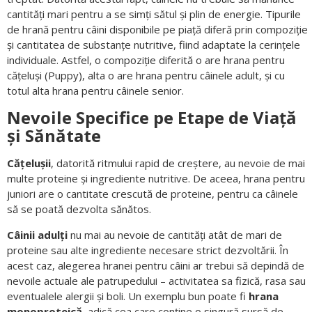
cantități mari pentru a se simți sătul și plin de energie. Tipurile
de hrană pentru câini disponibile pe piață diferă prin compoziție
și cantitatea de substanțe nutritive, fiind adaptate la cerințele
individuale. Astfel, o compoziție diferită o are hrana pentru
cățeluși (Puppy), alta o are hrana pentru câinele adult, și cu
totul alta hrana pentru câinele senior.
Nevoile Specifice pe Etape de Viață
și Sănătate
Cățelușii
, datorită ritmului rapid de creștere, au nevoie de mai
multe proteine și ingrediente nutritive. De aceea, hrana pentru
juniori are o cantitate crescută de proteine, pentru ca câinele
să se poată dezvolta sănătos.
Câinii adulți
nu mai au nevoie de cantități atât de mari de
proteine sau alte ingrediente necesare strict dezvoltării. În
acest caz, alegerea hranei pentru câini ar trebui să depindă de
nevoile actuale ale patrupedului – activitatea sa fizică, rasa sau
eventualele alergii și boli. Un exemplu bun poate fi
hrana
monoproteică
, adică cea care conține o singură sursă de