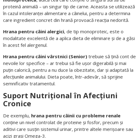
proteină animală – un singur tip de carne. Aceasta se utilizează
în cazul intoleranței alimentare a câinelui, pentru a determina
care ingredient concret din hrană provoacă reacția nedorită.
Hrana pentru câini alergici
, de tip monoproteic, este o
modalitate excelentă de a aplica dieta de eliminare și de a găsi
în acest fel alergenul.
Hrana pentru câini vârstnici (Senior)
trebuie să țină cont de
nevoile lor specifice – ar trebui să fie ușor digerabilă și mai
puțin calorică, pentru a nu duce la obezitate, dar și adaptată la
afecțiunile animalului. Dieta poate, într-adevăr, să sprijine
semnificativ tratamentul.
Suport Nutrițional în Afecțiuni
Cronice
De exemplu,
hrana pentru câinii cu probleme renale
conține un nivel controlat de proteine și fosfor, precum și
aditivi care susțin sistemul urinar, printre altele merișoare sau
acizi grași Omega-3.