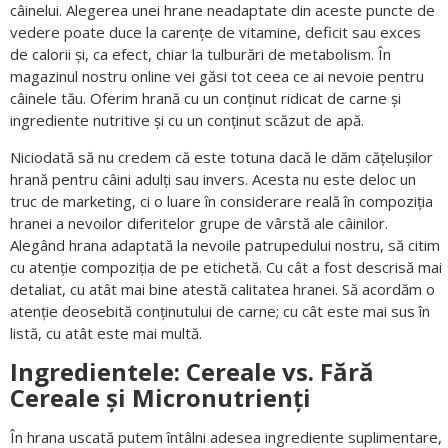
câinelui. Alegerea unei hrane neadaptate din aceste puncte de
vedere poate duce la carențe de vitamine, deficit sau exces
de calorii și, ca efect, chiar la tulburări de metabolism. În
magazinul nostru online vei găsi tot ceea ce ai nevoie pentru
câinele tău. Oferim hrană cu un conținut ridicat de carne și
ingrediente nutritive și cu un conținut scăzut de apă.
Niciodată să nu credem că este totuna dacă le dăm cățelușilor
hrană pentru câini adulți sau invers. Acesta nu este deloc un
truc de marketing, ci o luare în considerare reală în compoziția
hranei a nevoilor diferitelor grupe de vârstă ale câinilor.
Alegând hrana adaptată la nevoile patrupedului nostru, să citim
cu atenție compoziția de pe etichetă. Cu cât a fost descrisă mai
detaliat, cu atât mai bine atestă calitatea hranei. Să acordăm o
atenție deosebită conținutului de carne; cu cât este mai sus în
listă, cu atât este mai multă.
Ingredientele: Cereale vs. Fără
Cereale și Micronutrienți
În hrana uscată putem întâlni adesea ingrediente suplimentare,