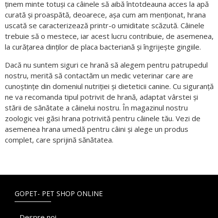
ținem minte totuși ca câinele să aibă întotdeauna acces la apă
curată și proaspătă, deoarece, așa cum am menționat, hrana
uscată se caracterizează printr-o umiditate scăzută. Câinele
trebuie să o mestece, iar acest lucru contribuie, de asemenea,
la curățarea dinților de placa bacteriană și îngrijește gingiile.
Dacă nu suntem siguri ce hrană să alegem pentru patrupedul
nostru, merită să contactăm un medic veterinar care are
cunoștințe din domeniul nutriției și dieteticii canine. Cu siguranță
ne va recomanda tipul potrivit de hrană, adaptat vârstei și
stării de sănătate a câinelui nostru. În magazinul nostru
zoologic vei găsi hrana potrivită pentru câinele tău. Vezi de
asemenea hrana umedă pentru câini și alege un produs
complet, care sprijină sănătatea.
GOPET- PET SHOP ONLINE
Despre noi