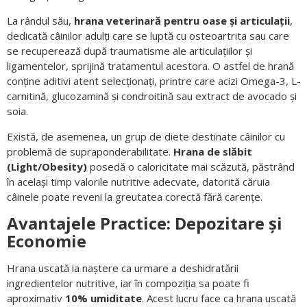
La rândul său,
hrana veterinară pentru oase și articulații
,
dedicată câinilor adulți care se luptă cu osteoartrita sau care
se recuperează după traumatisme ale articulațiilor și
ligamentelor, sprijină tratamentul acestora. O astfel de hrană
conține aditivi atent selecționați, printre care acizi Omega-3, L-
carnitină, glucozamină și condroitină sau extract de avocado și
soia.
Există, de asemenea, un grup de diete destinate câinilor cu
problemă de supraponderabilitate.
Hrana de slăbit
(Light/Obesity)
posedă o caloricitate mai scăzută, păstrând
în același timp valorile nutritive adecvate, datorită căruia
câinele poate reveni la greutatea corectă fără carențe.
Avantajele Practice: Depozitare și
Economie
Hrana uscată ia naștere ca urmare a deshidratării
ingredientelor nutritive, iar în compoziția sa poate fi
aproximativ
10% umiditate
. Acest lucru face ca hrana uscată