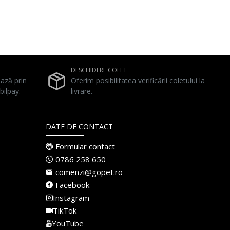
DESCHIDERE COLET
ează prin
Oferim posibilitatea verificării coletului la
bilpay.
livrare.
DATE DE CONTACT
Formular contact
0786 258 650
comenzi@gopet.ro
Facebook
Instagram
TikTok
YouTube