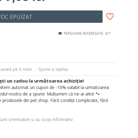
TOC EPUIZAT
PERSOANE INTERESATE: 471
azată pe 0 note.
-
Spune-ţi opinia
i un cadou la următoarea achiziție!
 trimitem automat un cupon de -10% valabil la următoarea
ul nostru de a spune: Mulțumim că ne-ai ales! 🐾
 produsele din pet shop. Fără condiții complicate, fără
sunt orientative și au scop informativ.