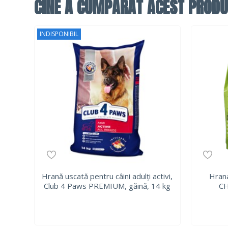
CINE A CUMPĂRAT ACEST PRODU
INDISPONIBIL
Hrană uscată pentru câini adulți activi,
Hrana
Club 4 Paws PREMIUM, găină, 14 kg
CH