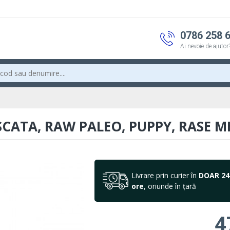
0786 258 
Ai nevoie de ajutor
CATA, RAW PALEO, PUPPY, RASE MED
Livrare prin curier în
DOAR 24
ore
, oriunde în țară
4