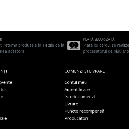
UR
PLATĂ SECURIZATĂ
ți returna produsele în 14 zile de la
Plata cu cardul se realiz
irea acestora.
procesatorul de plăți Mo
NȚI
COMENZI ȘI LIVRARE
ecvente
Contul meu
etur
Autentificare
ur
Istoric comenzi
Livrare
Puncte recompensă
nzie
Producători