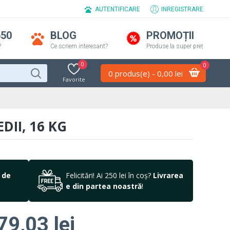
AUTENTIFICARE
INREGISTRARE
650
BLOG
PROMOȚII
?
Ce scriem interesant?
Produse la super preț
0
0
0 produs(e) - 0,00 lei
Favorite
II, 16 KG
 de
Felicitări! Ai 250 lei în coș?
Livrarea
e din partea noastră
!
79,03 lei