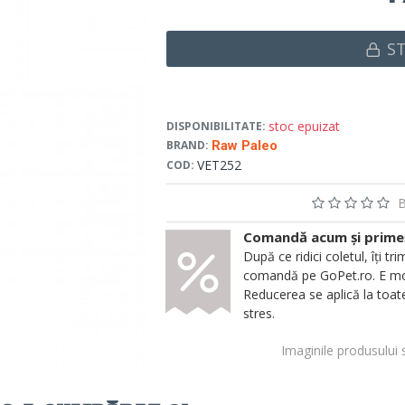
S
stoc epuizat
DISPONIBILITATE:
BRAND:
Raw Paleo
VET252
COD:
B
Comandă acum și primeșt
După ce ridici coletul, îți
comandă pe GoPet.ro. E mod
Reducerea se aplică la toate
stres.
Imaginile produsului 