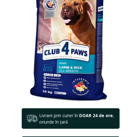
Livrare prin curier în
DOAR 24 de ore
,
oriunde în țară