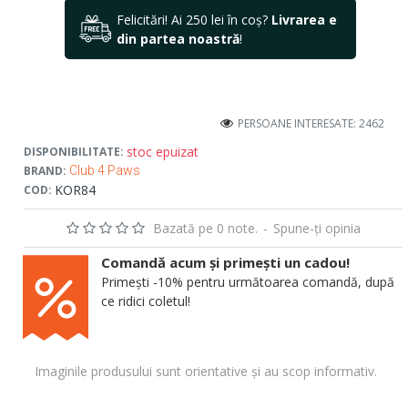
Felicitări! Ai 250 lei în coș?
Livrarea e
din partea noastră
!
PERSOANE INTERESATE: 2462
stoc epuizat
DISPONIBILITATE:
BRAND:
Club 4 Paws
KOR84
COD:
Bazată pe 0 note.
-
Spune-ţi opinia
Comandă acum și primești un cadou!
Primești -10% pentru următoarea comandă, după
ce ridici coletul!
Imaginile produsului sunt orientative și au scop informativ.