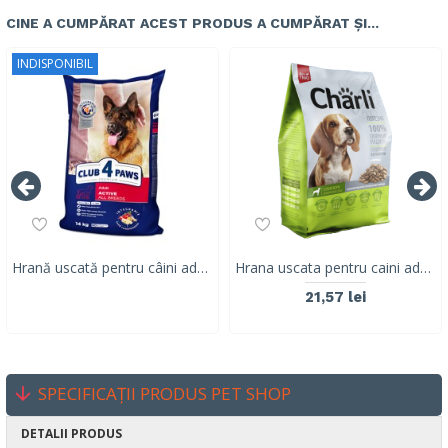
CINE A CUMPĂRAT ACEST PRODUS A CUMPĂRAT ȘI...
INDISPONIBIL
Hrană uscată pentru câini adulți activi, Club 4 Paws PREMIUM, găină, 14 kg
Hrana uscata pentru caini adulti CHARLI, carne mix, 2.5KG
21,57 lei
SPECIFICAȚII PRODUS PET SHOP
DETALII PRODUS