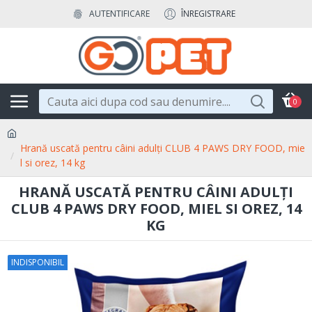
AUTENTIFICARE
ÎNREGISTRARE
0
Hrană uscată pentru câini adulți CLUB 4 PAWS DRY FOOD, mie
l si orez, 14 kg
HRANĂ USCATĂ PENTRU CÂINI ADULȚI
CLUB 4 PAWS DRY FOOD, MIEL SI OREZ, 14
KG
INDISPONIBIL