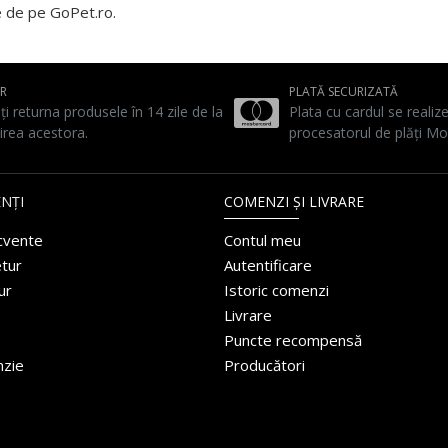
te de pe GoPet.ro.
UR
PLATĂ SECURIZATĂ
ți returna produsele în 14 zile de la
Plata cu cardul se realiz
irea acestora.
procesatorul de plăți Mo
NȚI
COMENZI ȘI LIVRARE
ecvente
Contul meu
etur
Autentificare
ur
Istoric comenzi
Livrare
Puncte recompensă
nzie
Producători