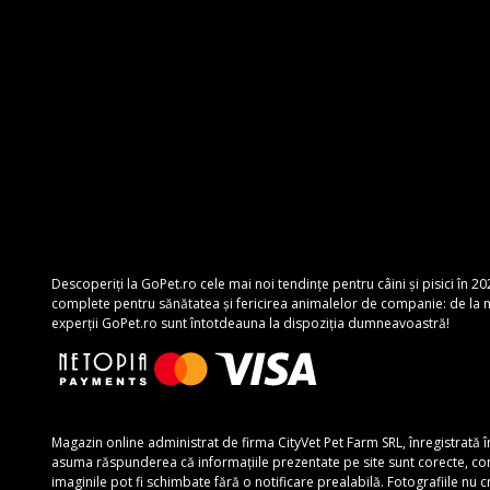
Descoperiți la GoPet.ro cele mai noi tendințe pentru câini și pisici în 20
complete pentru sănătatea și fericirea animalelor de companie: de la mâ
experții GoPet.ro sunt întotdeauna la dispoziția dumneavoastră!
Magazin online administrat de firma CityVet Pet Farm SRL, înregistrată 
asuma răspunderea că informațiile prezentate pe site sunt corecte, complete
imaginile pot fi schimbate fără o notificare prealabilă. Fotografiile nu