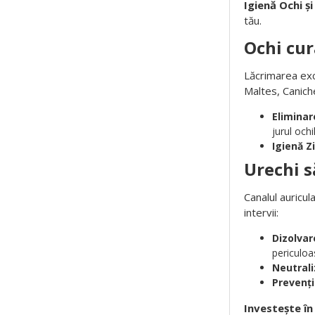
Igienă Ochi și
tău.
Ochi cur
Lăcrimarea exce
Maltes, Caniche
Eliminar
jurul ochi
Igienă Zi
Urechi s
Canalul auricul
intervii:
Dizolvar
periculoa
Neutrali
Prevenți
Investește în