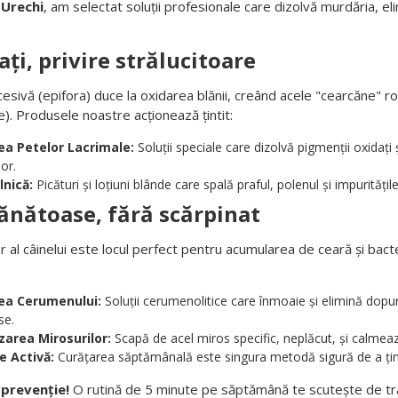
 Urechi
, am selectat soluții profesionale care dizolvă murdăria, elim
ați, privire strălucitoare
sivă (epifora) duce la oxidarea blănii, creând acele "cearcăne" roș
). Produsele noastre acționează țintit:
ea Petelor Lacrimale:
Soluții speciale care dizolvă pigmenții oxidați
lor.
lnică:
Picături și loțiuni blânde care spală praful, polenul și impuritățile
ănătoase, fără scărpinat
ar al câinelui este locul perfect pentru acumularea de ceară și bacte
ea Cerumenului:
Soluții cerumenolitice care înmoaie și elimină dopuri
se.
zarea Mirosurilor:
Scapă de acel miros specific, neplăcut, și calme
e Activă:
Curățarea săptămânală este singura metodă sigură de a ține 
 prevenție!
O rutină de 5 minute pe săptămână te scutește de tr