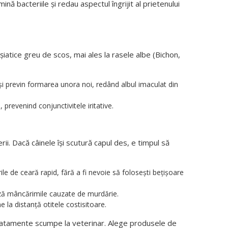
ină bacteriile și redau aspectul îngrijit al prietenului
iatice greu de scos, mai ales la rasele albe (Bichon,
 și previn formarea unora noi, redând albul imaculat din
, prevenind conjunctivitele iritative.
rii. Dacă câinele își scutură capul des, e timpul să
le de ceară rapid, fără a fi nevoie să folosești bețișoare
ază mâncărimile cauzate de murdărie.
la distanță otitele costisitoare.
atamente scumpe la veterinar. Alege produsele de