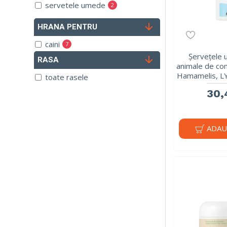
servetele umede
2
HRANA PENTRU
caini
7
Șervețele
RASA
pisici
7
animale de com
Hamamelis, L
toate rasele
30,
ADAU