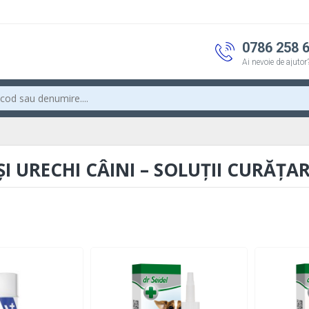
0786 258 
Ai nevoie de ajutor
ȘI URECHI CÂINI – SOLUȚII CURĂȚARE