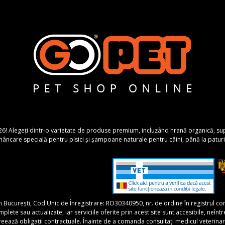
26! Alegeți dintr-o varietate de produse premium, incluzând hrană organică, suplime
ncare specială pentru pisici și șampoane naturale pentru câini, până la paturi 
în București, Cod Unic de Înregistrare: RO30340950, nr. de ordine în registrul 
 sau actualizate, iar serviciile oferite prin acest site sunt accesibile, neîntrerupt
 creează obligații contractuale. Înainte de a comanda consultați medicul veterina