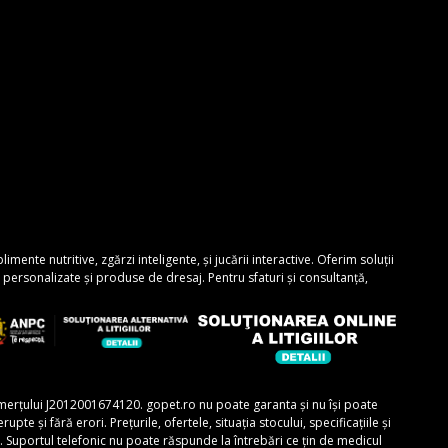
nte nutritive, zgărzi inteligente, și jucării interactive. Oferim soluții
personalizate și produse de dresaj. Pentru sfaturi și consultanță,
comerțului J2012001674120. gopet.ro nu poate garanta și nu își poate
e și fără erori. Prețurile, ofertele, situația stocului, specificațiile și
r. Suportul telefonic nu poate răspunde la întrebări ce țin de medicul