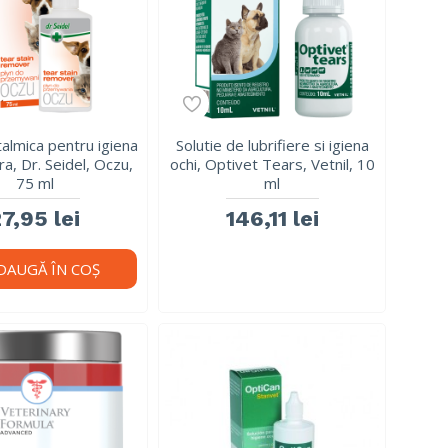
talmica pentru igiena
Solutie de lubrifiere si igiena
ra, Dr. Seidel, Oczu,
ochi, Optivet Tears, Vetnil, 10
75 ml
ml
7,95 lei
146,11 lei
DAUGĂ ÎN COŞ