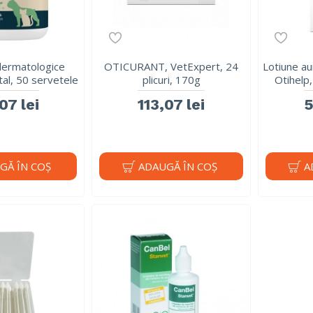
dermatologice
OTICURANT, VetExpert, 24
Lotiune auri
al, 50 servetele
plicuri, 170g
Otihelp
07 lei
113,07 lei
5
GĂ ÎN COŞ
ADAUGĂ ÎN COŞ
A