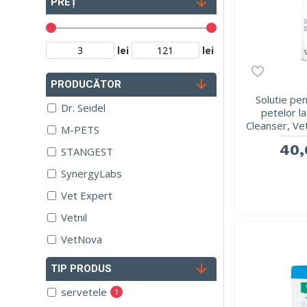
PREȚ
lei
lei
PRODUCĂTOR
Solutie pe
Dr. Seidel
petelor l
Cleanser, Ve
M-PETS
40,
STANGEST
SynergyLabs
Vet Expert
Vetnil
VetNova
TIP PRODUS
servetele
1