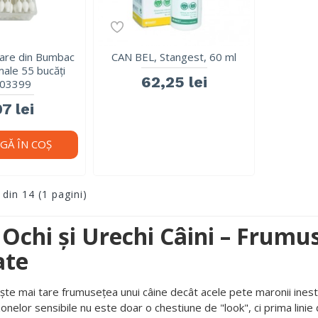
oare din Bumbac
CAN BEL, Stangest, 60 ml
male 55 bucăți
62,25 lei
03399
7 lei
GĂ ÎN COŞ
 din 14 (1 pagini)
 Ochi și Urechi Câini – Frumu
ate
ește mai tare frumusețea unui câine decât acele pete maronii inest
zonelor sensibile nu este doar o chestiune de "look", ci prima linie