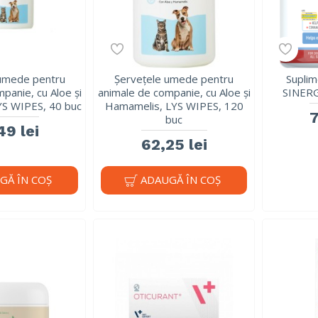
 umede pentru
Șervețele umede pentru
Supli
panie, cu Aloe și
animale de companie, cu Aloe și
SINERG
YS WIPES, 40 buc
Hamamelis, LYS WIPES, 120
7
buc
49 lei
62,25 lei
GĂ ÎN COŞ
ADAUGĂ ÎN COŞ