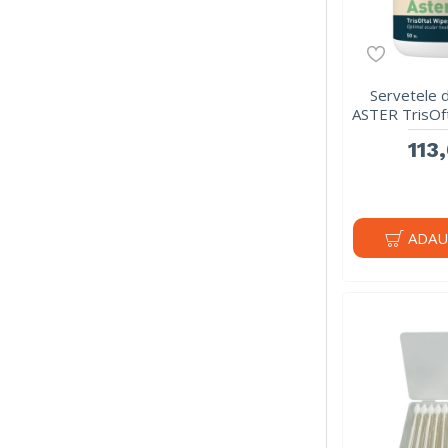
Servetele 
ASTER TrisOft
113,
ADAU