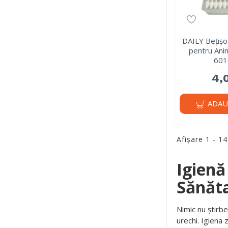
DAILY Bețiș
pentru Ani
601
4,0
ADAU
Afişare 1 - 14
Igienă
Sănăt
Nimic nu știrb
urechi. Igiena 