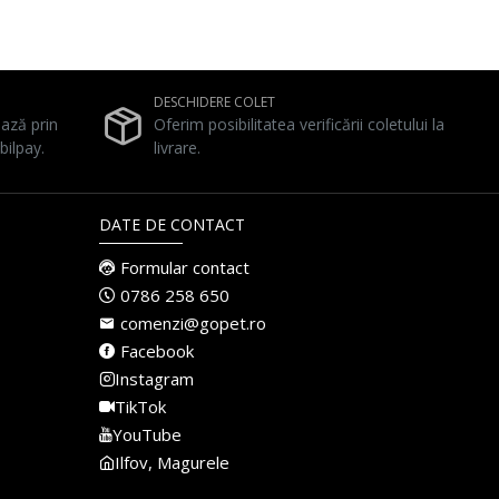
DESCHIDERE COLET
ează prin
Oferim posibilitatea verificării coletului la
bilpay.
livrare.
DATE DE CONTACT
Formular contact
0786 258 650
comenzi@gopet.ro
Facebook
Instagram
TikTok
YouTube
Ilfov, Magurele