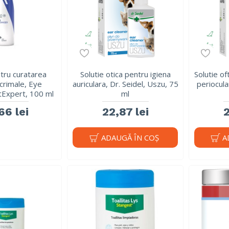
ntru curatarea
Solutie otica pentru igiena
Solutie of
acrimale, Eye
auriculara, Dr. Seidel, Uszu, 75
periocula
tExpert, 100 ml
ml
66 lei
22,87 lei
2
ADAUGĂ ÎN COŞ
A