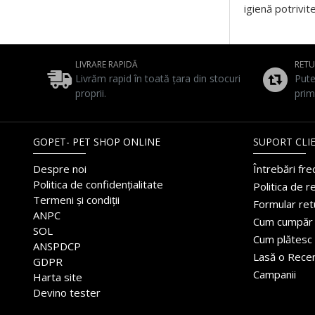
igienă potrivi
LIVRARE RAPIDĂ
RET
Livrăm rapid în toată țara din stocuri
Pute
proprii.
prim
GOPET- PET SHOP ONLINE
SUPORT CLIE
Despre noi
Întrebări fr
Politica de confidențialitate
Politica de r
Termeni și condiții
Formular ret
ANPC
Cum cumpăr
SOL
Cum plătesc
ANSPDCP
Lasă o Rece
GDPR
Campanii
Harta site
Devino tester