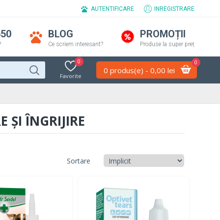
AUTENTIFICARE
INREGISTRARE
650
BLOG
PROMOȚII
?
Ce scriem interesant?
Produse la super preț
0
0
0 produs(e) - 0,00 lei
Favorite
 ȘI ÎNGRIJIRE
Sortare