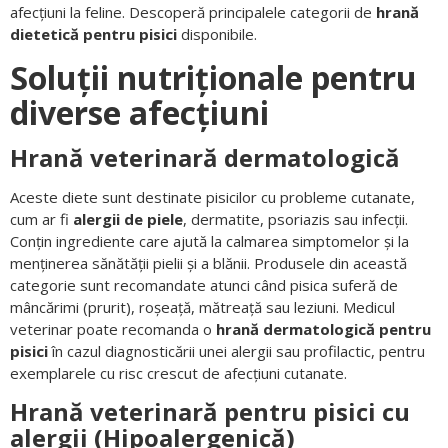
afecțiuni la feline. Descoperă principalele categorii de
hrană
dietetică pentru pisici
disponibile.
Soluții nutriționale pentru
diverse afecțiuni
Hrană veterinară dermatologică
Aceste diete sunt destinate pisicilor cu probleme cutanate,
cum ar fi
alergii de piele
, dermatite, psoriazis sau infecții.
Conțin ingrediente care ajută la calmarea simptomelor și la
menținerea sănătății pielii și a blănii. Produsele din această
categorie sunt recomandate atunci când pisica suferă de
mâncărimi (prurit), roșeață, mătreață sau leziuni. Medicul
veterinar poate recomanda o
hrană dermatologică pentru
pisici
în cazul diagnosticării unei alergii sau profilactic, pentru
exemplarele cu risc crescut de afecțiuni cutanate.
Hrană veterinară pentru pisici cu
alergii (Hipoalergenică)