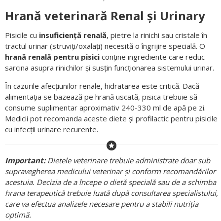
Hrană veterinară Renal și Urinary
Pisicile cu
insuficiență renală
, pietre la rinichi sau cristale în
tractul urinar (struviți/oxalați) necesită o îngrijire specială. O
hrană renală pentru pisici
conține ingrediente care reduc
sarcina asupra rinichilor și susțin funcționarea sistemului urinar.
În cazurile afecțiunilor renale, hidratarea este critică. Dacă
alimentația se bazează pe hrană uscată, pisica trebuie să
consume suplimentar aproximativ 240-330 ml de apă pe zi.
Medicii pot recomanda aceste diete și profilactic pentru pisicile
cu infecții urinare recurente.
Important:
Dietele veterinare trebuie administrate doar sub
supravegherea medicului veterinar și conform recomandărilor
acestuia. Decizia de a începe o dietă specială sau de a schimba
hrana terapeutică trebuie luată după consultarea specialistului,
care va efectua analizele necesare pentru a stabili nutriția
optimă.