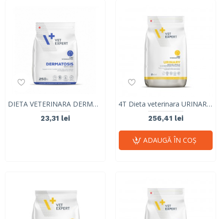
DIETA VETERINARA DERMATOSIS CAT, VETEXPERT, RATA & OREZ, 250 g
4T Dieta veterinara URINARY CAT, VetExpert, 6 Kg
23,31 lei
256,41 lei
ADAUGĂ ÎN COŞ