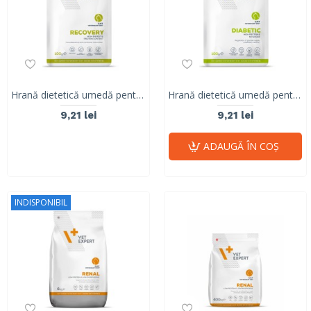
Hrană dietetică umedă pentru pisici în perioada de convalescență, RECOVERY CAT, Vet Expert, 100g
Hrană dietetică umedă pentru pisici adulte, reglarea glicemiei, Diabetic Cat, Vet Expert, 100g
9,21 lei
9,21 lei
ADAUGĂ ÎN COŞ
INDISPONIBIL