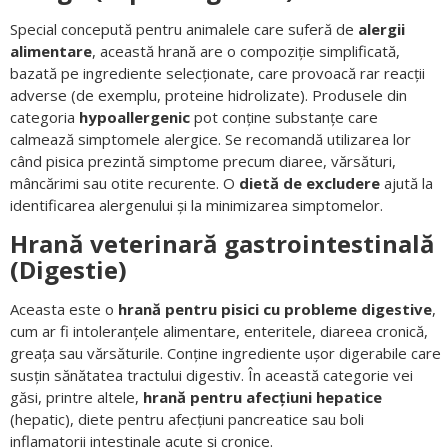
Special concepută pentru animalele care suferă de
alergii
alimentare
, această hrană are o compoziție simplificată,
bazată pe ingrediente selecționate, care provoacă rar reacții
adverse (de exemplu, proteine hidrolizate). Produsele din
categoria
hypoallergenic
pot conține substanțe care
calmează simptomele alergice. Se recomandă utilizarea lor
când pisica prezintă simptome precum diaree, vărsături,
mâncărimi sau otite recurente. O
dietă de excludere
ajută la
identificarea alergenului și la minimizarea simptomelor.
Hrană veterinară gastrointestinală
(Digestie)
Aceasta este o
hrană pentru pisici cu probleme digestive
,
cum ar fi intoleranțele alimentare, enteritele, diareea cronică,
greața sau vărsăturile. Conține ingrediente ușor digerabile care
susțin sănătatea tractului digestiv. În această categorie vei
găsi, printre altele,
hrană pentru afecțiuni hepatice
(hepatic), diete pentru afecțiuni pancreatice sau boli
inflamatorii intestinale acute și cronice.