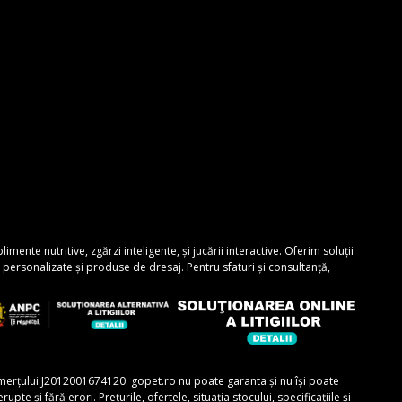
nte nutritive, zgărzi inteligente, și jucării interactive. Oferim soluții
personalizate și produse de dresaj. Pentru sfaturi și consultanță,
comerțului J2012001674120. gopet.ro nu poate garanta și nu își poate
e și fără erori. Prețurile, ofertele, situația stocului, specificațiile și