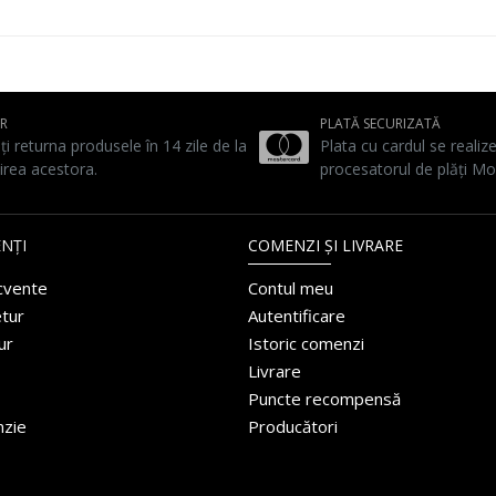
UR
PLATĂ SECURIZATĂ
ți returna produsele în 14 zile de la
Plata cu cardul se realiz
irea acestora.
procesatorul de plăți Mo
NȚI
COMENZI ȘI LIVRARE
ecvente
Contul meu
etur
Autentificare
ur
Istoric comenzi
Livrare
Puncte recompensă
nzie
Producători