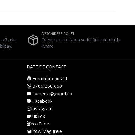
DESCHIDERE COLET
ează prin
Oferim posibilitatea verificării coletului la
bilpay.
livrare.
DATE DE CONTACT
Formular contact
0786 258 650
comenzi@gopet.ro
Facebook
Instagram
TikTok
YouTube
Ilfov, Magurele