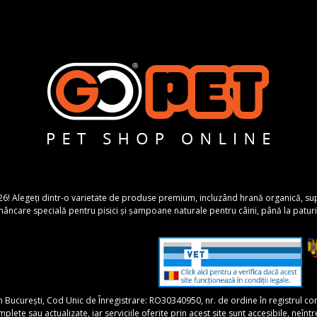
26! Alegeți dintr-o varietate de produse premium, incluzând hrană organică, suplime
ncare specială pentru pisici și șampoane naturale pentru câini, până la paturi 
în București, Cod Unic de Înregistrare: RO30340950, nr. de ordine în registrul 
 sau actualizate, iar serviciile oferite prin acest site sunt accesibile, neîntrerupt