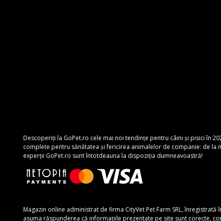
Descoperiți la GoPet.ro cele mai noi tendințe pentru câini și pisici în 20
complete pentru sănătatea și fericirea animalelor de companie: de la mâ
experții GoPet.ro sunt întotdeauna la dispoziția dumneavoastră!
Magazin online administrat de firma CityVet Pet Farm SRL, înregistrată 
asuma răspunderea că informațiile prezentate pe site sunt corecte, complete