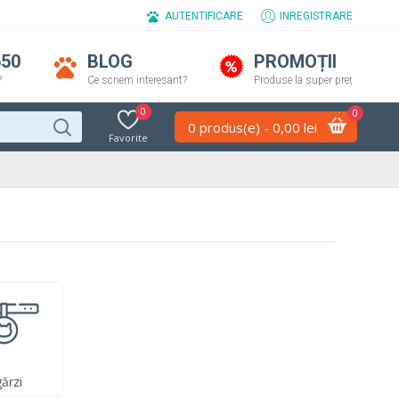
AUTENTIFICARE
INREGISTRARE
650
BLOG
PROMOȚII
?
Ce scriem interesant?
Produse la super preț
0
0
0 produs(e) - 0,00 lei
Favorite
ărzi