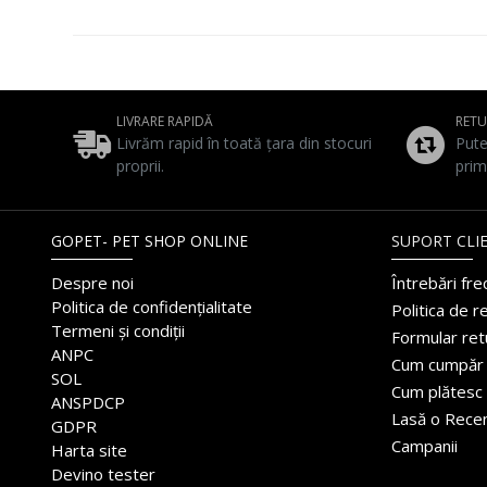
LIVRARE RAPIDĂ
RET
Livrăm rapid în toată țara din stocuri
Pute
proprii.
prim
GOPET- PET SHOP ONLINE
SUPORT CLIE
Despre noi
Întrebări fr
Politica de confidențialitate
Politica de r
Termeni și condiții
Formular ret
ANPC
Cum cumpăr
SOL
Cum plătesc
ANSPDCP
Lasă o Rece
GDPR
Campanii
Harta site
Devino tester