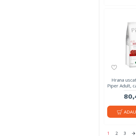
Hrana uscat
Piper Adult, c
80,
ADAU
1
2
3