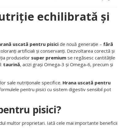
triție echilibrată și
hrană uscată pentru pisici
de nouă generație –
fără
oloranți artificiali și conservanți. Dezvoltarea corectă și
iția produselor
super premium
se regăsesc cantitățile
l:
taurină
, acizi grași Omega-3 și Omega-6, precum și
lor sale nutriționale specifice.
Hrana uscată pentru
 formulele pentru pisici cu sistem digestiv sensibil pot
pentru pisici?
l multor proprietari. Iată cele mai importante beneficii