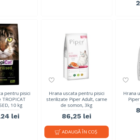
2
a pentru pisici
Hrana uscata pentru pisici
Hrana u
ate TROPICAT
sterilizate Piper Adult, carne
Piper
SED, 10 kg
de somon, 3kg
8
24 lei
86,25 lei
ADAUGĂ ÎN COŞ