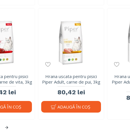
a pentru pisici
Hrana uscata pentru pisici
Hrana u
arne de vita, 3kg
Piper Adult, carne de pui, 3kg
Piper Adu
42 lei
80,42 lei
8
GĂ ÎN COŞ
ADAUGĂ ÎN COŞ