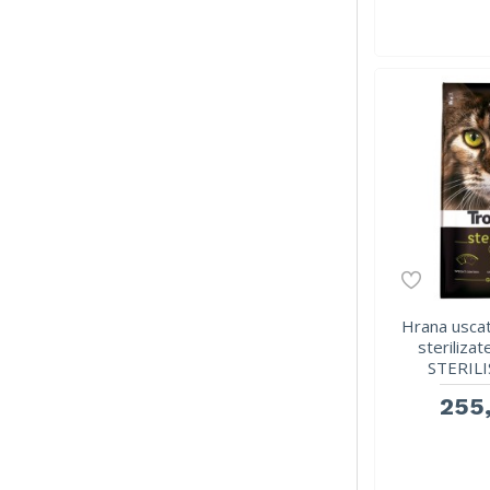
Hrana uscat
steriliz
STERILI
255,