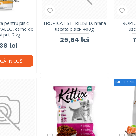
a pentru pisici
TROPICAT STERILISED, hrana
TROPIC
PALEO, carne de
uscata pisici- 400g
usc
i pui, 2 kg
25,64 lei
7
38 lei
GĂ ÎN COŞ
INDISPONIB