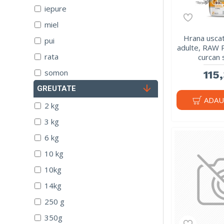
iepure
miel
Hrana uscat
pui
adulte, RAW 
rata
curcan s
somon
115,
ton
GREUTATE
ADAU
vita
2 kg
vitel
3 kg
6 kg
10 kg
10kg
14kg
250 g
350g