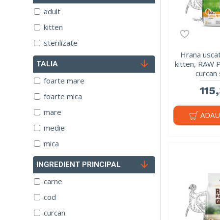
adult
kitten
sterilizate
Hrana uscat
kitten, RAW 
TALIA
curcan 
foarte mare
115,
foarte mica
mare
ADAU
medie
mica
INGREDIENT PRINCIPAL
carne
cod
curcan