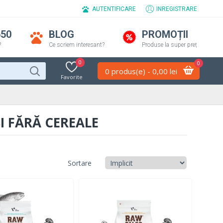
AUTENTIFICARE
INREGISTRARE
650
BLOG
PROMOȚII
?
Ce scriem interesant?
Produse la super preț
0
0
0 produs(e) - 0,00 lei
Favorite
I FĂRĂ CEREALE
Sortare