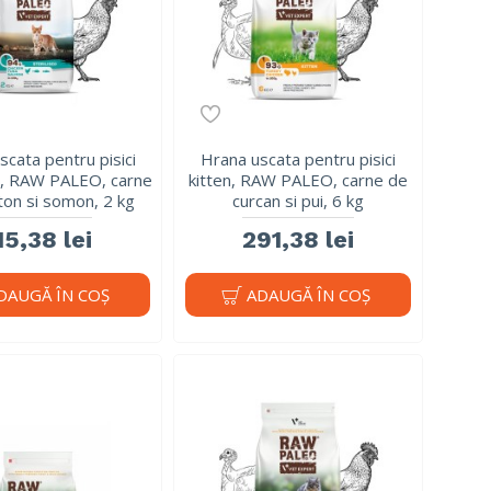
scata pentru pisici
Hrana uscata pentru pisici
te, RAW PALEO, carne
kitten, RAW PALEO, carne de
 ton si somon, 2 kg
curcan si pui, 6 kg
15,38 lei
291,38 lei
DAUGĂ ÎN COŞ
ADAUGĂ ÎN COŞ