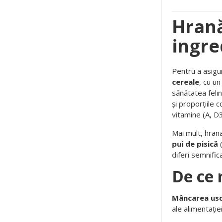
Hrană
ingre
Pentru a asigu
cereale
, cu un
sănătatea feli
și proporțiile
vitamine (A, D3
Mai mult, hrana
pui de pisică
(
diferi semnific
De ce 
Mâncarea us
ale alimentație