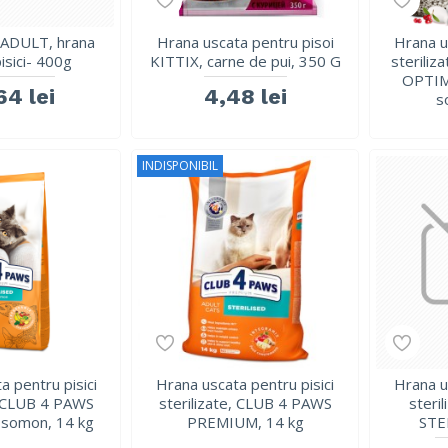
ADULT, hrana
Hrana uscata pentru pisoi
Hrana u
isici- 400g
KITTIX, carne de pui, 350 G
steriliz
OPTIM
64 lei
4,48 lei
s
INDISPONIBIL
a pentru pisici
Hrana uscata pentru pisici
Hrana u
e, CLUB 4 PAWS
sterilizate, CLUB 4 PAWS
steri
somon, 14 kg
PREMIUM, 14 kg
STE