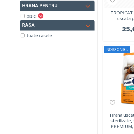
400 g
HRANA PENTRU
TROPICAT 
pisici
54
uscata p
RASA
25,
toate rasele
INDISPONIBIL
Hrana uscat
sterilizat
PREMIUM, 