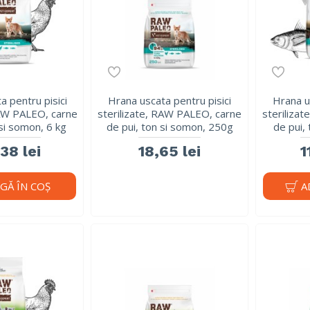
a pentru pisici
Hrana uscata pentru pisici
Hrana u
RAW PALEO, carne
sterilizate, RAW PALEO, carne
steriliza
 si somon, 6 kg
de pui, ton si somon, 250g
de pui,
38 lei
18,65 lei
1
GĂ ÎN COŞ
A