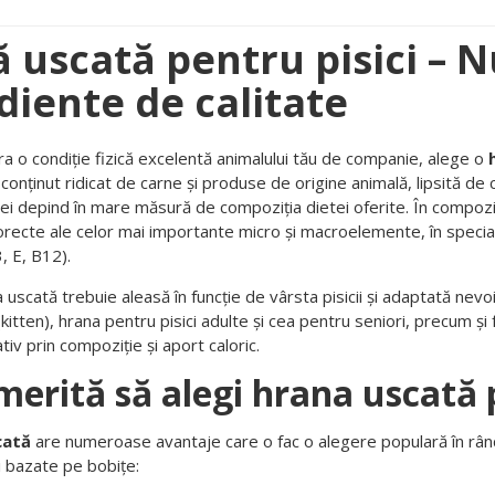
 uscată pentru pisici – Nu
diente de calitate
ra o condiție fizică excelentă animalului tău de companie, alege o
 conținut ridicat de carne și produse de origine animală, lipsită de c
nei depind în mare măsură de compoziția dietei oferite. În compoz
 corecte ale celor mai importante micro și macroelemente, în specia
, E, B12).
 uscată trebuie aleasă în funcție de vârsta pisicii și adaptată nevoi
kitten), hrana pentru pisici adulte și cea pentru seniori, precum și
ativ prin compoziție și aport caloric.
merită să alegi hrana uscată 
cată
are numeroase avantaje care o fac o alegere populară în rându
i bazate pe bobițe: