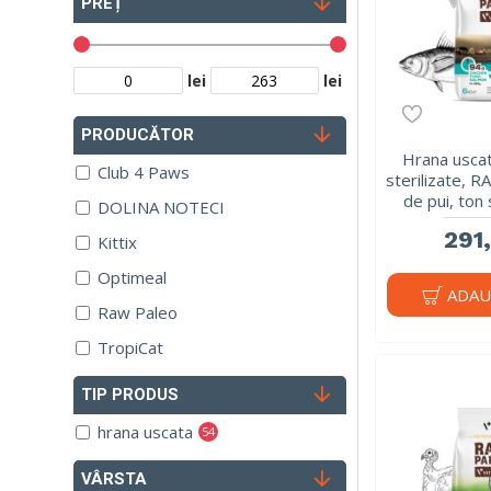
PREȚ
lei
lei
PRODUCĂTOR
Hrana uscat
Club 4 Paws
sterilizate, 
de pui, ton
DOLINA NOTECI
291,
Kittix
Optimeal
ADAU
Raw Paleo
TropiCat
TIP PRODUS
hrana uscata
54
VÂRSTA