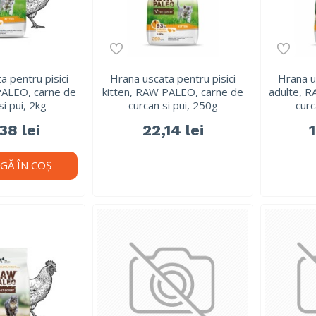
a pentru pisici
Hrana uscata pentru pisici
Hrana u
PALEO, carne de
kitten, RAW PALEO, carne de
adulte, 
si pui, 2kg
curcan si pui, 250g
curc
38 lei
22,14 lei
1
GĂ ÎN COŞ