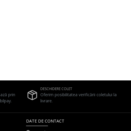
DESCHIDERE COLET
ează prin
Oferim posibilitatea verificării coletului la
bilpay.
livrare.
DATE DE CONTACT