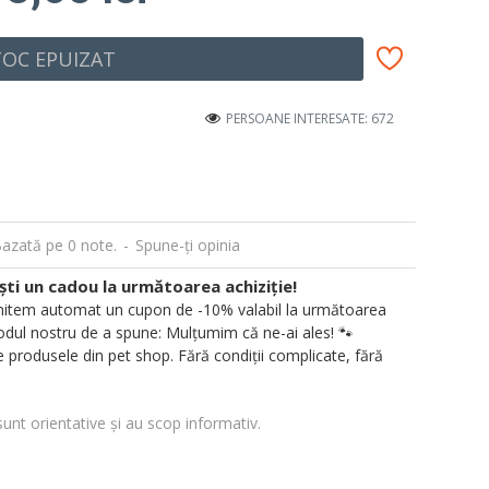
TOC EPUIZAT
PERSOANE INTERESATE: 672
azată pe 0 note.
-
Spune-ţi opinia
i un cadou la următoarea achiziție!
 trimitem automat un cupon de -10% valabil la următoarea
ul nostru de a spune: Mulțumim că ne-ai ales! 🐾
 produsele din pet shop. Fără condiții complicate, fără
sunt orientative și au scop informativ.