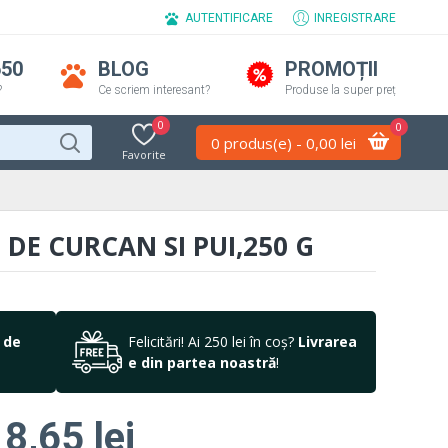
AUTENTIFICARE
INREGISTRARE
650
BLOG
PROMOȚII
?
Ce scriem interesant?
Produse la super preț
0
0
0 produs(e) - 0,00 lei
Favorite
DE CURCAN SI PUI,250 G
 de
Felicitări! Ai 250 lei în coș?
Livrarea
e din partea noastră
!
8,65 lei