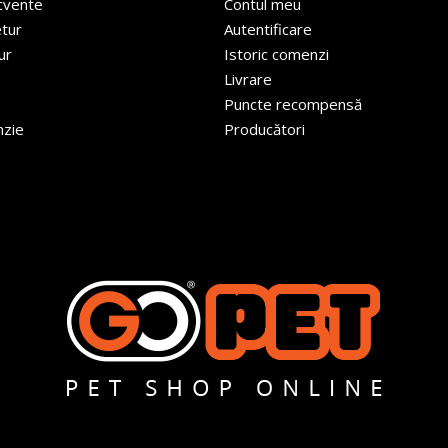
ecvente
Contul meu
etur
Autentificare
ur
Istoric comenzi
Livrare
Puncte recompensă
nzie
Producători