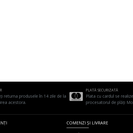
UR
PLATĂ SECURIZATĂ
ți returna produsele în 14 zile de la
Plata cu cardul se realiz
irea acestora.
procesatorul de plăți Mo
NȚI
COMENZI ȘI LIVRARE