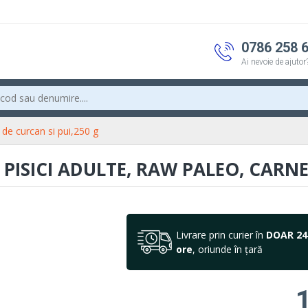
0786 258 
Ai nevoie de ajutor
de curcan si pui,250 g
ISICI ADULTE, RAW PALEO, CARNE 
Livrare prin curier în
DOAR 24
ore
, oriunde în țară
1