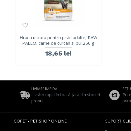
Hrana uscata pentru pisici adulte, RAW
PALEO, carne de curcan si pui,250 g
18,65 lei
LIVRARE RAPIDĂ
RET
Livrăm rapid în toată țara din stocuri
Pute
proprii.
prim
GOPET- PET SHOP ONLINE
SUPORT CLIE