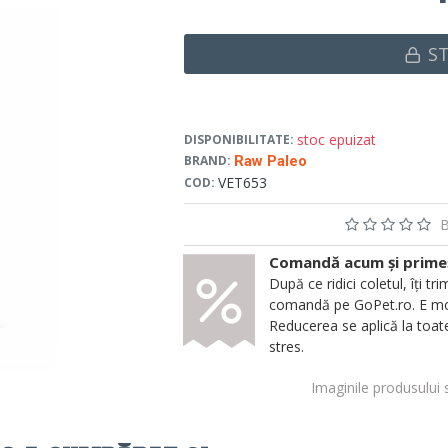
S
stoc epuizat
DISPONIBILITATE:
BRAND:
Raw Paleo
VET653
COD:
B
Comandă acum și primeșt
După ce ridici coletul, îți
comandă pe GoPet.ro. E mod
Reducerea se aplică la toate
stres.
Imaginile produsului 