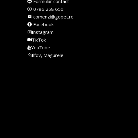
Formular contact
0786 258 650
comenzi@gopet.ro
Facebook
Instagram
TikTok
YouTube
Ilfov, Magurele