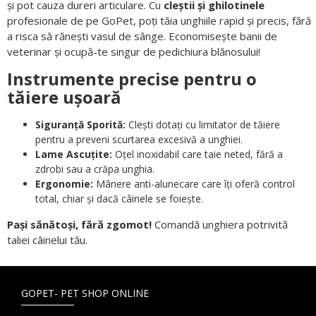
și pot cauza dureri articulare. Cu
cleștii și ghilotinele
profesionale de pe GoPet, poți tăia unghiile rapid și precis, fără
a risca să rănești vasul de sânge. Economisește banii de
veterinar și ocupă-te singur de pedichiura blănosului!
Instrumente precise pentru o
tăiere ușoară
Siguranță Sporită:
Clești dotați cu limitator de tăiere
pentru a preveni scurtarea excesivă a unghiei.
Lame Ascuțite:
Oțel inoxidabil care taie neted, fără a
zdrobi sau a crăpa unghia.
Ergonomie:
Mânere anti-alunecare care îți oferă control
total, chiar și dacă câinele se foiește.
Pași sănătoși, fără zgomot!
Comandă unghiera potrivită
taliei câinelui tău.
GOPET- PET SHOP ONLINE