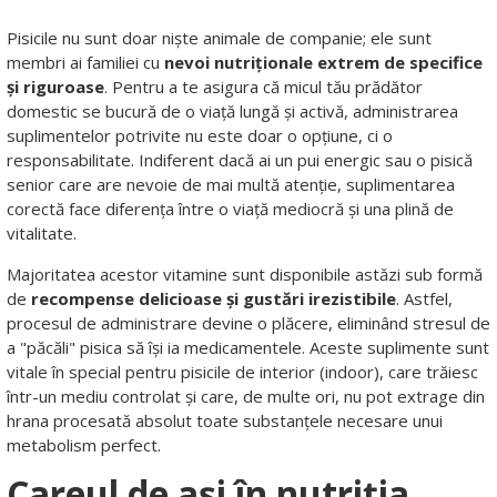
Pisicile nu sunt doar niște animale de companie; ele sunt
membri ai familiei cu
nevoi nutriționale extrem de specifice
și riguroase
. Pentru a te asigura că micul tău prădător
domestic se bucură de o viață lungă și activă, administrarea
suplimentelor potrivite nu este doar o opțiune, ci o
responsabilitate. Indiferent dacă ai un pui energic sau o pisică
senior care are nevoie de mai multă atenție, suplimentarea
corectă face diferența între o viață mediocră și una plină de
vitalitate.
Majoritatea acestor vitamine sunt disponibile astăzi sub formă
de
recompense delicioase și gustări irezistibile
. Astfel,
procesul de administrare devine o plăcere, eliminând stresul de
a "păcăli" pisica să își ia medicamentele. Aceste suplimente sunt
vitale în special pentru pisicile de interior (indoor), care trăiesc
într-un mediu controlat și care, de multe ori, nu pot extrage din
hrana procesată absolut toate substanțele necesare unui
metabolism perfect.
Careul de ași în nutriția