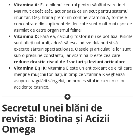
Vitamina A:
Este pilonul central pentru sănătatea retinei.
Mai mult decât atât, acționează ca un scut pentru sistemul
imunitar. Deși hrana premium conține vitamina A, formele
concentrate din suplimentele dedicate sunt mult mai ușor de
asimilat de către organismul felinei.
Vitamina D:
Fără ea, calciul și fosforul nu se pot fixa. Pisicile
sunt atleți naturali, adoră să escaladeze dulapuri și să
execute sărituri spectaculoase. Oasele și articulațiile lor sunt
sub o presiune constantă, iar vitamina D este cea care
reduce drastic riscul de fracturi și leziuni articulare
.
Vitamina E și K:
Vitamina E este un antioxidant de elită care
menține mușchii tonifiați, în timp ce vitamina K veghează
asupra coagulării sângelui, un proces vital în cazul micilor
accidente casnice.
Secretul unei blăni de
revistă: Biotina și Acizii
Omega