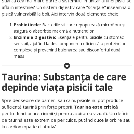
Știai că cea mai mare parte a sistemului imunitar al unei pisici se
află în intestine? Un sistem digestiv care "scârțâie" înseamnă o
pisică vulnerabilă la boli. Aici intervin două elemente cheie:
Probioticele:
Bacteriile vii care repopulează microflora și
asigură o absorbție maximă a nutrienților.
Enzimele Digestive:
Esențiale pentru pisicile cu stomac
sensibil, ajutând la descompunerea eficientă a proteinelor
complexe și prevenind balonarea sau disconfortul după
masă.
Taurina: Substanța de care
depinde viața pisicii tale
Spre deosebire de oameni sau câini, pisicile nu pot produce
suficientă taurină prin forțe proprii.
Taurina este critică
pentru funcționarea inimii și pentru acuitatea vizuală. Un deficit
de taurină este extrem de periculos, putând duce la orbire sau
la cardiomiopatie dilatativă.