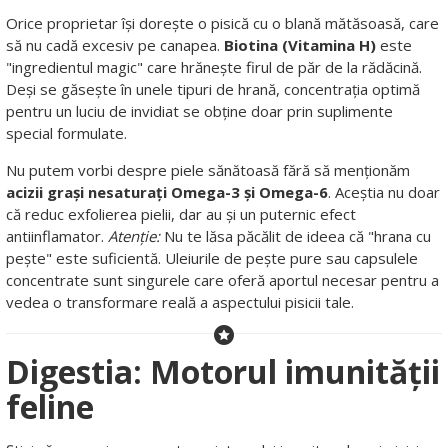
Orice proprietar își dorește o pisică cu o blană mătăsoasă, care
să nu cadă excesiv pe canapea.
Biotina (Vitamina H)
este
"ingredientul magic" care hrănește firul de păr de la rădăcină.
Deși se găsește în unele tipuri de hrană, concentrația optimă
pentru un luciu de invidiat se obține doar prin suplimente
special formulate.
Nu putem vorbi despre piele sănătoasă fără să menționăm
acizii grași nesaturați Omega-3 și Omega-6
. Aceștia nu doar
că reduc exfolierea pielii, dar au și un puternic efect
antiinflamator.
Atenție:
Nu te lăsa păcălit de ideea că "hrana cu
pește" este suficientă. Uleiurile de pește pure sau capsulele
concentrate sunt singurele care oferă aportul necesar pentru a
vedea o transformare reală a aspectului pisicii tale.
Digestia: Motorul imunității
feline