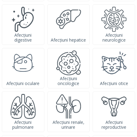
Afecțiuni
Afecțiuni
digestive
Afecțiuni hepatice
neurologice
Afecțiuni
Afecțiuni oculare
oncologice
Afecțiuni otice
Afecțiuni
Afecțiuni renale,
Afecțiuni
pulmonare
urinare
reproductive