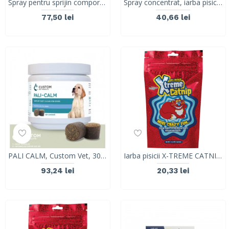
Spray pentru sprijin comportamental in caz de stres si anxietate la pisici, Dr. Seidel, 90ml
Spray concentrat, iarba pisicii, X-TREME CATNIP, synergyLabs, 118ml
77,50 lei
40,66 lei
PALI CALM, Custom Vet, 30 tablete
Iarba pisicii X-TREME CATNIP, synergyLabs, plic, 28.4 g
93,24 lei
20,33 lei