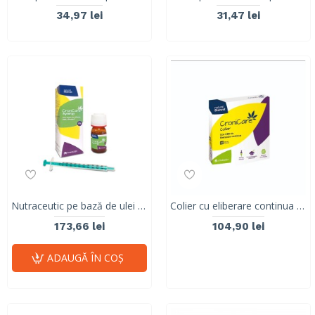
34,97 lei
31,47 lei
Nutraceutic pe bază de ulei de cânepă, CRONICARE SYNERGY 5%, 10 ml
Colier cu eliberare continua de CBD, CroniCare, Stangest, 60cm
173,66 lei
104,90 lei
ADAUGĂ ÎN COŞ