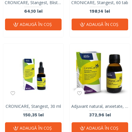
CRONICARE, Stangest, Blister 10 tabs
CRONICARE, Stangest, 60 tab
64,10 lei
198,14 lei
ADAUGĂ ÎN COŞ
ADAUGĂ ÎN COŞ
CRONICARE, Stangest, 30 ml
Adjuvant natural, anxietate, epilepsie, cancer, CRONICARE, STANGEST, 100 ml
150,35 lei
372,96 lei
ADAUGĂ ÎN COŞ
ADAUGĂ ÎN COŞ