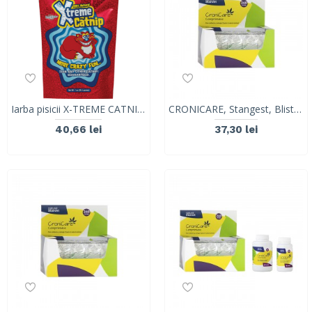
Iarba pisicii X-TREME CATNIP, synergyLabs, plic, 14.2 g
CRONICARE, Stangest, Blister 8 tabs
40,66 lei
37,30 lei