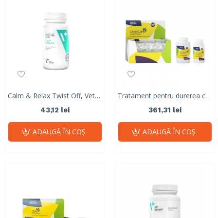
Calm & Relax Twist Off, VetExpert, 30 capsule
Tratament pentru durerea cronică, artrită, osteoartrită, boli autoimmune, cancer , boli neurodegenerative, CRONICARE, Stangest, 120 tab
43,12 lei
361,31 lei
ADAUGĂ ÎN COŞ
ADAUGĂ ÎN COŞ