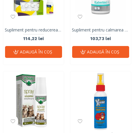
Supliment pentru reducerea stresului si anxietatii la caini si pisici, ZEN Stangest, 30 tablete
Supliment pentru calmarea stresului si anxietatii KalmVet Twist Off, VetExpert, 60 capsule
114,22 lei
103,73 lei
ADAUGĂ ÎN COŞ
ADAUGĂ ÎN COŞ