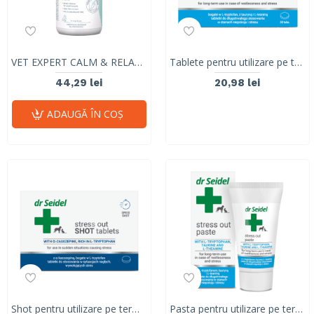
VET EXPERT CALM & RELAX MINI – produs pentru gestionarea stresului la câini de talie mică și pisici
Tablete pentru utilizare pe termen lung in stari de anxietate si stres, Dr. Seidel STRESS OUT TABLETS, 10 tab
44,29 lei
20,98 lei
ADAUGĂ ÎN COŞ
Shot pentru utilizare pe termen lung in stari de anxietate si stres, Dr. Seidel STRESS OUT SHOT TABLETS, 10 tablete
Pasta pentru utilizare pe termen lung in stari de anxietate si stres, Dr. Seidel STRESS OUT PASTE, 30gr