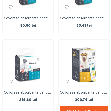
Covorase absorbante pentru catelusi, PUPPY M-PETS, 60 x 60 cm, 15 buc
Covorase absorbante pentru catelusi, PUPPY M-PETS, 45 x 60 cm, 15 buc
40,66 lei
25,41 lei
Covorase absorbante pentru catelusi 100 buc 10167401
Covorase absorbante pentru caini, cu strips, URITEST M-PETS, 60 x 60, pachet 15 buc
219,80 lei
200,74 lei
ADAUGĂ ÎN COŞ