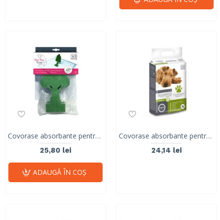
Covorase absorbante pentru caini, cu copacel pop-up, TREE M-PETS, 12,6 x 24,5 cm
Covorase absorbante pentru caini, CALM DOWN-, 45x 60 cm, 15 buc
25,80 lei
24,14 lei
ADAUGĂ ÎN COŞ