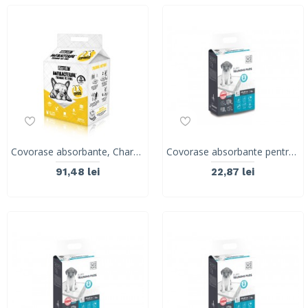
Covorase absorbante, Charcoal, Antibacterial, 60 x 90 cm, 72h, 25 BUC
Covorase absorbante pentru catelusi, PUPPY M-PETS, 90 x 60 cm, 15 buc
91,48 lei
22,87 lei