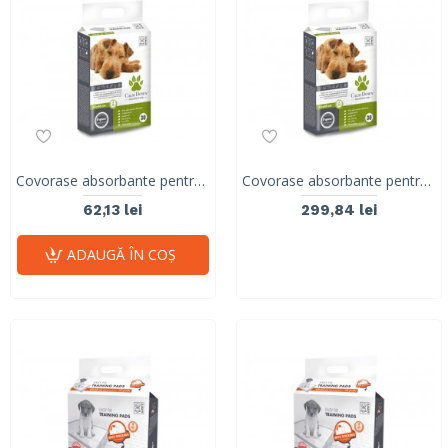
Covorase absorbante pentru caini, CALM DOWN, M-PETS, 33 x45 cm, 30 buc
Covorase absorbante pentru caini Travelling & Home Pads, CALM DOWN, 33 x 45, 100 buc
62,13 lei
299,84 lei
ADAUGĂ ÎN COŞ