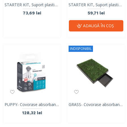
STARTER KIT, Suport plastic + 7 covorase absorbante, M-PETS, 60,5x46x3,2 cm
STARTER KIT, Suport plastic + 7 covorase absorbante, M-PETS, 46,2x35,8x3 cm
73,69 lei
59,71 lei
ADAUGĂ ÎN COŞ
INDISPONIBIL
PUPPY- Covorase absorbante pentru catelusi- pachet 50 buc 10167501
GRASS- Covorase absorbante pentru caini, cu tava suport din plastic 10123299
128,32 lei