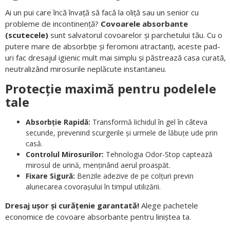
Ai un pui care încă învață să facă la oliță sau un senior cu
probleme de incontinență?
Covoarele absorbante
(scutecele)
sunt salvatorul covoarelor și parchetului tău. Cu o
putere mare de absorbție și feromoni atractanți, aceste pad-
uri fac dresajul igienic mult mai simplu și păstrează casa curată,
neutralizând mirosurile neplăcute instantaneu.
Protecție maximă pentru podelele
tale
Absorbție Rapidă:
Transformă lichidul în gel în câteva
secunde, prevenind scurgerile și urmele de lăbuțe ude prin
casă.
Controlul Mirosurilor:
Tehnologia Odor-Stop captează
mirosul de urină, menținând aerul proaspăt.
Fixare Sigură:
Benzile adezive de pe colțuri previn
alunecarea covorașului în timpul utilizării.
Dresaj ușor și curățenie garantată!
Alege pachetele
economice de covoare absorbante pentru liniștea ta.