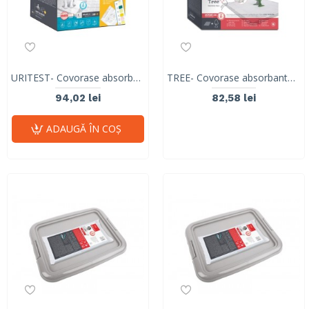
URITEST- Covorase absorbante pentru caini- pachet 50 buc simple +2 buc cu strips 10167999
TREE- Covorase absorbante pentru caini, cu copacel desenat- pachet 15 buc 10113301
94,02 lei
82,58 lei
ADAUGĂ ÎN COŞ