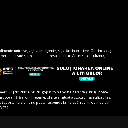
nte nutritive, zgărzi inteligente, și jucării interactive. Oferim soluții
personalizate și produse de dresaj. Pentru sfaturi și consultanță,
comerțului J2012001674120. gopet.ro nu poate garanta și nu își poate
e și fără erori. Prețurile, ofertele, situația stocului, specificațiile și
r. Suportul telefonic nu poate răspunde la întrebări ce țin de medicul
6/679.