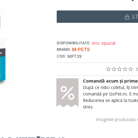
S
stoc epuizat
DISPONIBILITATE:
BRAND:
M-PETS
MPT39
COD:
B
Comandă acum și primeșt
După ce ridici coletul, îți
comandă pe GoPet.ro. E mod
Reducerea se aplică la toate
stres.
Imaginile produsului 