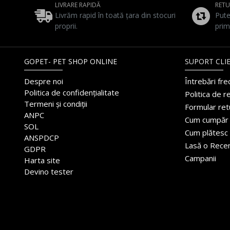
LIVRARE RAPIDĂ
RET
Livrăm rapid în toată țara din stocuri
Pute
proprii.
prim
GOPET- PET SHOP ONLINE
SUPORT CLIE
Despre noi
Întrebări fr
Politica de confidențialitate
Politica de r
Termeni și condiții
Formular ret
ANPC
Cum cumpăr
SOL
Cum plătesc
ANSPDCP
Lasă o Rece
GDPR
Campanii
Harta site
Devino tester