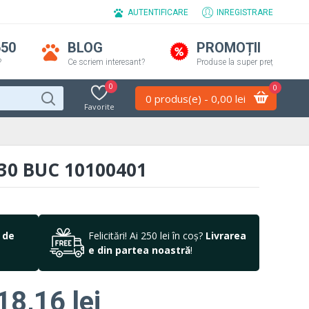
AUTENTIFICARE
INREGISTRARE
650
BLOG
PROMOȚII
?
Ce scriem interesant?
Produse la super preț
0
0
0 produs(e) - 0,00 lei
Favorite
30 BUC 10100401
 de
Felicitări! Ai 250 lei în coș?
Livrarea
e din partea noastră
!
18,16 lei