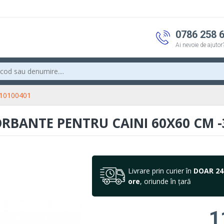
0786 258 
Ai nevoie de ajutor
 10100401
BANTE PENTRU CAINI 60X60 CM -
Livrare prin curier în
DOAR 24
ore
, oriunde în țară
1