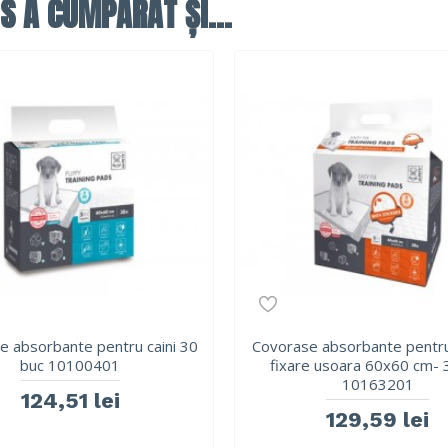
S A CUMPĂRAT ȘI...
e absorbante pentru caini 30
Covorase absorbante pentru 
buc 10100401
fixare usoara 60x60 cm-
10163201
124,51 lei
129,59 lei