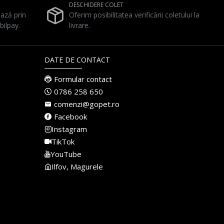
DESCHIDERE COLET
ează prin
Oferim posibilitatea verificării coletului la
bilpay.
livrare.
DATE DE CONTACT
Formular contact
0786 258 650
comenzi@gopet.ro
Facebook
Instagram
TikTok
YouTube
Ilfov, Magurele