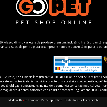
26! Alegeți dintr-o varietate de produse premium, incluzând hrană organică, suplime
ncare specială pentru pisici și șampoane naturale pentru câini, până la paturi 
în București, Cod Unic de Înregistrare: RO30340950, nr. de ordine în registrul 
 sau actualizate, iar serviciile oferite prin acest site sunt accesibile, neîntrerupt
 creează obligații contractuale. Înainte de a comanda consultați medicul veterina
xprimați acordul pentru folosirea cookie-urilor conform Regulamentului (UE) 201
Made with
♥
in Romania · Pet Shop Online · Toate drepturile rezervate