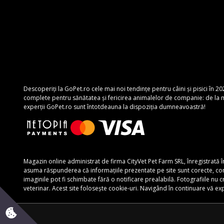
Descoperiți la GoPet.ro cele mai noi tendințe pentru câini și pisici în 20
complete pentru sănătatea și fericirea animalelor de companie: de la mâ
experții GoPet.ro sunt întotdeauna la dispoziția dumneavoastră!
Magazin online administrat de firma CityVet Pet Farm SRL, înregistrată 
asuma răspunderea că informațiile prezentate pe site sunt corecte, complete
imaginile pot fi schimbate fără o notificare prealabilă. Fotografiile nu
veterinar. Acest site folosește cookie-uri. Navigând în continuare vă e