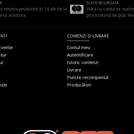
UR
PLATĂ SECURIZATĂ
ți returna produsele în 14 zile de la
Plata cu cardul se realiz
irea acestora.
procesatorul de plăți Mo
NȚI
COMENZI ȘI LIVRARE
ecvente
Contul meu
etur
Autentificare
ur
Istoric comenzi
Livrare
Puncte recompensă
nzie
Producători