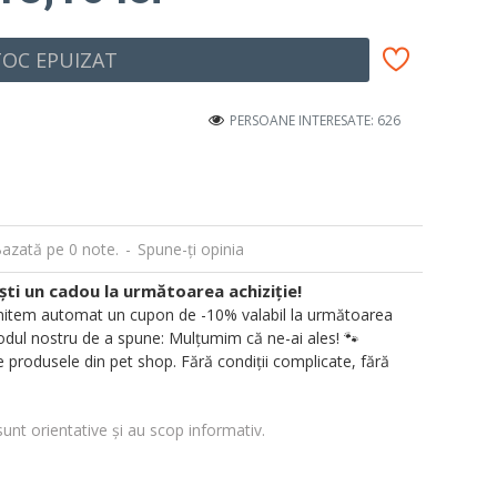
TOC EPUIZAT
PERSOANE INTERESATE: 626
azată pe 0 note.
-
Spune-ţi opinia
i un cadou la următoarea achiziție!
 trimitem automat un cupon de -10% valabil la următoarea
ul nostru de a spune: Mulțumim că ne-ai ales! 🐾
 produsele din pet shop. Fără condiții complicate, fără
sunt orientative și au scop informativ.