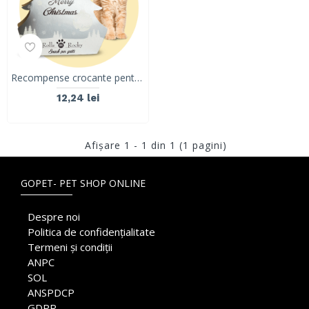
Recompense crocante pentru pisici ROLLS ROCKY Brad de Craciun, silver, 50g
12,24 lei
Afişare 1 - 1 din 1 (1 pagini)
GOPET- PET SHOP ONLINE
Despre noi
Politica de confidențialitate
Termeni și condiții
ANPC
SOL
ANSPDCP
GDPR