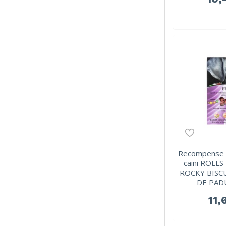
Recompense c
caini ROLL
ROCKY BISCU
DE PADU
11,