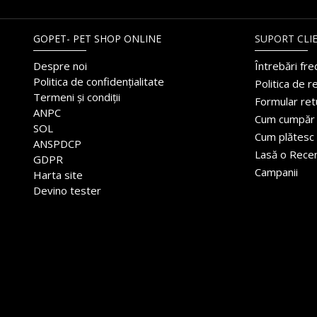
GOPET- PET SHOP ONLINE
SUPORT CLIE
Despre noi
Întrebări fr
Politica de confidențialitate
Politica de r
Termeni și condiții
Formular ret
ANPC
Cum cumpăr
SOL
Cum plătesc
ANSPDCP
Lasă o Rece
GDPR
Campanii
Harta site
Devino tester