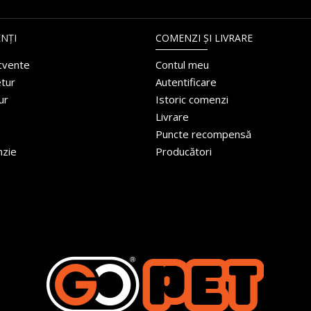
NȚI
COMENZI ȘI LIVRARE
ecvente
Contul meu
etur
Autentificare
ur
Istoric comenzi
Livrare
Puncte recompensă
nzie
Producători