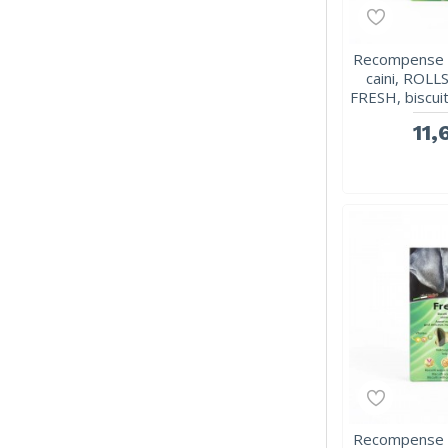
Recompense c
caini, ROL
FRESH, biscuit
11,
Recompense c