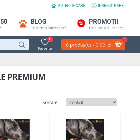
AUTENTIFICARE
INREGISTRARE
650
BLOG
PROMOȚII
?
Ce scriem interesant?
Produse la super preț
0
0
0 produs(e) - 0,00 lei
Favorite
RE PREMIUM
Sortare