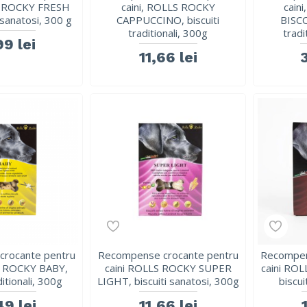
S ROCKY FRESH
caini, ROLLS ROCKY
cain
i sanatosi, 300 g
CAPPUCCINO, biscuiti
BISCO
traditionali, 300g
tradi
99 lei
11,66 lei
rocante pentru
Recompense crocante pentru
Recompen
LS ROCKY BABY,
caini ROLLS ROCKY SUPER
caini RO
ditionali, 300g
LIGHT, biscuiti sanatosi, 300g
biscui
49 lei
11,66 lei