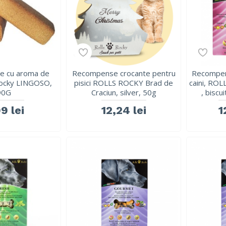
 cu aroma de
Recompense crocante pentru
Recompen
Rocky LINGOSO,
pisici ROLLS ROCKY Brad de
caini, RO
90G
Craciun, silver, 50g
, biscui
9 lei
12,24 lei
1