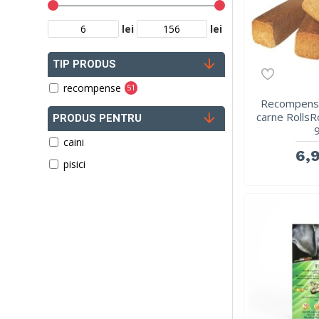
lei
lei
TIP PRODUS
recompense
51
Recompense
carne Rolls
PRODUS PENTRU
caini
6,9
pisici