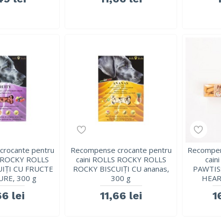
rocante pentru
Recompense crocante pentru
Recompen
S ROCKY ROLLS
caini ROLLS ROCKY ROLLS
cain
IȚI CU FRUCTE
ROCKY BISCUIȚI CU ananas,
PAWTIS
RE, 300 g
300 g
HEART
66 lei
11,66 lei
1