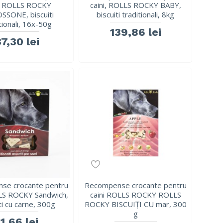
i, ROLLS ROCKY
caini, ROLLS ROCKY BABY,
SSONE, biscuiti
biscuiti traditionali, 8kg
tionali, 16x-50g
139,86 lei
37,30 lei
se crocante pentru
Recompense crocante pentru
LLS ROCKY Sandwich,
caini ROLLS ROCKY ROLLS
ti cu carne, 300g
ROCKY BISCUIȚI CU mar, 300
g
11,66 lei