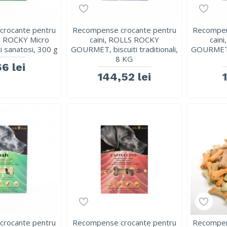
rocante pentru
Recompense crocante pentru
Recompen
LS ROCKY Micro
caini, ROLLS ROCKY
cain
i sanatosi, 300 g
GOURMET, biscuiti traditionali,
GOURMET, b
8 KG
66 lei
144,52 lei
rocante pentru
Recompense crocante pentru
Recompen