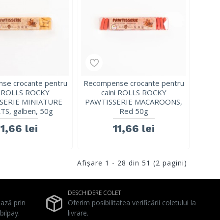
se crocante pentru
Recompense crocante pentru
i ROLLS ROCKY
caini ROLLS ROCKY
SERIE MINIATURE
PAWTISSERIE MACAROONS,
S, galben, 50g
Red 50g
11,66 lei
11,66 lei
Afişare 1 - 28 din 51 (2 pagini)
DESCHIDERE COLET
ează prin
Oferim posibilitatea verificării coletului la
bilpay.
livrare.