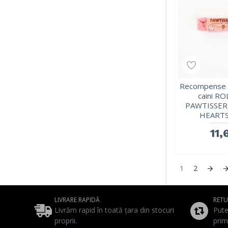
Recompense c
caini R
PAWTISSER
HEARTS,
11,
1
2
LIVRARE RAPIDĂ
RET
Livrăm rapid în toată țara din stocuri
Pute
proprii.
prim