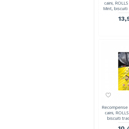
caini, ROLL
Mint, biscuit
13,
Recompense c
caini, ROL
biscuiti tra
10,