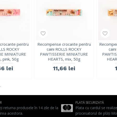
rocante pentru
Recompense crocante pentru
Recompen
OLLS ROCKY
caini ROLLS ROCKY
cain
IE MINIATURE
PAWTISSERIE MINIATURE
PAWTIS
 pink, 50g
HEARTS, mix, 50g
HEART
66 lei
11,66 lei
UR
PLATĂ SECURIZATĂ
ți returna produsele în 14 zile de la
Plata cu cardul se realiz
irea acestora.
procesatorul de plăți Mo