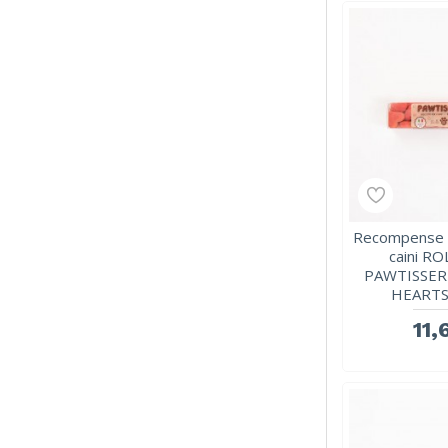
Recompense c
caini R
PAWTISSER
HEARTS,
11,