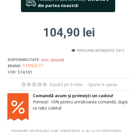
din partea noastră
!
104,90 lei
PERSOANE INTERESATE: 5973
stoc epuizat
DISPONIBILITATE:
BRAND:
STANGEST
STA101
COD:
Bazată pe 0 note.
-
Spune-ţi opinia
Comandă acum și primești un cadou!
Primești -10% pentru următoarea comandă, după
ce ridici coletul!
Imaginile produsului sunt orientative și au scop informativ.