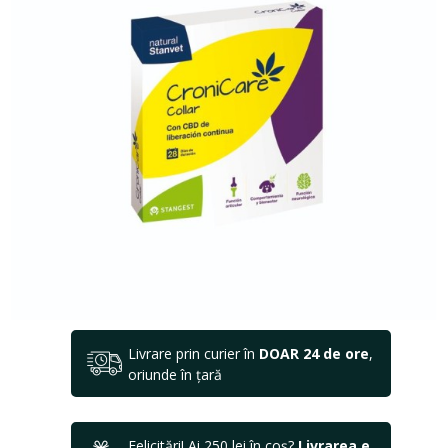
Livrare prin curier în
DOAR 24 de ore
,
oriunde în țară
Felicitări! Ai 250 lei în coș?
Livrarea e