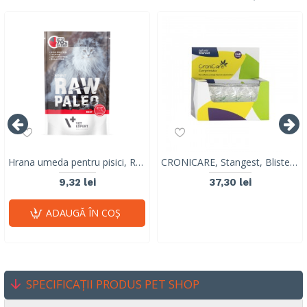
Hrana umeda pentru pisici, RAW PALEO CAT, adult, carne de vita, 100 g
CRONICARE, Stangest, Blister 8 tabs
9,32 lei
37,30 lei
ADAUGĂ ÎN COŞ
SPECIFICAȚII PRODUS PET SHOP