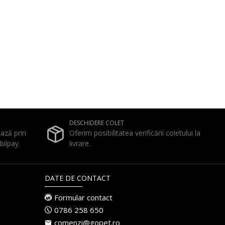
DESCHIDERE COLET
ează prin
Oferim posibilitatea verificării coletului la
bilpay.
livrare.
DATE DE CONTACT
Formular contact
0786 258 650
comenzi@gopet.ro