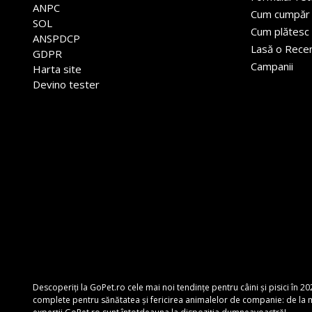
ANPC
Cum cumpăr
SOL
Cum plătesc
ANSPDCP
Lasă o Rece
GDPR
Campanii
Harta site
Devino tester
Descoperiți la GoPet.ro cele mai noi tendințe pentru câini și pisici în 20
complete pentru sănătatea și fericirea animalelor de companie: de la mâ