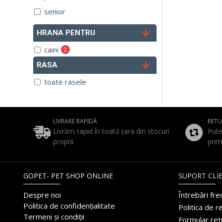
senior
HRANA PENTRU
caini
2
RASA
pisici
3
toate rasele
LIVRARE RAPIDĂ
RET
Livrăm rapid în toată țara din stocuri
Pute
proprii.
prim
GOPET- PET SHOP ONLINE
SUPORT CLIE
Despre noi
Întrebări fr
Politica de confidențialitate
Politica de r
Termeni și condiții
Formular ret