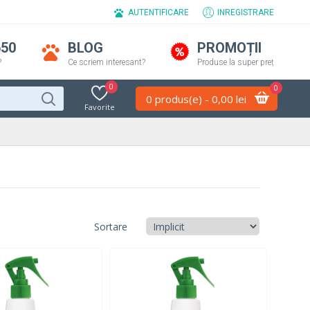
AUTENTIFICARE
INREGISTRARE
650
BLOG
PROMOȚII
?
Ce scriem interesant?
Produse la super preț
0
0
0 produs(e) - 0,00 lei
Favorite
Sortare