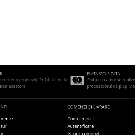
UR
PLATĂ SECURIZATĂ
ți returna produsele în 14 zile de la
Plata cu cardul se realiz
irea acestora.
procesatorul de plăți Mo
NȚI
COMENZI ȘI LIVRARE
ecvente
Contul meu
etur
Autentificare
ur
Istoric comenzi