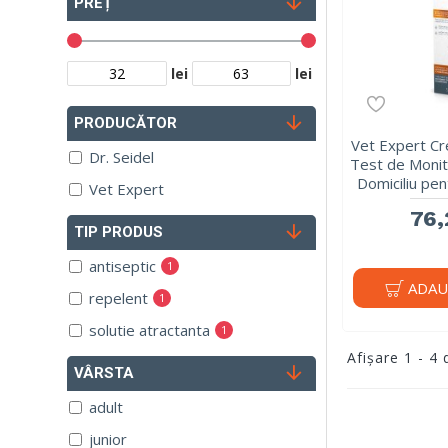
PREȚ
lei
lei
PRODUCĂTOR
Vet Expert Cr
Dr. Seidel
Test de Monit
Domiciliu pent
Vet Expert
76,
TIP PRODUS
antiseptic
1
ADAU
repelent
1
solutie atractanta
1
Afişare 1 - 4 
VÂRSTA
adult
junior