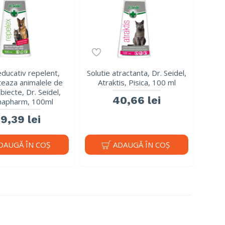
ducativ repelent,
Solutie atractanta, Dr. Seidel,
teaza animalele de
Atraktis, Pisica, 100 ml
biecte, Dr. Seidel,
40,66 lei
apharm, 100ml
9,39 lei
DAUGĂ ÎN COŞ
ADAUGĂ ÎN COŞ