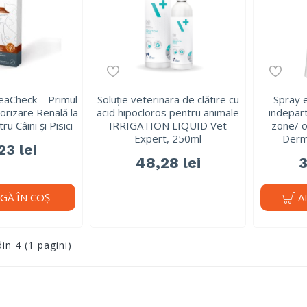
eaCheck – Primul
Soluție veterinara de clătire cu
Spray e
orizare Renală la
acid hipocloros pentru animale
indepar
ru Câini și Pisici
IRRIGATION LIQUID Vet
zone/ o
Expert, 250ml
Derm
23 lei
48,28 lei
3
GĂ ÎN COŞ
A
din 4 (1 pagini)