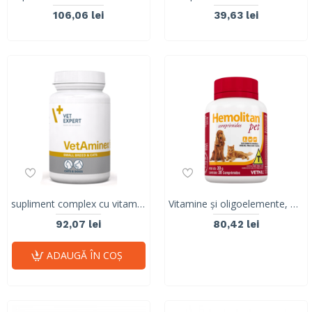
106,06 lei
39,63 lei
supliment complex cu vitamine și minerale pentru pisici și câini de talie mică VetAminex Vet Expert 60 caps
Vitamine și oligoelemente, precursor al metabolismului celular, Hemolitan® Pet, Vetnil, 30 comprimate
92,07 lei
80,42 lei
ADAUGĂ ÎN COŞ