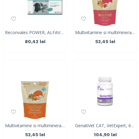
Reconvales POWER, ALFAVET pasta 140 g
Multivitamine si multiminerale pentru pisici,MULTIVA Active CAT, VetNova, 45 comprimate
80,42 lei
52,45 lei
Multivitamine si multiminerale MULTIVA Odor control CAT, VetNova, 30 comprimate
GeriatiVet CAT, VetExpert, 60 capsule
52,45 lei
104,90 lei