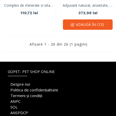
Complex de minerale si vitamine pentru tratarea anemiei, inapetentei RED CELL CARE, VetNova 200ml
Adjuvant natural, anxietate, epilepsie, cancer, CRONICARE, STANGEST, 100 ml
110,72 lei
372,96 lei
ADAUGĂ ÎN COŞ
Afişare 1 - 26 din 26 (1 pagini)
GOPET- PET SHOP ONLINE
Despre noi
Politica de confidențialitate
Termeni și condiții
ANPC
SOL
ANSPDCP