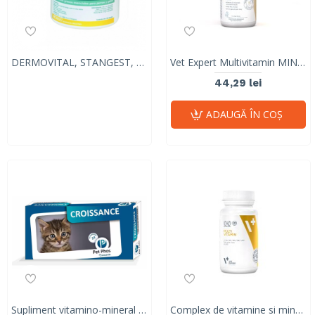
DERMOVITAL, STANGEST, 300 capsule
Vet Expert Multivitamin MINI – Supliment vitaminic-mineral pentru câini de talie mică și pisici
44,29 lei
ADAUGĂ ÎN COŞ
Supliment vitamino-mineral PET PHOS FELIN CROISSANCE, CEVA, 96 comprimate
Complex de vitamine si minerale pentru caini si pisici Multivitamin Twist Off, VetExpert, 30 capsule