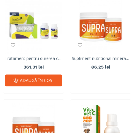
Tratament pentru durerea cronică, artrită, osteoartrită, boli autoimmune, cancer , boli neurodegenerative, CRONICARE, Stangest, 120 tab
Supliment nutritional mineralo-vitaminic pentru recuperare in caz de anemie, convalescența si gestionarea inapetentei SUPRA RC 5, VetNova, 30 comprimate
361,31 lei
86,25 lei
ADAUGĂ ÎN COŞ