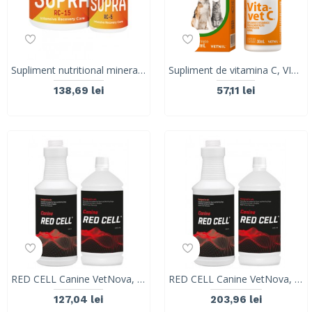
Supliment nutritional mineralo-vitaminic pentru recuperare in caz de anemie, convalescența si gestionarea inapetentei SUPRA RC 15, VetNova 30 comprimte
Supliment de vitamina C, VITA-VET C, Vetnil, 30ML
138,69 lei
57,11 lei
RED CELL Canine VetNova, 450 ml
RED CELL Canine VetNova, 946ml
127,04 lei
203,96 lei