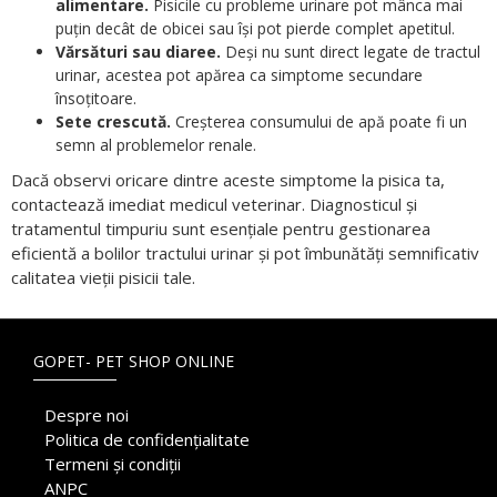
alimentare.
Pisicile cu probleme urinare pot mânca mai
puțin decât de obicei sau își pot pierde complet apetitul.
Vărsături sau diaree.
Deși nu sunt direct legate de tractul
urinar, acestea pot apărea ca simptome secundare
însoțitoare.
Sete crescută.
Creșterea consumului de apă poate fi un
semn al problemelor renale.
Dacă observi oricare dintre aceste simptome la pisica ta,
contactează imediat medicul veterinar. Diagnosticul și
tratamentul timpuriu sunt esențiale pentru gestionarea
eficientă a bolilor tractului urinar și pot îmbunătăți semnificativ
calitatea vieții pisicii tale.
GOPET- PET SHOP ONLINE
Despre noi
Politica de confidențialitate
Termeni și condiții
ANPC