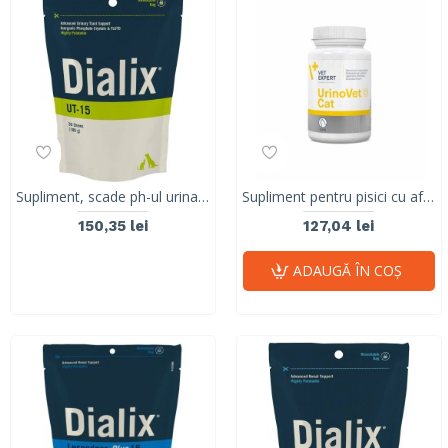
Supliment, scade ph-ul urinar, DIALIX®UT-15, Vetnova
Supliment pentru pisici cu afectiuni sau infectii acute ale tractului urinar, Urinovet CAT Twist Off, Vet Expert, 45 capsule
150,35 lei
127,04 lei
ADAUGĂ ÎN COŞ