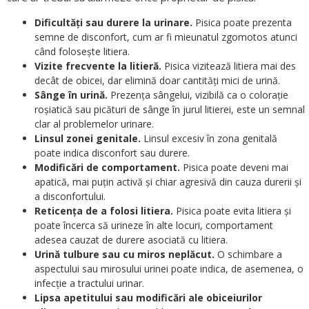
Dificultăți sau durere la urinare.
Pisica poate prezenta
semne de disconfort, cum ar fi mieunatul zgomotos atunci
când folosește litiera.
Vizite frecvente la litieră.
Pisica vizitează litiera mai des
decât de obicei, dar elimină doar cantități mici de urină.
Sânge în urină.
Prezența sângelui, vizibilă ca o colorație
roșiatică sau picături de sânge în jurul litierei, este un semnal
clar al problemelor urinare.
Linsul zonei genitale.
Linsul excesiv în zona genitală
poate indica disconfort sau durere.
Modificări de comportament.
Pisica poate deveni mai
apatică, mai puțin activă și chiar agresivă din cauza durerii și
a disconfortului.
Reticența de a folosi litiera.
Pisica poate evita litiera și
poate încerca să urineze în alte locuri, comportament
adesea cauzat de durere asociată cu litiera.
Urină tulbure sau cu miros neplăcut.
O schimbare a
aspectului sau mirosului urinei poate indica, de asemenea, o
infecție a tractului urinar.
Lipsa apetitului sau modificări ale obiceiurilor