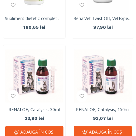
Supliment dietetic complet pentru managementul struvitilor si al afectiunilor tractului urinar inferior DIALIX UT Forte 10, VetNova, 45 tabs
RenalVet Twist Off, VetExpert, 60 capule
180,65 lei
97,90 lei
RENALOF, Catalysis, 30ml
RENALOF, Catalysis, 150ml
33,80 lei
92,07 lei
ADAUGĂ ÎN COŞ
ADAUGĂ ÎN COŞ