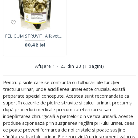
FELIGUM STRUVIT, Alfavet, 80 tablete, 160g
80,42 lei
Afişare 1 - 23 din 23 (1 pagini)
Pentru pisicile care se confruntă cu tulburări ale funcției
tractului urinar, unde acidifierea urinei este crucială, există
preparate special concepute. Acestea sunt recomandate ca
suport în cazurile de pietre struvite și calculi urinari, precum și
după proceduri medicale precum cateterizarea sau
îndepărtarea chirurgicală a pietrelor din vezica urinară. Aceste
produse acționează prin susținerea reglării pH-ului urinei, ceea
ce poate preveni formarea de noi cristale și poate susține
sănătatea tractului urinar. Ele reprezintă un instrument valoros