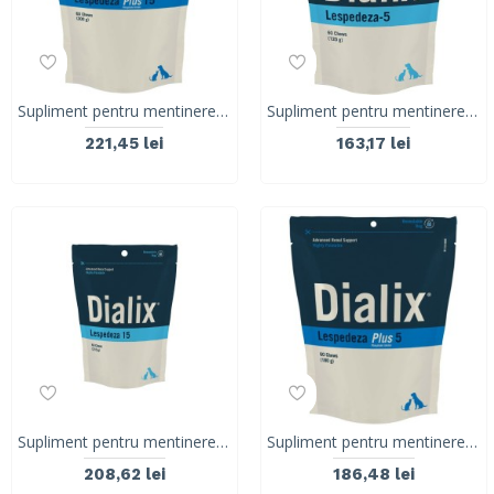
Supliment pentru mentinerea nivelurilor optime de fosfor si a funcției renale, DIALIX Lespedeza Plus 15, VetNova, 60 comprimate
Supliment pentru mentinerea nivelurilor optime de fosfor si a funcției renale, DIALIX Lespedeza 5, VetNova, 60 comprimate
221,45 lei
163,17 lei
Supliment pentru mentinerea nivelurilor optime de fosfor si a funcției renale, DIALIX Lespedeza 15, VetNova, 60 comprimate
Supliment pentru mentinerea nivelurilor optime de fosfor si a functiei renale DIALIX Lespedeza Plus 5, Vetnova, 60 comprimate
208,62 lei
186,48 lei