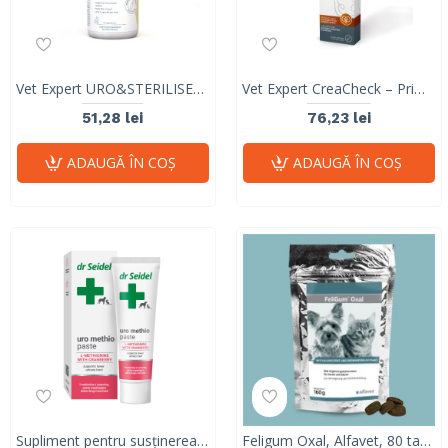
Vet Expert URO&STERILISED – Supliment pentru sănătatea tractului urinar la câini mici și pisici
Vet Expert CreaCheck – Primul Test de Monitorizare Renală la Domiciliu pentru Câini și Pisici
51,28 lei
76,23 lei
ADAUGĂ ÎN COŞ
ADAUGĂ ÎN COŞ
Supliment pentru susținerea tractului urinar inferior la câini și pisici Dr Seidel Uro Methio Paste
Feligum Oxal, Alfavet, 80 tablete