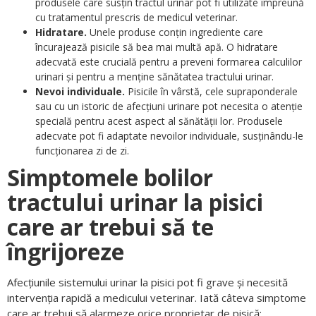
produsele care susțin tractul urinar pot fi utilizate împreună
cu tratamentul prescris de medicul veterinar.
Hidratare.
Unele produse conțin ingrediente care
încurajează pisicile să bea mai multă apă. O hidratare
adecvată este crucială pentru a preveni formarea calculilor
urinari și pentru a menține sănătatea tractului urinar.
Nevoi individuale.
Pisicile în vârstă, cele supraponderale
sau cu un istoric de afecțiuni urinare pot necesita o atenție
specială pentru acest aspect al sănătății lor. Produsele
adecvate pot fi adaptate nevoilor individuale, susținându-le
funcționarea zi de zi.
Simptomele bolilor
tractului urinar la pisici
care ar trebui să te
îngrijoreze
Afecțiunile sistemului urinar la pisici pot fi grave și necesită
intervenția rapidă a medicului veterinar. Iată câteva simptome
care ar trebui să alarmeze orice proprietar de pisică: