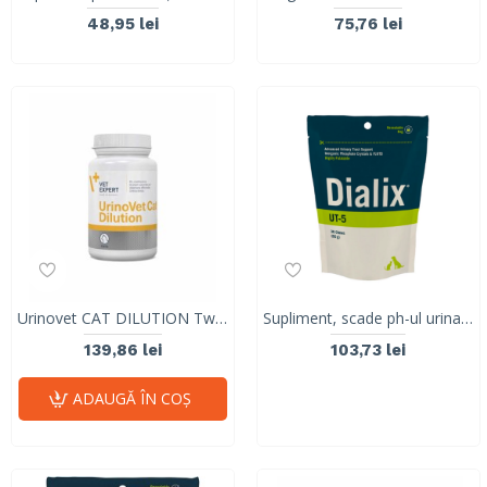
48,95 lei
75,76 lei
Urinovet CAT DILUTION Twist Off- 45 caps
Supliment, scade ph-ul urinar, DIALIX®UT-5, Vetnova
139,86 lei
103,73 lei
ADAUGĂ ÎN COŞ