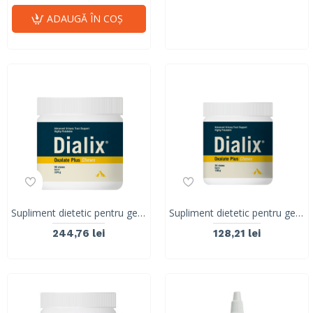
ADAUGĂ ÎN COŞ
Supliment dietetic pentru gestionarea urolitilor de oxalat, cistina si urati, Dialix Oxalate Plus, Vetnova, 90 Chews
Supliment dietetic pentru gestionarea urolitilor de oxalat, cistina si urati, Dialix Oxalate Plus, Vetnova, 30 chews
244,76 lei
128,21 lei