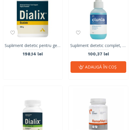
Supliment dietetic pentru gestionarea urolitilor de oxalat de calciu, cistina si urati, Dialix Oxalate, Vetnova, 300g
Supliment dietetic complet, pentru managementul struvitilor si afectiunilor tractului urinar inferior, CLUNIA Maint ZnGel Oral, 59 ml
198,14 lei
100,37 lei
ADAUGĂ ÎN COŞ