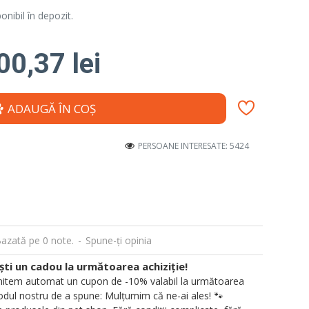
nibil în depozit.
00,37 lei
ADAUGĂ ÎN COŞ
PERSOANE INTERESATE: 5424
azată pe 0 note.
-
Spune-ţi opinia
i un cadou la următoarea achiziție!
 trimitem automat un cupon de -10% valabil la următoarea
ul nostru de a spune: Mulțumim că ne-ai ales! 🐾