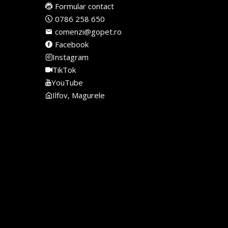
Formular contact
0786 258 650
comenzi@gopet.ro
Facebook
Instagram
TikTok
YouTube
Ilfov, Magurele