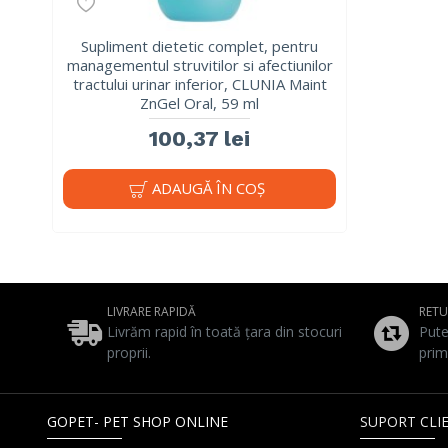
Supliment dietetic complet, pentru
managementul struvitilor si afectiunilor
tractului urinar inferior, CLUNIA Maint
ZnGel Oral, 59 ml
100,37 lei
ADAUGĂ ÎN COŞ
LIVRARE RAPIDĂ
RET
Livrăm rapid în toată țara din stocuri
Pute
proprii.
prim
GOPET- PET SHOP ONLINE
SUPORT CLIE