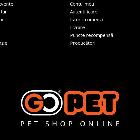
ecvente
Contul meu
etur
Autentificare
ur
Istoric comenzi
Livrare
Puncte recompensă
nzie
Producători