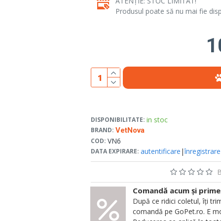
ATENȚIE: STOC LIMITAT!
Produsul poate să nu mai fie dispo
1
in stoc
DISPONIBILITATE:
BRAND:
VetNova
VN6
COD:
autentificare
|
înregistrare
DATA EXPIRARE:
B
Comandă acum și primeșt
După ce ridici coletul, îți
comandă pe GoPet.ro. E mod