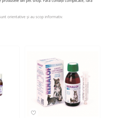
 produsele din pet shop. Fără condiții complicate, fără
sunt orientative și au scop informativ.