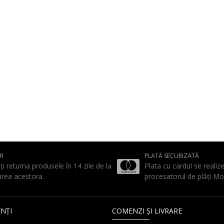
UR
PLATĂ SECURIZATĂ
ți returna produsele în 14 zile de la
Plata cu cardul se realiz
irea acestora.
procesatorul de plăți Mo
NȚI
COMENZI ȘI LIVRARE