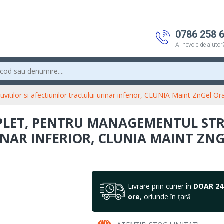
0786 258 
Ai nevoie de ajutor
tilor si afectiunilor tractului urinar inferior, CLUNIA Maint ZnGel Ora
PLET, PENTRU MANAGEMENTUL STRU
NAR INFERIOR, CLUNIA MAINT ZNG
Livrare prin curier în
DOAR 24
ore
, oriunde în țară