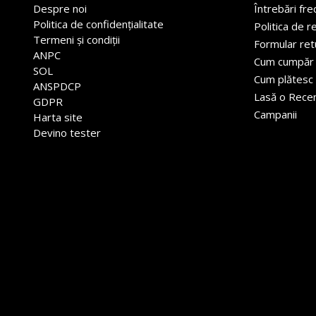
Despre noi
Întrebări fr
Politica de confidențialitate
Politica de r
Termeni și condiții
Formular ret
ANPC
Cum cumpăr
SOL
Cum plătesc
ANSPDCP
Lasă o Rece
GDPR
Campanii
Harta site
Devino tester