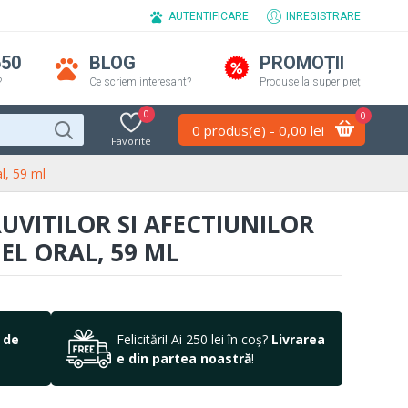
AUTENTIFICARE
INREGISTRARE
650
BLOG
PROMOȚII
?
Ce scriem interesant?
Produse la super preț
0
0
0 produs(e) - 0,00 lei
Favorite
l, 59 ml
VITILOR SI AFECTIUNILOR
EL ORAL, 59 ML
 de
Felicitări! Ai 250 lei în coș?
Livrarea
e din partea noastră
!