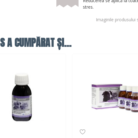
Reducerea se aplică la toate
stres.
Imaginile produsului 
S A CUMPĂRAT ȘI...