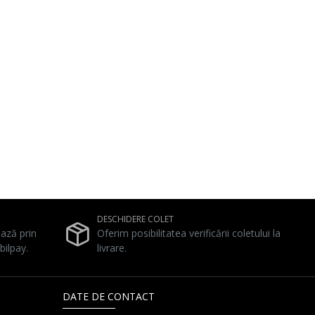
DESCHIDERE COLET
ează prin
Oferim posibilitatea verificării coletului la
bilpay.
livrare.
DATE DE CONTACT