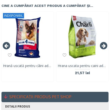
CINE A CUMPĂRAT ACEST PRODUS A CUMPĂRAT ȘI...
INDISPONIBIL
Hrană uscată pentru câini adulți activi, Club 4 Paws PREMIUM, găină, 14 kg
Hrana uscata pentru caini adulti CHARLI, carne mix, 2.5KG
21,57 lei
SPECIFICAȚII PRODUS PET SHOP
DETALII PRODUS