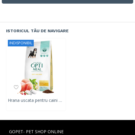
ISTORICUL TĂU DE NAVIGARE
INDISPONIBIL
Hrana uscata pentru caini adulti DE TALIE MARE, OPTIMEAL DRY FOOD, pui, 12 kg
GOPET- PET SHOP ONLINE