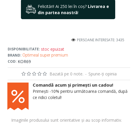
Felicitări! Ai 250 lei în coș?
Livrarea e
din partea noastră
!
PERSOANE INTERESATE: 3435
stoc epuizat
DISPONIBILITATE:
BRAND:
Optimeal super premium
KOR69
COD:
Bazată pe 0 note.
-
Spune-ţi opinia
Comandă acum și primești un cadou!
Primești -10% pentru următoarea comandă, după
ce ridici coletul!
Imaginile produsului sunt orientative și au scop informativ.