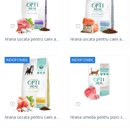
Hrana uscata pentru caini adulti de talie mica, Super Premium OPTIMEAL DRY FOOD, rata, 12kg
Hrana uscata pentru caini adulti DE TALIE MEDIE ȘI MARE, OPTIMEAL DRY FOOD, somon, 12 kg
INDISPONIBIL
INDISPONIBIL
Hrana uscata pentru caini adulti DE TALIE MARE, OPTIMEAL DRY FOOD, pui, 12 kg
Hrana umeda pentru pisici sterilizate, Super Premium OPTIMEAL WET FOOD, CU VITĂ ȘI FILE DE CURCAN ÎN JELEU, 85g