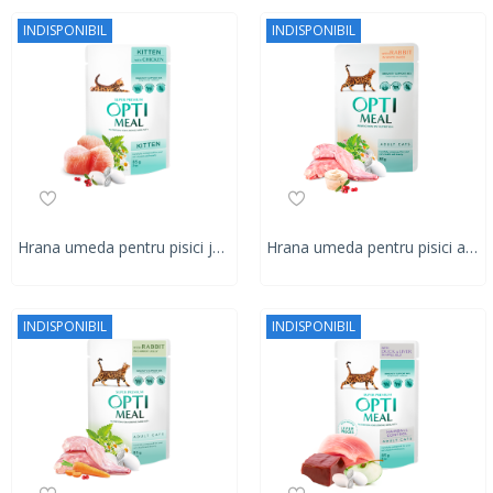
INDISPONIBIL
INDISPONIBIL
Hrana umeda pentru pisici junior, Super Premium OPTIMEAL WET FOOD OPTIMEAL, pui, 85g
Hrana umeda pentru pisici adulte, Super Premium OPTIMEAL WET FOOD, iepure in sos alb, 85g
INDISPONIBIL
INDISPONIBIL