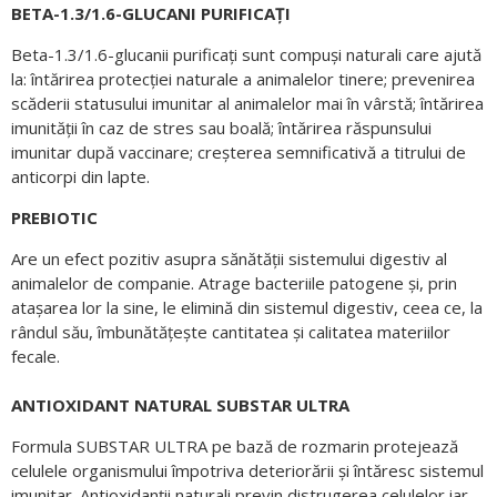
ΒETA-1.3/1.6-GLUCANI PURIFICAȚI
Beta-1.3/1.6-glucanii purificați sunt compuși naturali care ajută
la: întărirea protecției naturale a animalelor tinere; prevenirea
scăderii statusului imunitar al animalelor mai în vârstă; întărirea
imunității în caz de stres sau boală; întărirea răspunsului
imunitar după vaccinare; creșterea semnificativă a titrului de
anticorpi din lapte.
PREBIOTIC
Are un efect pozitiv asupra sănătății sistemului digestiv al
animalelor de companie. Atrage bacteriile patogene și, prin
atașarea lor la sine, le elimină din sistemul digestiv, ceea ce, la
rândul său, îmbunătățește cantitatea și calitatea materiilor
fecale.
ANTIOXIDANT NATURAL SUBSTAR ULTRA
Formula SUBSTAR ULTRA pe bază de rozmarin protejează
celulele organismului împotriva deteriorării și întăresc sistemul
imunitar. Antioxidanții naturali previn distrugerea celulelor iar