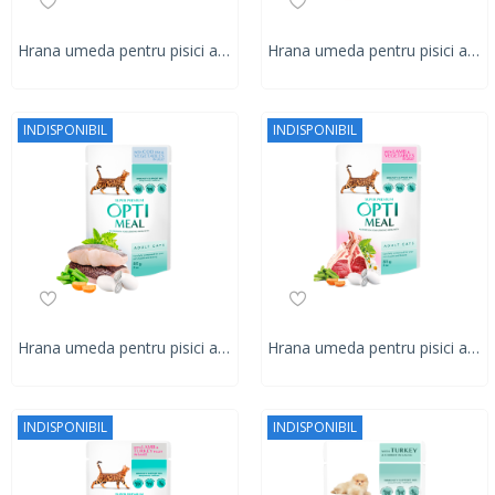
Hrana umeda pentru pisici adulte, Super Premium OPTIMEAL WET FOOD, IEPURE ÎN JELEU DE MORCOVI, 85g
Hrana umeda pentru pisici adulte, Super Premium OPTIMEAL WET FOOD, Hairball control, CU RAȚĂ ȘI BUCĂȚI DE FICAT ÎN JELEU DE MERE, 85g
INDISPONIBIL
INDISPONIBIL
Hrana umeda pentru pisici adulte, Super Premium OPTIMEAL WET FOOD, COD SI LEGUME ÎN JELEU, 85g
Hrana umeda pentru pisici adulte, Super Premium OPTIMEAL WET FOOD , miel si legume, 85g
INDISPONIBIL
INDISPONIBIL