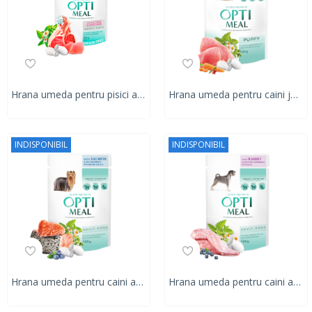
Hrana umeda pentru pisici adulte cu digestie sensibilă, Super Premium OPTIMEAL WET FOOD, fara cereale, curcan si ficat de miel in sos, 85g
Hrana umeda pentru caini junior, Super Premium OPTIMEAL, CURCAN ȘI MORCOV ÎN SOS, 100g
INDISPONIBIL
INDISPONIBIL
Hrana umeda pentru caini adulti, Super Premium OPTIMEAL, SOMON ȘI AFINE ÎN SOS CREMĂ, 100g
Hrana umeda pentru caini adulti, Super Premium OPTIMEAL, IEPURE ȘI AFINE ÎN SOS, 100g