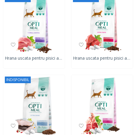
Hrana uscata pentru pisici adulte, Super Premium OPTIMEAL DRY FOOD, eliminarea ghemotoacelor, rata, 10 kg
Hrana uscata pentru pisici adulte, Super Premium OPTIMEAL DRY FOOD, continut ridicat de carne de vitel, 10 kg
INDISPONIBIL