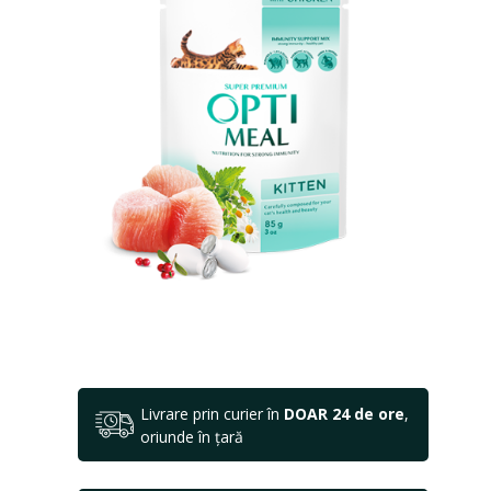
Livrare prin curier în
DOAR 24 de ore
,
oriunde în țară