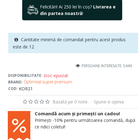
Felicitări! Ai 250 lei în coș?
Livrarea e
din partea noastră
!
Cantitate minimă de comandat pentru acest produs
este de 12
PERSOANE INTERESATE: 5449
stoc epuizat
DISPONIBILITATE:
BRAND:
Optimeal super premium
KOR21
COD:
Bazată pe 0 note.
-
Spune-ţi opinia
Comandă acum și primești un cadou!
Primești -10% pentru următoarea comandă, după
ce ridici coletul!