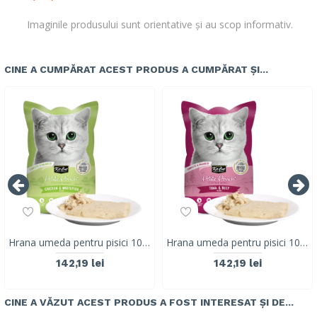
Imaginile produsului sunt orientative și au scop informativ.
CINE A CUMPĂRAT ACEST PRODUS A CUMPĂRAT ȘI...
Hrana umeda pentru pisici 100% holistica, Kit Cat Petite Pouch 70g, pui si biban de mare, 24 plicuri x 70g
Hrana umeda pentru pisici 100% holistica, Kit Cat Petite Pouch 70g, ton si vita, 24 plicuri x 70g
142,19 lei
142,19 lei
CINE A VĂZUT ACEST PRODUS A FOST INTERESAT ȘI DE...