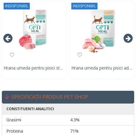
INDISPONIBIL
INDISPONIBIL
Hrana umeda pentru pisici sterilizate, Super Premium OPTIMEAL WET FOOD, CU VITĂ ȘI FILE DE CURCAN ÎN JELEU, 85g
Hrana umeda pentru pisici adulte, Super Premium OPTIMEAL WET FOOD, iepure in sos alb, 85g
SPECIFICAȚII PRODUS PET SHOP
CONSTITUENTI ANALITICI
Grasimi
4.3%
Proteina
71%