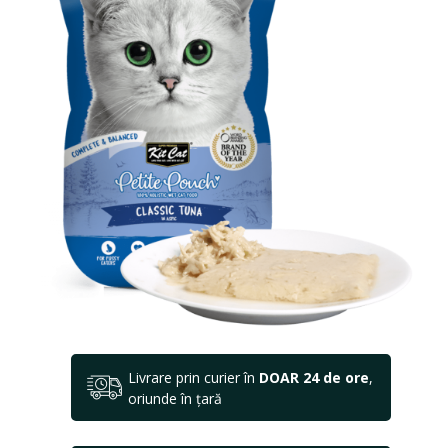
Livrare prin curier în
DOAR 24 de ore
,
oriunde în țară