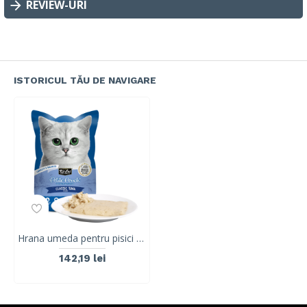
REVIEW-URI
ISTORICUL TĂU DE NAVIGARE
Hrana umeda pentru pisici 100% holistica, Kit Cat Petite Pouch, ton, 24 plicuri x 70g
142,19 lei