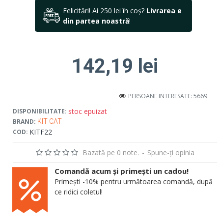
Felicitări! Ai 250 lei în coș?
Livrarea e
din partea noastră
!
142,19 lei
PERSOANE INTERESATE: 5669
stoc epuizat
DISPONIBILITATE:
BRAND:
KIT CAT
KITF22
COD:
Bazată pe 0 note.
-
Spune-ţi opinia
Comandă acum și primești un cadou!
Primești -10% pentru următoarea comandă, după
ce ridici coletul!