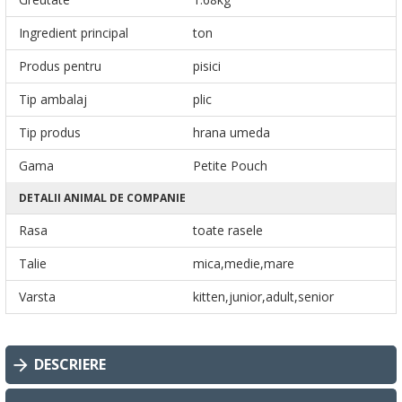
Ingredient principal
ton
Produs pentru
pisici
Tip ambalaj
plic
Tip produs
hrana umeda
Gama
Petite Pouch
DETALII ANIMAL DE COMPANIE
Rasa
toate rasele
Talie
mica,medie,mare
Varsta
kitten,junior,adult,senior
DESCRIERE