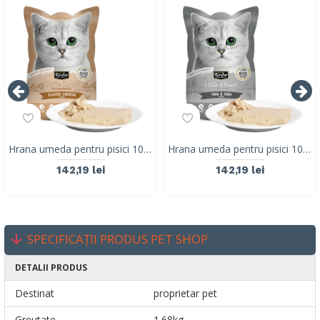
Hrana umeda pentru pisici 100% holistica, Kit Cat Petite Pouch, pui, 24 plicuri x 70g
Hrana umeda pentru pisici 100% holistica, Kit Cat Petite Pouch, ton si macrou, 24 plicuri x 70g
142,19 lei
142,19 lei
SPECIFICAȚII PRODUS PET SHOP
DETALII PRODUS
Destinat
proprietar pet
Greutate
1.68kg