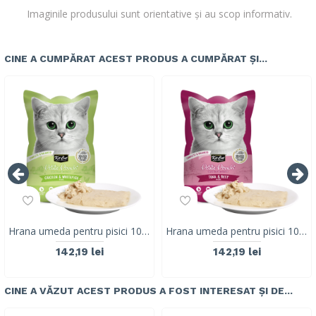
Imaginile produsului sunt orientative și au scop informativ.
CINE A CUMPĂRAT ACEST PRODUS A CUMPĂRAT ȘI...
Hrana umeda pentru pisici 100% holistica, Kit Cat Petite Pouch 70g, pui si biban de mare, 24 plicuri x 70g
Hrana umeda pentru pisici 100% holistica, Kit Cat Petite Pouch 70g, ton si vita, 24 plicuri x 70g
142,19 lei
142,19 lei
CINE A VĂZUT ACEST PRODUS A FOST INTERESAT ȘI DE...