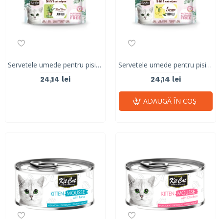
Servetele umede pentru pisici, KIT KAT, 5 in 1, Aloe Vera, 80 buc
Servetele umede pentru pisici, KIT KAT, 5 in 1, Lemon, 80 buc
24,14 lei
24,14 lei
ADAUGĂ ÎN COŞ