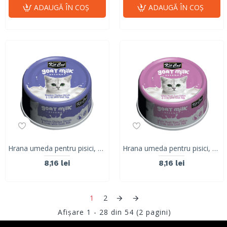
ADAUGĂ ÎN COŞ
ADAUGĂ ÎN COŞ
Hrana umeda pentru pisici, Kit Cat Goat Milk Gourmet,File de Pui Fara Oase & Crab cu Lapte de Capra, 70g
Hrana umeda pentru pisici, Kit Cat Goat Milk Gourmet, Ton Alb & Crab cu Lapte de Capra, 70g
8,16 lei
8,16 lei
1
2
Afişare 1 - 28 din 54 (2 pagini)