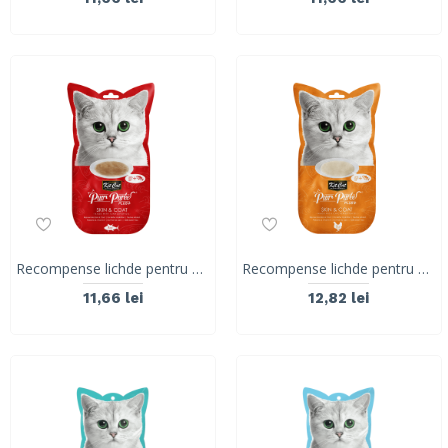
Recompense lichde pentru pisici Kit Cat Purr Puree Plus+ Skin & Coat , ton si ulei de peste, 4x15g
Recompense lichde pentru pisici Kit Cat Purr Puree Plus+ Skin & Coat , pui si ulei de peste, 4x15g
11,66 lei
12,82 lei