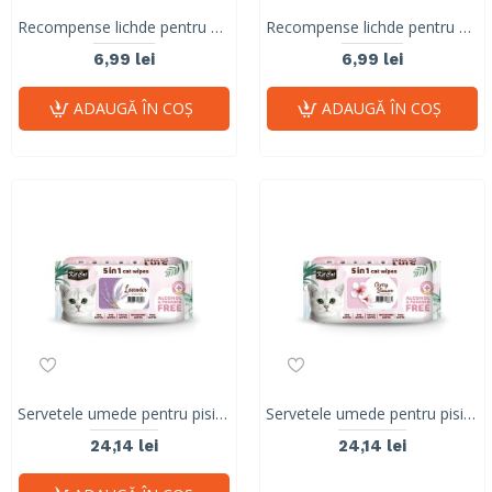
Recompense lichde pentru pisici Kit Cat Fillet Fresh, pui si fibre, hairball, 30g
Recompense lichde pentru pisici Kit Cat Fillet Fresh, pui la gril, 30g
6,99 lei
6,99 lei
ADAUGĂ ÎN COŞ
ADAUGĂ ÎN COŞ
Servetele umede pentru pisici, KIT KAT, 5 in 1, Lavanda, 80 buc
Servetele umede pentru pisici, KIT KAT, 5 in 1, floare de cires, 80 buc
24,14 lei
24,14 lei