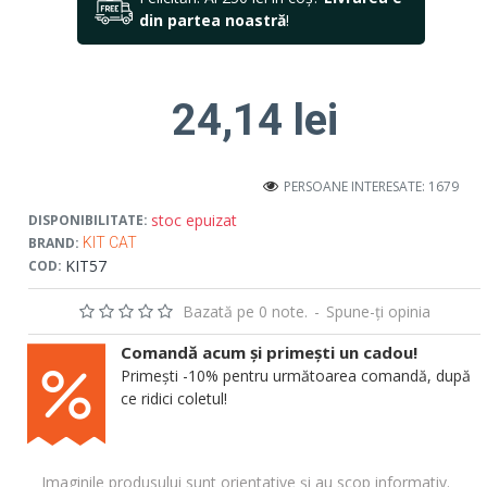
din partea noastră
!
24,14 lei
PERSOANE INTERESATE: 1679
stoc epuizat
DISPONIBILITATE:
BRAND:
KIT CAT
KIT57
COD:
Bazată pe 0 note.
-
Spune-ţi opinia
Comandă acum și primești un cadou!
Primești -10% pentru următoarea comandă, după
ce ridici coletul!
Imaginile produsului sunt orientative și au scop informativ.