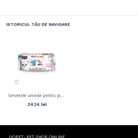
ISTORICUL TĂU DE NAVIGARE
Servetele umede pentru pisici, KIT KAT, 5 in 1, Baby Powder, 80 buc
24,14 lei
GOPET- PET SHOP ONLINE