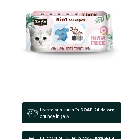
Livrare prin curier în
DOAR 24 de ore
,
oriunde în țară
Felicitări! Ai 250 lei în coș?
Livrarea e