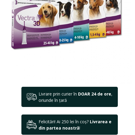
Livrare prin curier în
DOAR 24 de ore
,
oriunde în țară
Felicitări! Ai 250 lei în coș?
Livrarea e
din partea noastră
!