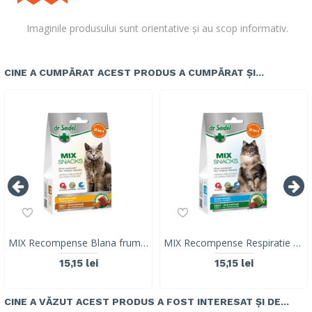
Imaginile produsului sunt orientative și au scop informativ.
CINE A CUMPĂRAT ACEST PRODUS A CUMPĂRAT ȘI...
MIX Recompense Blana frumoasa & Malt (ghem de blana), pisica, Dr. Seidel, 50g
MIX Recompense Respiratie proaspata & Malt (ghem de blana),Dr. Seidel, 50g
15,15 lei
15,15 lei
CINE A VĂZUT ACEST PRODUS A FOST INTERESAT ȘI DE...