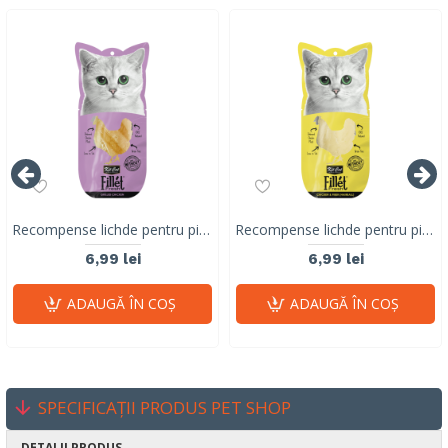
Recompense lichde pentru pisici Kit Cat Fillet Fresh, pui la gril, 30g
Recompense lichde pentru pisici Kit Cat Fillet Fresh, pui si fibre, hairball, 30g
6,99 lei
6,99 lei
ADAUGĂ ÎN COŞ
ADAUGĂ ÎN COŞ
SPECIFICAȚII PRODUS PET SHOP
DETALII PRODUS