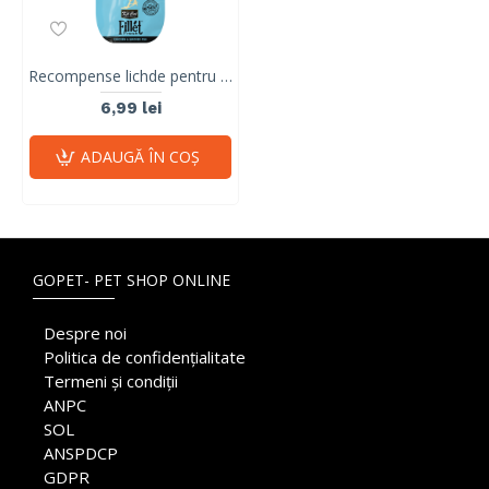
Recompense lichde pentru pisici Kit Cat Fillet Fresh, pui si peste afumat, 30g
6,99 lei
ADAUGĂ ÎN COŞ
GOPET- PET SHOP ONLINE
Despre noi
Politica de confidențialitate
Termeni și condiții
ANPC
SOL
ANSPDCP
GDPR