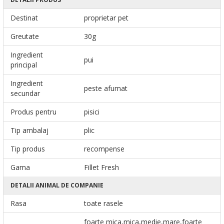
Destinat
proprietar pet
Greutate
30g
Ingredient
pui
principal
Ingredient
peste afumat
secundar
Produs pentru
pisici
Tip ambalaj
plic
Tip produs
recompense
Gama
Fillet Fresh
DETALII ANIMAL DE COMPANIE
Rasa
toate rasele
foarte mica,mica,medie,mare,foarte