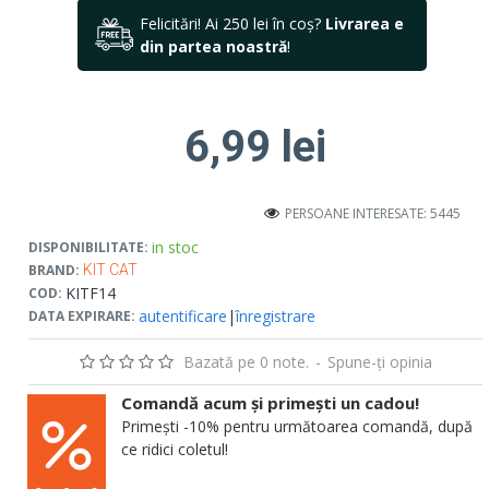
Felicitări! Ai 250 lei în coș?
Livrarea e
din partea noastră
!
6,99 lei
PERSOANE INTERESATE: 5445
in stoc
DISPONIBILITATE:
BRAND:
KIT CAT
KITF14
COD:
autentificare
|
înregistrare
DATA EXPIRARE:
Bazată pe 0 note.
-
Spune-ţi opinia
Comandă acum și primești un cadou!
Primești -10% pentru următoarea comandă, după
ce ridici coletul!