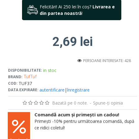
Felicitări! Ai 250 lei în coș?
Livrarea e
din partea noastră
!
2,69 lei
PERSOANE INTERESATE: 428
in stoc
DISPONIBILITATE:
BRAND:
TufTuf
TUF37
COD:
autentificare
|
înregistrare
DATA EXPIRARE:
Bazată pe 0 note.
-
Spune-ţi opinia
Comandă acum și primești un cadou!
Primești -10% pentru următoarea comandă, după
ce ridici coletul!