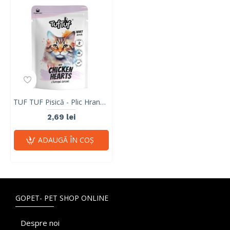
TUF TUF Pisică - Plic Hrană Umedă cu Inimi de Pui (Fără Cereale) 100g
2,69 lei
ADAUGĂ ÎN COŞ
GOPET- PET SHOP ONLINE
Despre noi