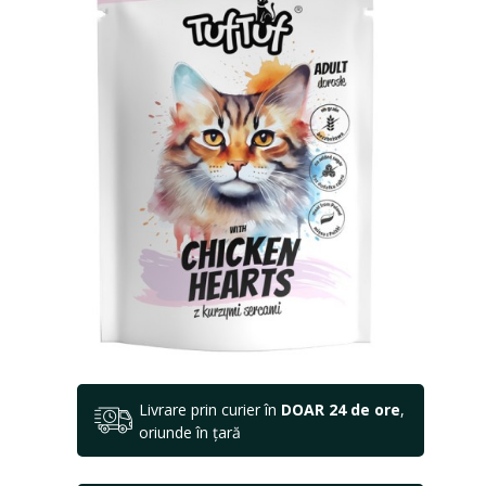
Livrare prin curier în
DOAR 24 de ore
,
oriunde în țară