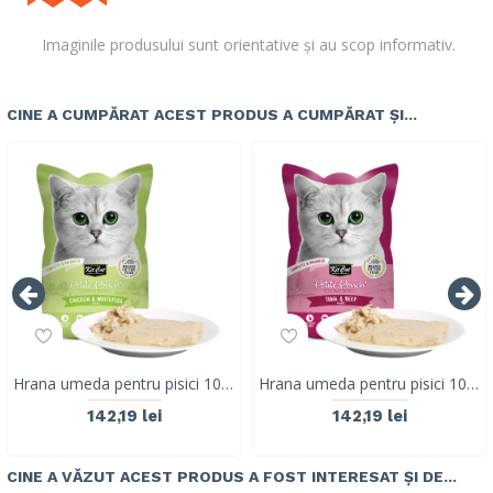
Imaginile produsului sunt orientative și au scop informativ.
CINE A CUMPĂRAT ACEST PRODUS A CUMPĂRAT ȘI...
Hrana umeda pentru pisici 100% holistica, Kit Cat Petite Pouch 70g, pui si biban de mare, 24 plicuri x 70g
Hrana umeda pentru pisici 100% holistica, Kit Cat Petite Pouch 70g, ton si vita, 24 plicuri x 70g
142,19 lei
142,19 lei
CINE A VĂZUT ACEST PRODUS A FOST INTERESAT ȘI DE...