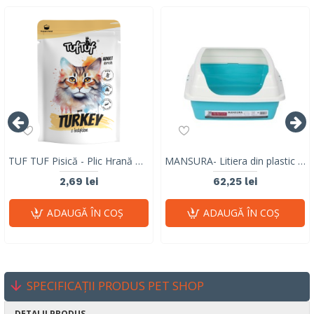
TUF TUF Pisică - Plic Hrană Umedă cu Curcan (Fără Cereale) 100g
MANSURA- Litiera din plastic cu margine de protectie 49x39x18 cm
2,69 lei
62,25 lei
ADAUGĂ ÎN COŞ
ADAUGĂ ÎN COŞ
SPECIFICAȚII PRODUS PET SHOP
DETALII PRODUS