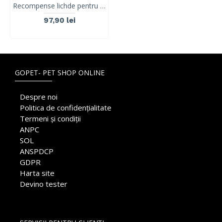
Recompense lichde pentru pisici Kit Cat Purr Puree, pui si fibre, Hairball, 40 x 15g
97,90 lei
GOPET- PET SHOP ONLINE
Despre noi
Politica de confidențialitate
Termeni și condiții
ANPC
SOL
ANSPDCP
GDPR
Harta site
Devino tester