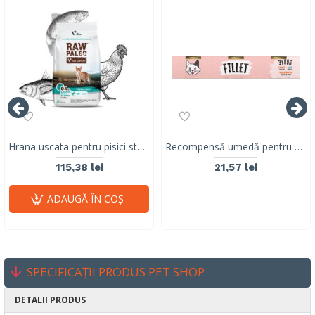
Hrana uscata pentru pisici sterilizate, RAW PALEO, carne de pui, ton si somon, 2 kg
Recompensă umedă pentru pisici adulte Mr. Bandit Cat MIX Fillet,, pui, ton, ton cu și dovleac, 3x80g
115,38 lei
21,57 lei
ADAUGĂ ÎN COŞ
SPECIFICAȚII PRODUS PET SHOP
DETALII PRODUS