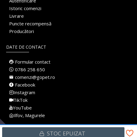
Autentificare
Istoric comenzi
Livrare
Puncte recompensă
Producători
DATE DE CONTACT
Formular contact
0786 258 650
comenzi@gopet.ro
Facebook
Instagram
TikTok
YouTube
Ilfov, Magurele
STOC EPUIZAT
Made with
♥
in Romania · Pet Shop Online · Toate drepturile rezervate