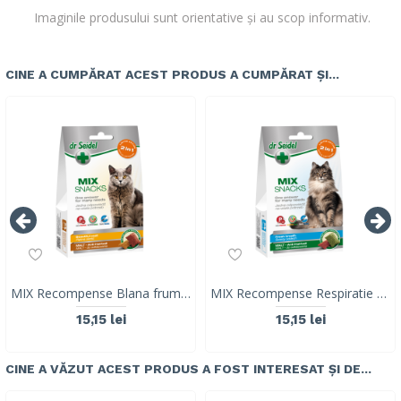
Imaginile produsului sunt orientative și au scop informativ.
CINE A CUMPĂRAT ACEST PRODUS A CUMPĂRAT ȘI...
MIX Recompense Blana frumoasa & Malt (ghem de blana), pisica, Dr. Seidel, 50g
MIX Recompense Respiratie proaspata & Malt (ghem de blana),Dr. Seidel, 50g
15,15 lei
15,15 lei
CINE A VĂZUT ACEST PRODUS A FOST INTERESAT ȘI DE...