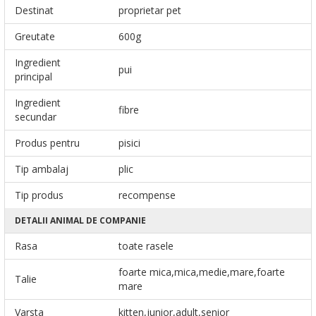
Destinat
proprietar pet
Greutate
600g
Ingredient
pui
principal
Ingredient
fibre
secundar
Produs pentru
pisici
Tip ambalaj
plic
Tip produs
recompense
DETALII ANIMAL DE COMPANIE
Rasa
toate rasele
foarte mica,mica,medie,mare,foarte
Talie
mare
Varsta
kitten,junior,adult,senior