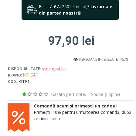
Felicitări! Ai 250 lei în coș?
Livrarea e
din partea noastră
!
97,90 lei
PERSOANE INTERESATE: 4678
stoc epuizat
DISPONIBILITATE:
BRAND:
KIT CAT
KITF1
COD:
Bazată pe 1 note.
-
Spune-ţi opinia
Comandă acum și primești un cadou!
Primești -10% pentru următoarea comandă, după
ce ridici coletul!