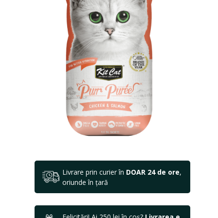
Livrare prin curier în
DOAR 24 de ore
,
oriunde în țară
Felicitări! Ai 250 lei în coș?
Livrarea e