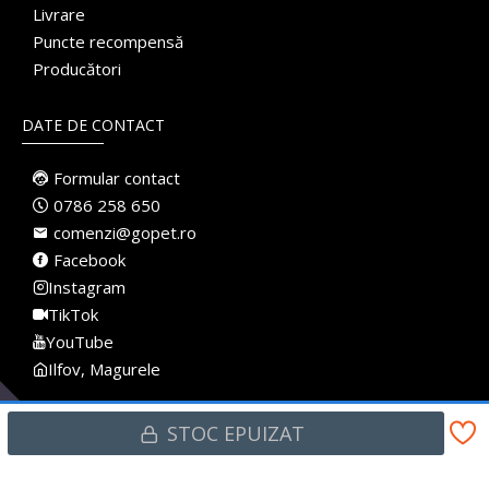
Livrare
Puncte recompensă
Producători
DATE DE CONTACT
Formular contact
0786 258 650
comenzi@gopet.ro
Facebook
Instagram
TikTok
YouTube
Ilfov, Magurele
STOC EPUIZAT
Made with
♥
in Romania · Pet Shop Online · Toate drepturile rezervate