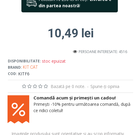
din partea noastră
!
10,49 lei
PERSOANE INTERESATE: 4516
stoc epuizat
DISPONIBILITATE:
BRAND:
KIT CAT
KITF6
COD:
Bazată pe 0 note.
-
Spune-ţi opinia
Comandă acum și primești un cadou!
Primești -10% pentru următoarea comandă, după
ce ridici coletul!
Imaginile produsului sunt orientative și au scop informativ.