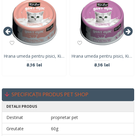
Hrana umeda pentru pisici, Kit Cat Goat Milk Gourmet, Fasii de ton alb & somon cu lapte de capra, 70g
Hrana umeda pentru pisici, Kit Cat Goat Milk Gourmet, Ton Alb & Crab cu Lapte de Capra, 70g
8,16 lei
8,16 lei
SPECIFICAȚII PRODUS PET SHOP
DETALII PRODUS
Destinat
proprietar pet
Greutate
60g