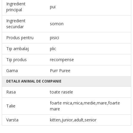
Ingredient
pui
principal
Ingredient
somon
secundar
Produs pentru
pisici
Tip ambalaj
plic
Tip produs
recompense
Gama
Purr Puree
DETALII ANIMAL DE COMPANIE
Rasa
toate rasele
foarte mica,mica,medie,mare,foarte
Talie
mare
Varsta
kitten,junior,adult,senior