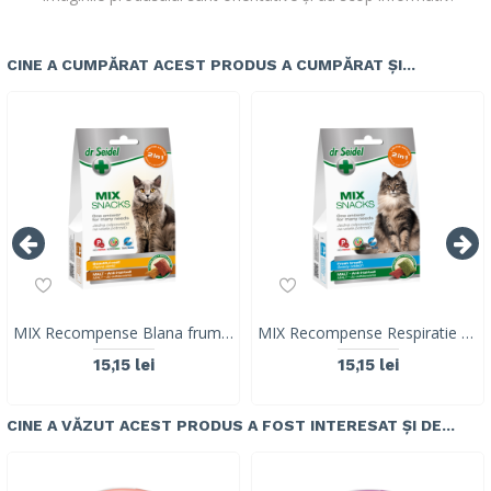
CINE A CUMPĂRAT ACEST PRODUS A CUMPĂRAT ȘI...
MIX Recompense Blana frumoasa & Malt (ghem de blana), pisica, Dr. Seidel, 50g
MIX Recompense Respiratie proaspata & Malt (ghem de blana),Dr. Seidel, 50g
15,15 lei
15,15 lei
CINE A VĂZUT ACEST PRODUS A FOST INTERESAT ȘI DE...