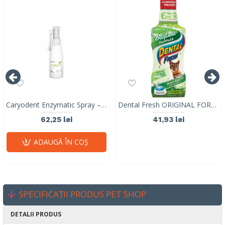
Caryodent Enzymatic Spray – Igienă orală completă pentru câini și pisici, 75g
Dental Fresh ORIGINAL FORMULA pentru pisici, Synergy Labs, 237 ml
62,25 lei
41,93 lei
ADAUGĂ ÎN COŞ
SPECIFICAȚII PRODUS PET SHOP
DETALII PRODUS