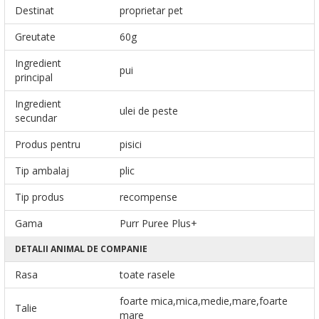
Destinat
proprietar pet
Greutate
60g
Ingredient
pui
principal
Ingredient
ulei de peste
secundar
Produs pentru
pisici
Tip ambalaj
plic
Tip produs
recompense
Gama
Purr Puree Plus+
DETALII ANIMAL DE COMPANIE
Rasa
toate rasele
foarte mica,mica,medie,mare,foarte
Talie
mare