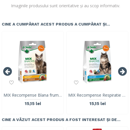
Imaginile produsului sunt orientative și au scop informativ.
CINE A CUMPĂRAT ACEST PRODUS A CUMPĂRAT ȘI...
MIX Recompense Blana frumoasa & Malt (ghem de blana), pisica, Dr. Seidel, 50g
MIX Recompense Respiratie proaspata & Malt (ghem de blana),Dr. Seidel, 50g
15,15 lei
15,15 lei
CINE A VĂZUT ACEST PRODUS A FOST INTERESAT ȘI DE...