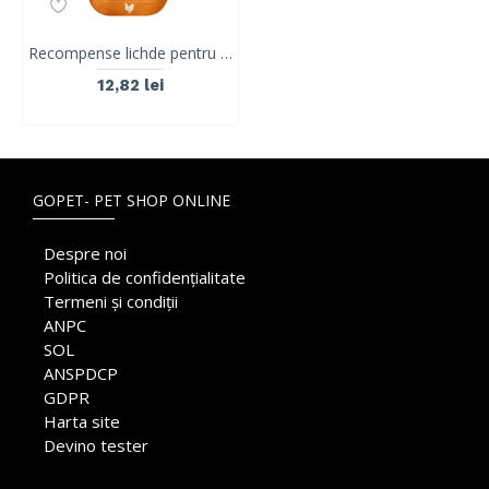
Recompense lichde pentru pisici Kit Cat Purr Puree Plus+ Skin & Coat , pui si ulei de peste, 4x15g
12,82 lei
GOPET- PET SHOP ONLINE
Despre noi
Politica de confidențialitate
Termeni și condiții
ANPC
SOL
ANSPDCP
GDPR
Harta site
Devino tester