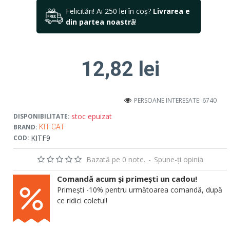
Felicitări! Ai 250 lei în coș?
Livrarea e
din partea noastră
!
12,82 lei
PERSOANE INTERESATE: 6740
stoc epuizat
DISPONIBILITATE:
BRAND:
KIT CAT
KITF9
COD:
Bazată pe 0 note.
-
Spune-ţi opinia
Comandă acum și primești un cadou!
Primești -10% pentru următoarea comandă, după
ce ridici coletul!